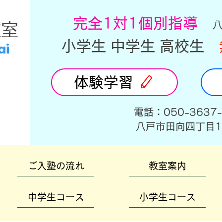
​完全1対1個別指導
教室
小学生 中学生 高校生
ai
体験学習
​電話：050-3637
​八戸市田向四丁目1
ご入塾の流れ
教室案内
中学生コース
小学生コース