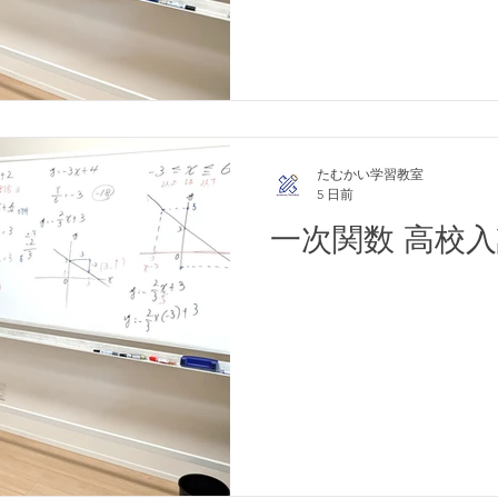
たむかい学習教室
5 日前
一次関数 高校