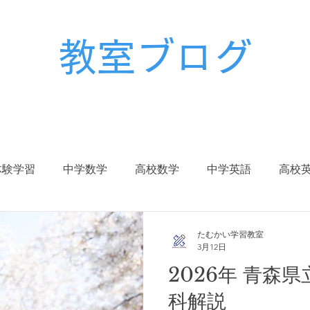
教室ブログ
体験学習
中学数学
高校数学
中学英語
高校
校生
中学入試
高校入試
大学入試
受験対策
たむかい学習教室
3月12日
2026年 青森
冬期講習
春期講習
科解説