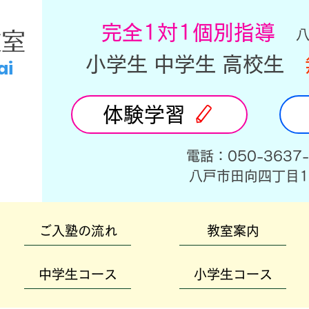
​完全1対1個別指導
教室
小学生 中学生 高校生
ai
体験学習
​電話：050-3637
​八戸市田向四丁目1
ご入塾の流れ
教室案内
中学生コース
小学生コース