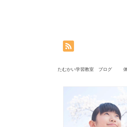
たむかい学習教室 ブログ
小学生
中学生
高
夏期講習
秋期講習