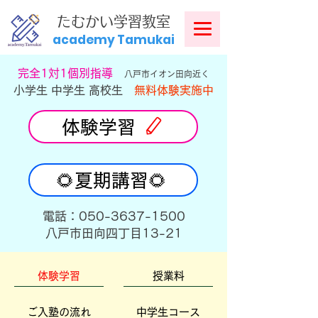
​
たむかい学習教室
academy Tamukai
​完全1対1個別指導
八戸市イオン田向近く
小学生 中学生 高校生
無料体験実施中
体験学習
🌻夏期講習🌻
​電話：050-3637-1500
​八戸市田向四丁目13-21
体験学習
授業料
ご入塾の流れ
中学生コース