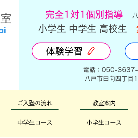
​完全1対1個別指導
教室
小学生 中学生 高校生
ai
体験学習
​電話：050-3637
​八戸市田向四丁目1
ご入塾の流れ
教室案内
中学生コース
小学生コース