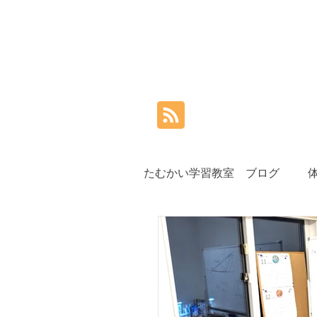
たむかい学習教室 ブログ
小学生
中学生
高
夏期講習
秋期講習