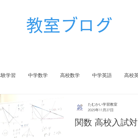
教室ブログ
体験学習
中学数学
高校数学
中学英語
高校
校生
中学入試
高校入試
大学入試
受験対策
たむかい学習教室
2025年11月27日
関数 高校入試
冬期講習
春期講習