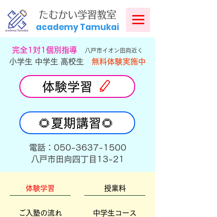
​
たむかい学習教室
academy Tamukai
​完全1対1個別指導
八戸市イオン田向近く
小学生 中学生 高校生
無料体験実施中
体験学習
🌻夏期講習🌻
​電話：050-3637-1500
​八戸市田向四丁目13-21
体験学習
授業料
ご入塾の流れ
中学生コース