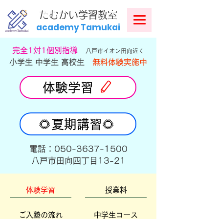
​
たむかい学習教室
academy Tamukai
​完全1対1個別指導
八戸市イオン田向近く
小学生 中学生 高校生
無料体験実施中
体験学習
🌻夏期講習🌻
​電話：050-3637-1500
​八戸市田向四丁目13-21
体験学習
授業料
ご入塾の流れ
中学生コース