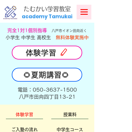
​
たむかい学習教室
academy Tamukai
​完全1対1個別指導
八戸市イオン田向近く
小学生 中学生 高校生
無料体験実施中
体験学習
🌻夏期講習🌻
​電話：050-3637-1500
​八戸市田向四丁目13-21
体験学習
授業料
ご入塾の流れ
中学生コース