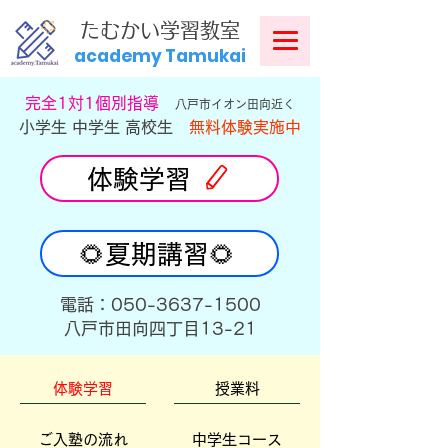
​
たむかい学習教室
academy Tamukai
​完全1対1個別指導
八戸市イオン田向近く
小学生 中学生 高校生
無料体験実施中
体験学習
🌻夏期講習🌻
​電話：050-3637-1500
​八戸市田向四丁目13-21
体験学習
授業料
ご入塾の流れ
中学生コース