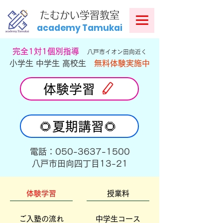
​
たむかい学習教室
academy Tamukai
​完全1対1個別指導
八戸市イオン田向近く
小学生 中学生 高校生
無料体験実施中
体験学習
🌻夏期講習🌻
​電話：050-3637-1500
​八戸市田向四丁目13-21
体験学習
授業料
ご入塾の流れ
中学生コース