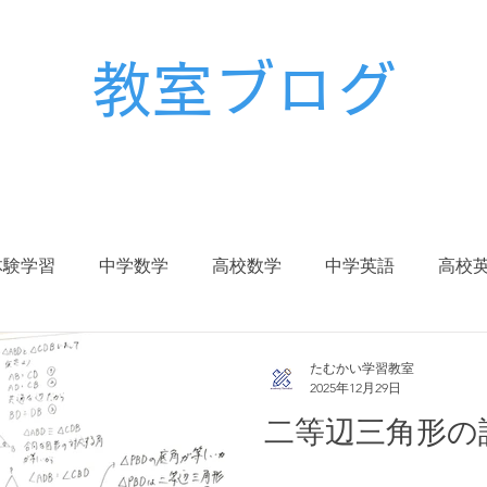
教室ブログ
体験学習
中学数学
高校数学
中学英語
高校
校生
中学入試
高校入試
大学入試
受験対策
たむかい学習教室
2025年12月29日
二等辺三角形の
冬期講習
春期講習