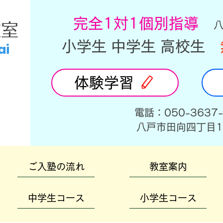
​完全1対1個別指導
教室
小学生 中学生 高校生
ai
体験学習
​電話：050-3637
​八戸市田向四丁目1
ご入塾の流れ
教室案内
中学生コース
小学生コース