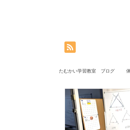
たむかい学習教室 ブログ
小学生
中学生
高
夏期講習
秋期講習