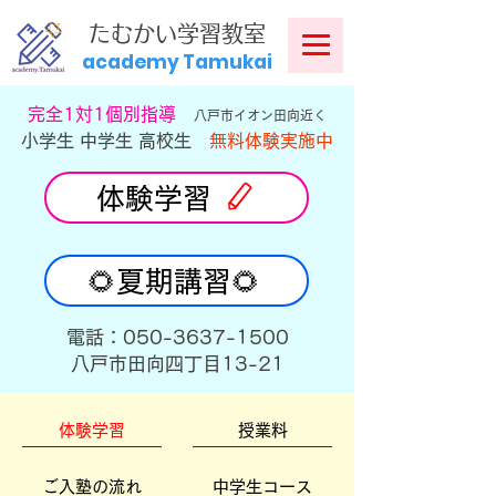
​
たむかい学習教室
academy Tamukai
​完全1対1個別指導
八戸市イオン田向近く
小学生 中学生 高校生
無料体験実施中
体験学習
🌻夏期講習🌻
​電話：050-3637-1500
​八戸市田向四丁目13-21
体験学習
授業料
ご入塾の流れ
中学生コース