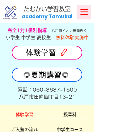
​
たむかい学習教室
academy Tamukai
​完全1対1個別指導
八戸市イオン田向近く
小学生 中学生 高校生
無料体験実施中
体験学習
🌻夏期講習🌻
​電話：050-3637-1500
​八戸市田向四丁目13-21
体験学習
授業料
ご入塾の流れ
中学生コース