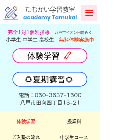
​
たむかい学習教室
academy Tamukai
​完全1対1個別指導
八戸市イオン田向近く
小学生 中学生 高校生
無料体験実施中
体験学習
🌻夏期講習🌻
​電話：050-3637-1500
​八戸市田向四丁目13-21
体験学習
授業料
ご入塾の流れ
中学生コース