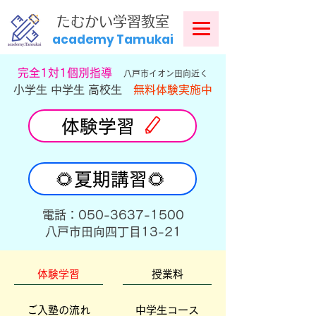
​
たむかい学習教室
academy Tamukai
​完全1対1個別指導
八戸市イオン田向近く
小学生 中学生 高校生
無料体験実施中
体験学習
🌻夏期講習🌻
​電話：050-3637-1500
​八戸市田向四丁目13-21
体験学習
授業料
ご入塾の流れ
中学生コース