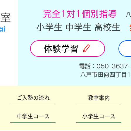
​完全1対1個別指導
教室
小学生 中学生 高校生
ai
体験学習
​電話：050-3637
​八戸市田向四丁目1
ご入塾の流れ
教室案内
中学生コース
小学生コース