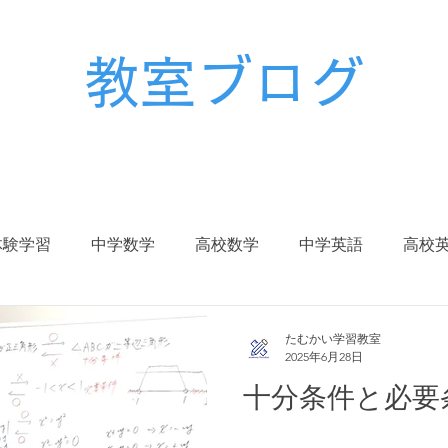
教室ブログ
体験学習
中学数学
高校数学
中学英語
高校
校生
中学入試
高校入試
大学入試
受験対策
たむかい学習教室
2025年6月28日
十分条件と必要
冬期講習
春期講習