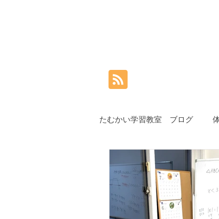
たむかい学習教室 ブログ
小学生
中学生
高
夏期講習
秋期講習