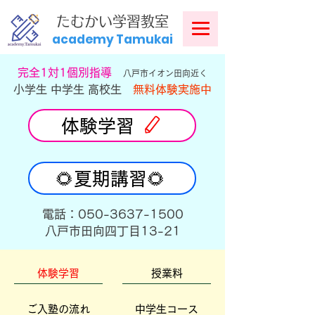
​
たむかい学習教室
academy Tamukai
​完全1対1個別指導
八戸市イオン田向近く
小学生 中学生 高校生
無料体験実施中
体験学習
🌻夏期講習🌻
​電話：050-3637-1500
​八戸市田向四丁目13-21
体験学習
授業料
ご入塾の流れ
中学生コース