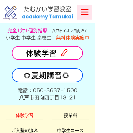
​
たむかい学習教室
academy Tamukai
​完全1対1個別指導
八戸市イオン田向近く
小学生 中学生 高校生
無料体験実施中
体験学習
🌻夏期講習🌻
​電話：050-3637-1500
​八戸市田向四丁目13-21
体験学習
授業料
ご入塾の流れ
中学生コース