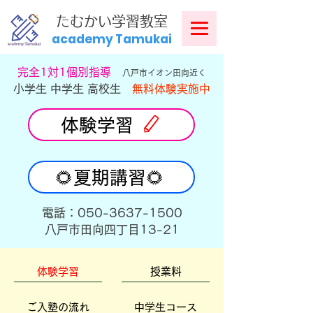
​
たむかい学習教室
academy Tamukai
​完全1対1個別指導
八戸市イオン田向近く
小学生 中学生 高校生
無料体験実施中
体験学習
🌻夏期講習🌻
​電話：050-3637-1500
​八戸市田向四丁目13-21
体験学習
授業料
ご入塾の流れ
中学生コース