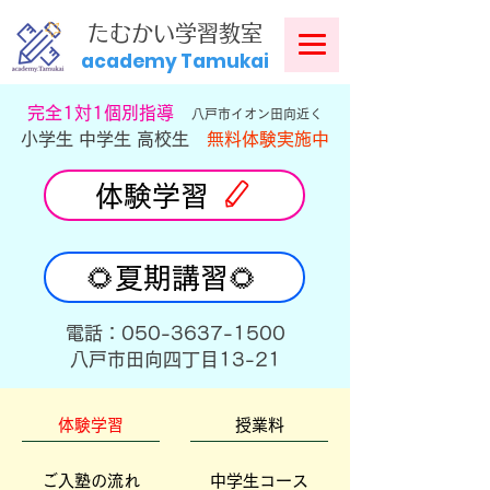
​
たむかい学習教室
academy Tamukai
​完全1対1個別指導
八戸市イオン田向近く
小学生 中学生 高校生
無料体験実施中
体験学習
🌻夏期講習🌻
​電話：050-3637-1500
​八戸市田向四丁目13-21
体験学習
授業料
ご入塾の流れ
中学生コース