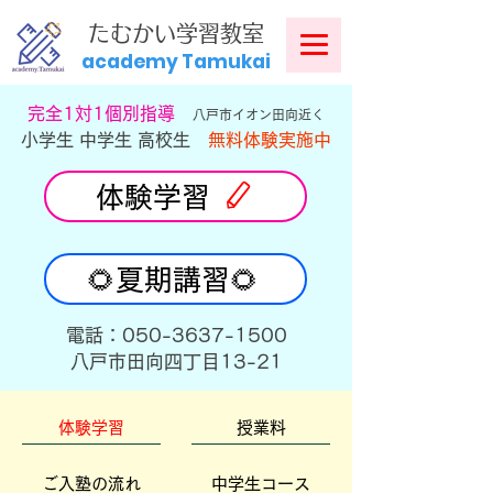
​
たむかい学習教室
academy Tamukai
​完全1対1個別指導
八戸市イオン田向近く
小学生 中学生 高校生
無料体験実施中
体験学習
🌻夏期講習🌻
​電話：050-3637-1500
​八戸市田向四丁目13-21
体験学習
授業料
ご入塾の流れ
中学生コース