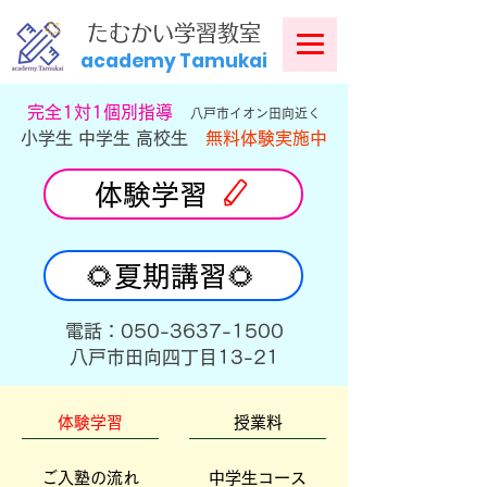
​
たむかい学習教室
academy Tamukai
​完全1対1個別指導
八戸市イオン田向近く
小学生 中学生 高校生
無料体験実施中
体験学習
🌻夏期講習🌻
​電話：050-3637-1500
​八戸市田向四丁目13-21
体験学習
授業料
ご入塾の流れ
中学生コース