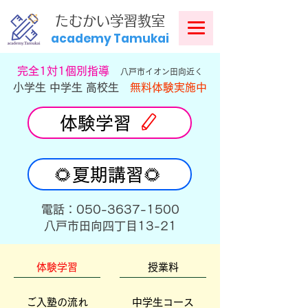
​
たむかい学習教室
academy Tamukai
​完全1対1個別指導
八戸市イオン田向近く
小学生 中学生 高校生
無料体験実施中
体験学習
🌻夏期講習🌻
​電話：050-3637-1500
​八戸市田向四丁目13-21
体験学習
授業料
ご入塾の流れ
中学生コース