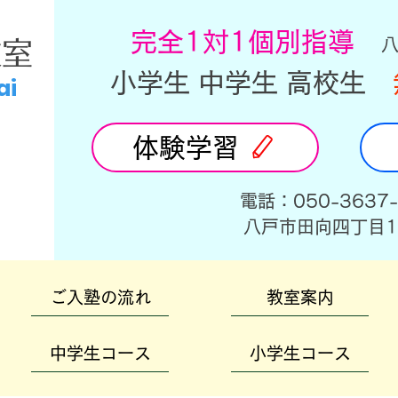
​完全1対1個別指導
教室
小学生 中学生 高校生
ai
体験学習
​電話：050-3637
​八戸市田向四丁目1
ご入塾の流れ
教室案内
中学生コース
小学生コース