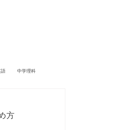
英語
中学理科
生徒募集
め方