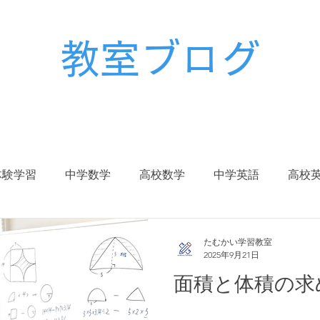
教室ブログ
体験学習
中学数学
高校数学
中学英語
高校
校生
中学入試
高校入試
大学入試
受験対策
たむかい学習教室
2025年9月21日
面積と体積の求
冬期講習
春期講習