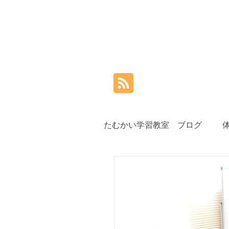
たむかい学習教室 ブログ
小学生
中学生
高
夏期講習
秋期講習