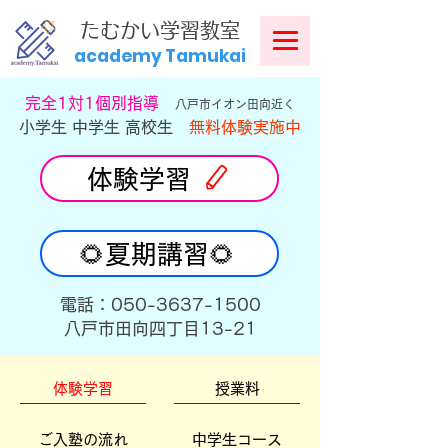
​
たむかい学習教室
academy Tamukai
​完全1対1個別指導
八戸市イオン田向近く
小学生 中学生 高校生
無料体験実施中
体験学習
🌻夏期講習🌻
​電話：050-3637-1500
​八戸市田向四丁目13-21
体験学習
授業料
ご入塾の流れ
中学生コース