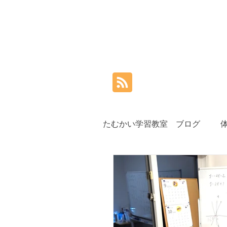
たむかい学習教室 ブログ
小学生
中学生
高
夏期講習
秋期講習