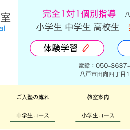
​完全1対1個別指導
教室
小学生 中学生 高校生
ai
体験学習
​電話：050-3637
​八戸市田向四丁目1
ご入塾の流れ
教室案内
中学生コース
小学生コース