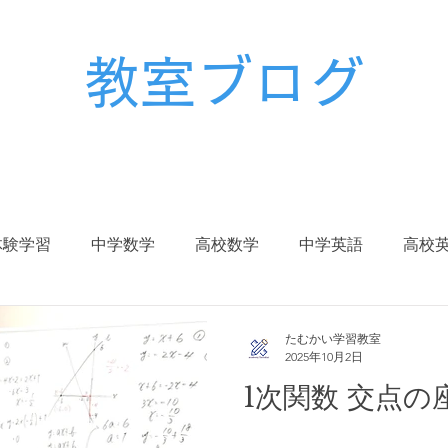
教室ブログ
体験学習
中学数学
高校数学
中学英語
高校
校生
中学入試
高校入試
大学入試
受験対策
たむかい学習教室
2025年10月2日
1次関数 交点の
冬期講習
春期講習