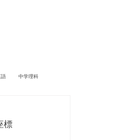
英語
中学理科
生徒募集
座標