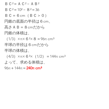
ＢＣ²＝ＡＣ²－ＡＢ²
ＢＣ²＝10²－８²＝36
ＢＣ＝６cm（ＢＣ＞０）
円錐の底面の半径は６cm、
高さＡＢ＝８cmだから
円錐の体積は、
（1/3）×π×６²×８＝96π cm³
半球の半径は６cmだから
半球の体積は、
（4/3）×π×６³×（1/2）＝144π cm³
よって、求める体積は、
96π＋144π＝
240π cm³