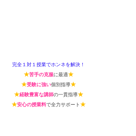
完全１対１授業でホンネを解決！
★
★
苦手の克服
に最適
★
★
受験に強い
個別指導
★
★
経験豊富な講師
の一貫指導
★
★
安心の授業料
で全力サポート