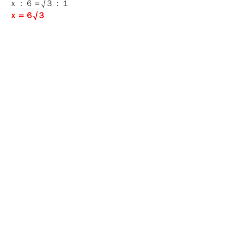
ｘ：６＝√３：１
ｘ＝６√３