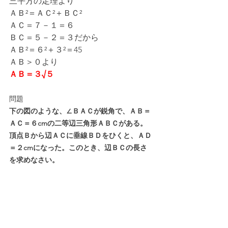
三平方の定理より
ＡＢ²＝ＡＣ²＋ＢＣ²
ＡＣ＝７－１＝６
ＢＣ＝５－２＝３だから
ＡＢ²＝６²＋３²＝45
ＡＢ＞０より
ＡＢ＝３√５
問題
下の図のような、∠ＢＡＣが鋭角で、ＡＢ＝
ＡＣ＝６cmの二等辺三角形ＡＢＣがある。
頂点Ｂから辺ＡＣに垂線ＢＤをひくと、ＡＤ
＝２cmになった。このとき、辺ＢＣの長さ
を求めなさい。