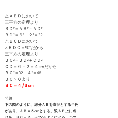
△ＡＢＤにおいて
三平方の定理より
ＢＤ²＝ＡＢ²－ＡＤ²
ＢＤ²＝６²－２²＝32
△ＢＣＤにおいて
∠ＢＤＣ＝90°だから
三平方の定理より
ＢＣ²＝ＢＤ²＋ＣＤ²
ＣＤ＝６－２＝４cmだから
ＢＣ²＝32＋４²＝48
ＢＣ＞０より
ＢＣ＝４√３cm
問題
下の図のように、線分ＡＢを直径とする半円
があり、ＡＢ＝５cmとする。弧ＡＢ上に点
Ｃを、ＢＣ＝２cmとなるようにとる。この