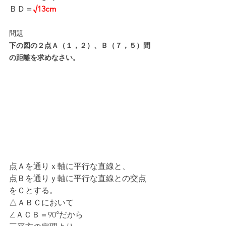
ＢＤ＝
√13cm
問題
下の図の２点Ａ（１，２）、Ｂ（７，５）間
の距離を求めなさい。
点Ａを通りｘ軸に平行な直線と、
点Ｂを通りｙ軸に平行な直線との交点
をＣとする。
△ＡＢＣにおいて
∠ＡＣＢ＝90°だから