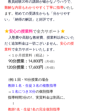
教員経験20年の講師が確かなノウハウで、
難解な内容もわかりやすく丁寧に指導
いたし
ます。
初めての受講生からも「分かりやす
い」「納得の解説」と好評です。
★
★
安心の授業料
で全力サポート
入塾費や高額な教材費、授業料以外にいた
だく追加料金は一切ございません。
安心の授
業料
で全力サポートいたします。
＜１か月授業料（税込）＞
90分授業：14,800円
（月4回）
120分授業：17,600円
（月4回）
(例)１回・90分授業の場合
　教師１名・生徒３名の複数指導
　→
１名につき30分
の個別指導
　指導時間3分の1、
実質料金は割高に
。
↕
　教師1名・生徒1名の完全個別指導