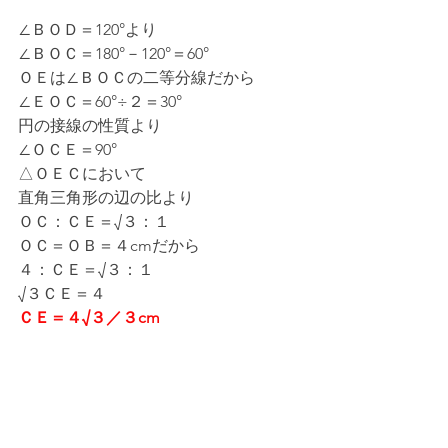
∠ＢＯＤ＝120°より
∠ＢＯＣ＝180°－120°＝60°
ＯＥは∠ＢＯＣの二等分線だから
∠ＥＯＣ＝60°÷２＝30°
円の接線の性質より
∠ＯＣＥ＝90°
△ＯＥＣにおいて
直角三角形の辺の比より
ＯＣ：ＣＥ＝√３：１
ＯＣ＝ＯＢ＝４cmだから
４：ＣＥ＝√３：１
√３ＣＥ＝４
ＣＥ＝４√３／３cm