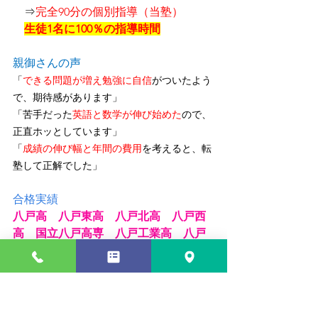
　⇒
完全90分の個別指導（当塾）
生徒1名に100％の指導時間
親御さんの声
「
できる問題が増え勉強に自信
がついたよう
で、期待感があります」
「苦手だった
英語と数学が伸び始めた
ので、
正直ホッとしています」
「
成績の伸び幅と年間の費用
を考えると、転
塾して正解でした」
合格実績
八戸高　八戸東高　八戸北高　八戸西
高　国立八戸高専　八戸工業高　八戸
商業高　八戸工業大学第一高　八戸工
業大学第二高　千葉学園高　八戸聖ウ
ルスラ学院・英語科
八戸聖ウルスラ学院中学　八戸工大二