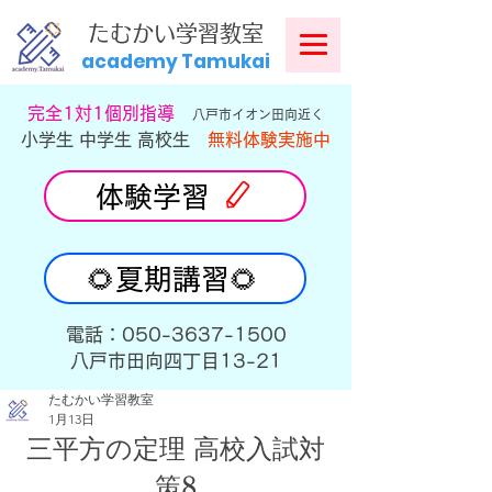
​
たむかい学習教室
academy Tamukai
​完全1対1個別指導
八戸市イオン田向近く
小学生 中学生 高校生
無料体験実施中
体験学習
🌻夏期講習🌻
​電話：050-3637-1500
​八戸市田向四丁目13-21
たむかい学習教室
1月13日
三平方の定理 高校入試対
策8