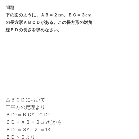
問題
下の図のように、ＡＢ＝２cm、ＢＣ＝３cm
の長方形ＡＢＣＤがある。この長方形の対角
線ＢＤの長さを求めなさい。
△ＢＣＤにおいて
三平方の定理より
ＢＤ²＝ＢＣ²＋ＣＤ²
ＣＤ＝ＡＢ＝２cmだから
ＢＤ²＝３²＋２²＝13
ＢＤ＞０より