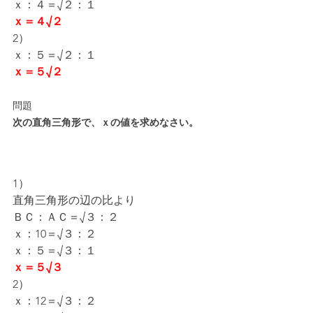
ｘ：４＝√２：１
ｘ＝４√２
2）
ｘ：５＝√２：１
ｘ＝５√２
問題
次の直角三角形で、ｘの値を求めなさい。
1）
直角三角形の辺の比より
ＢＣ：ＡＣ＝√３：２
ｘ：10＝√３：２
ｘ：５＝√３：１
ｘ＝５√３
2）
ｘ：12＝√３：２