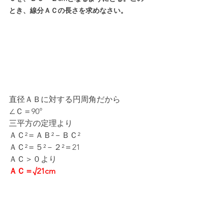
とき、線分ＡＣの長さを求めなさい。
直径ＡＢに対する円周角だから
∠Ｃ＝90°
三平方の定理より
ＡＣ²＝ＡＢ²－ＢＣ²
ＡＣ²＝５²－２²＝21
ＡＣ＞０より
ＡＣ＝√21cm