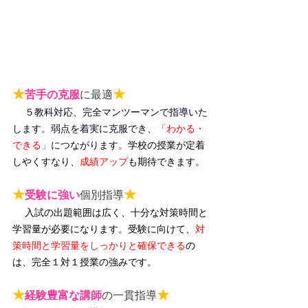
★
★
苦手の克服
に最適
５教科対応、完全マンツーマンで指導いた
します。弱点を着実に克服でき、
「わかる・
できる」
につながります。
学校の授業が定着
しやくすなり、
成績アップ
も期待できます。
★
★
受験に強い
個別指導
入試の出題範囲は広く、十分な対策時間と
学習量が必要になります。受験に向けて、
対
策時間と学習量をしっかりと確保できる
の
は、完全１対１授業の強みです。
★
★
経験豊富な講師
の一貫指導