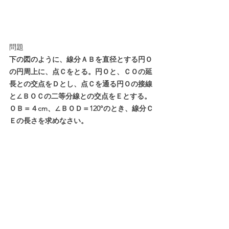
問題
下の図のように、線分ＡＢを直径とする円Ｏ
の円周上に、点Ｃをとる。円Ｏと、ＣＯの延
長との交点をＤとし、点Ｃを通る円Ｏの接線
と∠ＢＯＣの二等分線との交点をＥとする。
ＯＢ＝４cm、∠ＢＯＤ＝120°のとき、線分Ｃ
Ｅの長さを求めなさい。