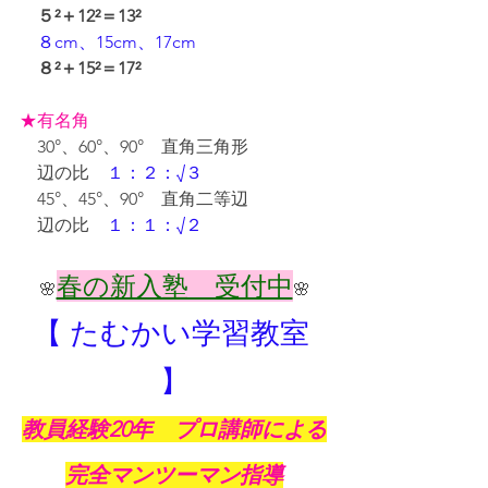
５²＋12²＝13²
８cm、15cm、17cm
８²＋15²＝17²
★有名角
　30°、60°、90°　直角三角形
　辺の比　
１：２：√３
　45°、45°、90°　直角二等辺
　辺の比　
１：１：√２
春の新入塾　受付中
🌸
🌸
【 たむかい学習教室 
】
教員経験20年　プロ講師による
完全マンツーマン指導