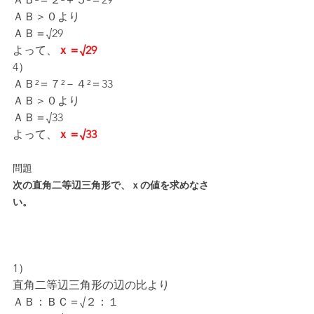
ＡＢ＞０より
ＡＢ＝√29
よって、
ｘ＝√29
4）
ＡＢ²＝７²－４²＝33
ＡＢ＞０より
ＡＢ＝√33
よって、
ｘ＝√33
問題
次の直角二等辺三角形で、ｘの値を求めなさ
い。
1）
直角二等辺三角形の辺の比より
ＡＢ：ＢＣ＝√２：１