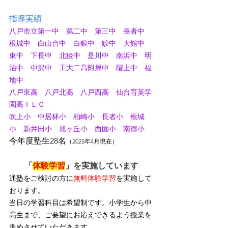
指導実績
八戸市立第一中　第二中　第三中　長者中　
根城中　白山台中　白銀中　鮫中　大館中　
東中　下長中　北稜中　是川中　南浜中　明
治中　中沢中　工大二高附属中　階上中　福
地中
八戸東高　八戸北高　八戸西高　仙台育英学
園高ＩＬＣ
吹上小　中居林小　柏崎小　長者小　根城
小　新井田小　旭ヶ丘小　西園小　南郷小
今年度塾生28名
（2025年4月現在）
「
体験学習
」を実施しています
通塾をご検討の方に
無料体験学習
を実施して
おります。
当日の学習科目は希望制です。小学生から中
高生まで、ご要望にお応えできるよう授業を
進めさせていただきます。