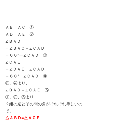
ＡＢ＝ＡＣ　①
ＡＤ＝ＡＥ　②
∠ＢＡＤ
＝∠ＢＡＣ－∠ＣＡＤ
＝６０°ー∠ＣＡＤ　③
∠ＣＡＥ
＝∠ＤＡＥー∠ＣＡＤ
＝６０°ー∠ＣＡＤ　④
③、④より、
∠ＢＡＤ＝∠ＣＡＥ　⑤
①、②、⑤より
２組の辺とその間の角がそれぞれ等しいの
で、
△ＡＢＤ≡△ＡＣＥ