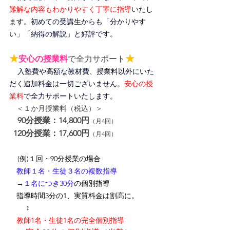
難解な内容もわかりやすく丁寧に指導
いたし
ます。
初めての受講生からも「分かりやす
い」「納得の解説」と好評です。
★
★
安心の授業料
で全力サポート
入塾費や高額な教材費、授業料以外にいた
だく追加料金は一切ございません。
安心の授
業料
で全力サポートいたします。
＜１か月授業料（税込）＞
90分授業：14,800円
（月4回）
120分授業：17,600円
（月4回）
(例)１回・90分授業の場合
　教師１名・生徒３名の複数指導
　→
１名につき30分
の個別指導
　指導時間3分の1、
実質料金は割高に
。
↕
　教師1名・生徒1名の完全個別指導