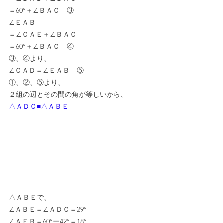
＝60°＋∠ＢＡＣ　③
∠ＥＡＢ
＝∠ＣＡＥ＋∠ＢＡＣ
＝60°＋∠ＢＡＣ　④
③、④より、
∠ＣＡＤ＝∠ＥＡＢ　⑤
①、②、⑤より、
２組の辺とその間の角が等しいから、
△ＡＤＣ≡△ＡＢＥ
△ＡＢＥで、
∠ＡＢＥ＝∠ＡＤＣ＝29°
∠ＡＥＢ＝60°ー42°＝18°