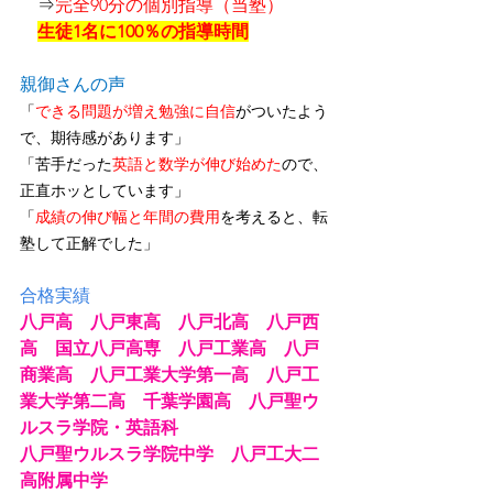
　⇒
完全90分の個別指導（当塾）
生徒1名に100％の指導時間
親御さんの声
「
できる問題が増え勉強に自信
がついたよう
で、期待感があります」
「苦手だった
英語と数学が伸び始めた
ので、
正直ホッとしています」
「
成績の伸び幅と年間の費用
を考えると、転
塾して正解でした」
合格実績
八戸高　八戸東高　八戸北高　八戸西
高　国立八戸高専　八戸工業高　八戸
商業高　八戸工業大学第一高　八戸工
業大学第二高　千葉学園高　八戸聖ウ
ルスラ学院・英語科
八戸聖ウルスラ学院中学　八戸工大二
高附属中学