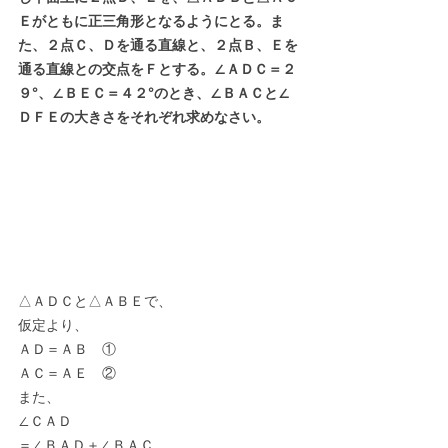
Ｅがともに正三角形となるようにとる。ま
た、２点Ｃ、Ｄを通る直線と、２点Ｂ、Ｅを
通る直線との交点をＦとする。∠ＡＤＣ＝２
９°、∠ＢＥＣ＝４２°のとき、∠ＢＡＣと∠
ＤＦＥの大きさをそれぞれ求めなさい。
△ＡＤＣと△ＡＢＥで、
仮定より、
ＡＤ＝ＡＢ　①
ＡＣ＝ＡＥ　②
また、
∠ＣＡＤ
＝∠ＢＡＤ＋∠ＢＡＣ