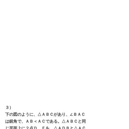
３）
下の図のように、△ＡＢＣがあり、∠ＢＡＣ
は鋭角で、ＡＢ＜ＡＣである。△ＡＢＣと同
じ平面上に２点Ｄ、Ｅを、△ＡＤＢと△ＡＣ