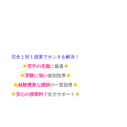
完全１対１授業でホンネを解決！
★
★
苦手の克服
に最適
★
★
受験に強い
個別指導
★
★
経験豊富な講師
の一貫指導
★
★
安心の授業料
で全力サポート