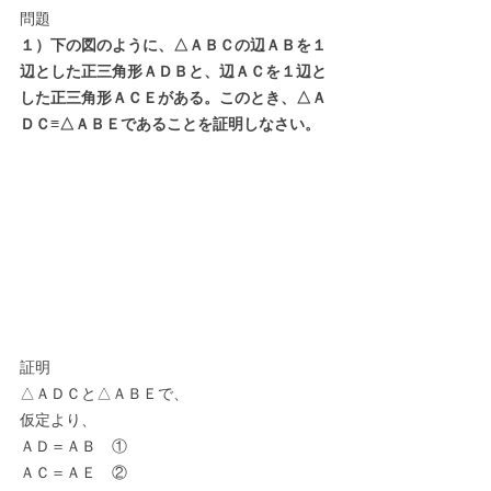
問題
１）下の図のように、△ＡＢＣの辺ＡＢを１
辺とした正三角形ＡＤＢと、辺ＡＣを１辺と
した正三角形ＡＣＥがある。このとき、△Ａ
ＤＣ≡△ＡＢＥであることを証明しなさい。
証明
△ＡＤＣと△ＡＢＥで、
仮定より、
ＡＤ＝ＡＢ　①
ＡＣ＝ＡＥ　②