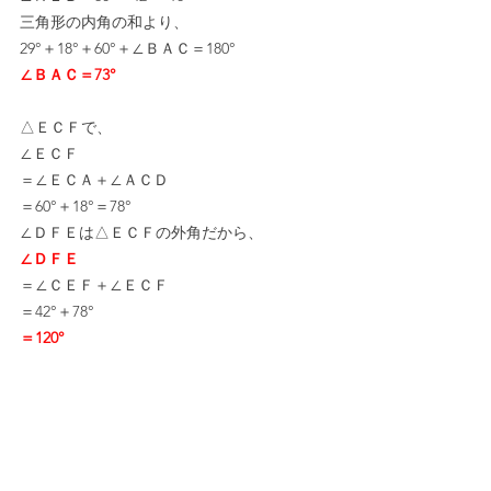
三角形の内角の和より、
29°＋18°＋60°＋∠ＢＡＣ＝180°
∠ＢＡＣ＝73°
△ＥＣＦで、
∠ＥＣＦ
＝∠ＥＣＡ＋∠ＡＣＤ
＝60°＋18°＝78°
∠ＤＦＥは△ＥＣＦの外角だから、
∠ＤＦＥ
＝∠ＣＥＦ＋∠ＥＣＦ
＝42°＋78°
＝120°