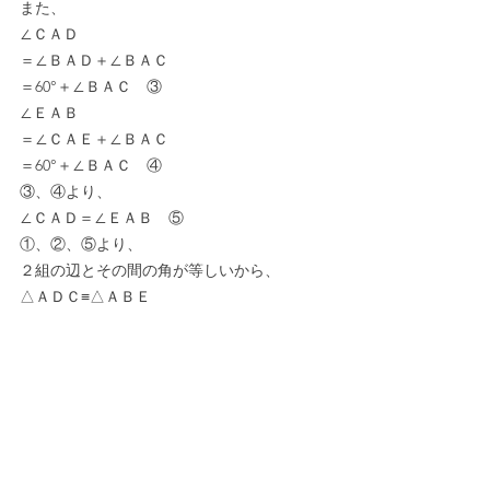
また、
∠ＣＡＤ
＝∠ＢＡＤ＋∠ＢＡＣ
＝60°＋∠ＢＡＣ　③
∠ＥＡＢ
＝∠ＣＡＥ＋∠ＢＡＣ
＝60°＋∠ＢＡＣ　④
③、④より、
∠ＣＡＤ＝∠ＥＡＢ　⑤
①、②、⑤より、
２組の辺とその間の角が等しいから、
△ＡＤＣ≡△ＡＢＥ