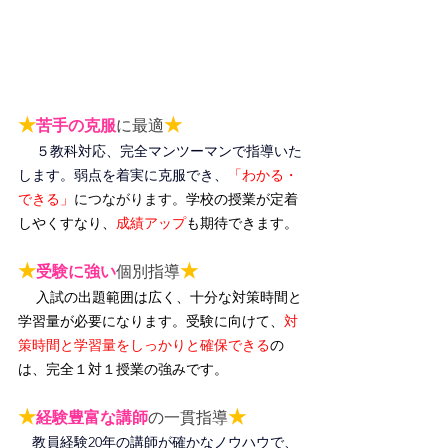
★
★
苦手の克服
に最適
５教科対応、完全マンツーマンで指導いた
します。弱点を着実に克服でき、
「わかる・
できる」
につながります。
学校の授業が定着
しやくすなり、
成績アップ
も期待できます。
★
★
受験に強い
個別指導
入試の出題範囲は広く、十分な対策時間と
学習量が必要になります。受験に向けて、
対
策時間と学習量をしっかりと確保できる
の
は、完全１対１授業の強みです。
★
★
経験豊富な講師
の一貫指導
教員経験20年の講師が確かなノウハウで、