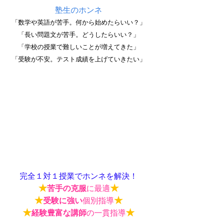
塾生のホンネ
「数学や英語が苦手。何から始めたらいい？」
「長い問題文が苦手。どうしたらいい？」
「学校の授業で難しいことが増えてきた」
「受験が不安。テスト成績を上げていきたい」
完全１対１授業でホンネを解決！
★
★
苦手の克服
に最適
★
★
受験に強い
個別指導
★
★
経験豊富な講師
の一貫指導