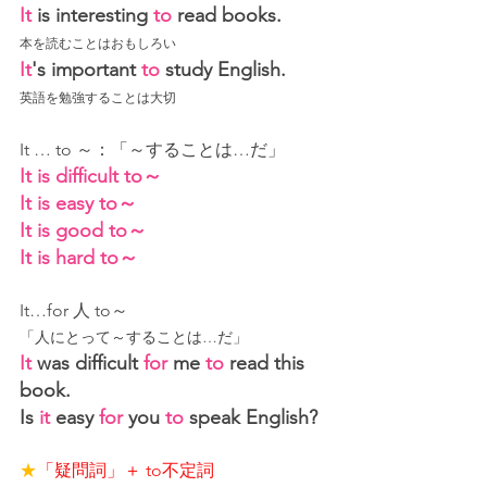
It
 is interesting 
to
 read books.
本を読むことはおもしろい
It
's important 
to
 study English.
英語を勉強することは大切
It … to ～：「～することは…だ」
It is difficult to～
It is easy to～
It is good to～
It is hard to～
It…for 人 to～
「人にとって～することは…だ」
It
 was difficult 
for
 me 
to
 read this 
book.
Is 
it
 easy 
for
 you 
to
 speak English?
★
「疑問詞」＋ to不定詞