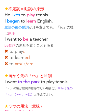
★
不定詞＝動詞の原形
He 
likes
 to 
play
 tennis.
I 
began
 to 
learn
 English.
主語の後の動詞
が形を変えても、「to」の後
は
原形
I 
want
 to 
be 
a
 teacher.
be動詞
の原形を置くこともある
✖
 to play
s
✖
 to learn
ed
✖
 to 
am/is/are
★
向かう先の「to」と区別
I 
went
to the park
to play
 tennis.
「to」の後が動詞の原形でない場合は、
向かう先の
「to」（～へ、～に）
と考えてよい。
★
３つの用法（意味）