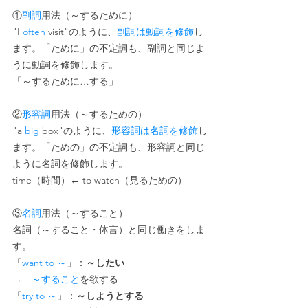
①
副詞
用法（～するために）
"I 
often
 visit"のように、
副詞は動詞を修飾
し
ます。「ために」の不定詞も、副詞と同じよ
うに動詞を修飾します。
「～するために…する」
②
形容詞
用法（～するための）
"a 
big
 box"のように、
形容詞は名詞を修飾
し
ます。「ための」の不定詞も、形容詞と同じ
ように名詞を修飾します。
time（時間）← to watch（見るための）
③
名詞
用法（～すること）
名詞（～すること・体言）と同じ働きをしま
す。
「
want to ～
」：
～したい
→　
～すること
を欲する
「
try to ～
」：
～しようとする