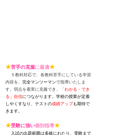
★
★
苦手の克服
に最適
５教科対応で、各教科苦手にしている学習
内容を、
完全マンツーマン
で指導いたしま
す。弱点を着実に克服でき、
「わかる・でき
る」自信
につながります。
学校の授業が定着
しやくすなり、テストの
成績アップ
も期待で
きます。
★
★
受験に強い
個別指導
入試の出題範囲は多岐にわたり、受験まで