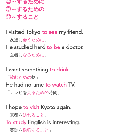
◎～するために
◎～するための
◎～すること
I visited Tokyo 
to see 
my friend
.
「友達に
会うために
」
He studied hard 
to be 
a doctor.
「医者に
なるために
」
I want something 
to drink
.
「
飲むための
物
」
He had no time 
to watch
 TV.
「テレビを
見るための
時間
」
I hope 
to visit
 Kyoto again.
「京都を
訪れること
」
To study
 English is interesting.
「英語を
勉強すること
」