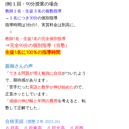
(例)１回・90分授業の場合
教師１名・生徒３名の複数指導
→
１名につき30分
の個別指導
指導時間は3分の1、
実質料金は割高に
。
↕
教師1名・生徒1名の完全個別指導
⇒
完全90分の個別指導（当塾）
生徒1名に100％の指導時間
親御さんの声
「
できる問題が増え勉強に自信
がついたよう
で、期待感があります」
「苦手だった
英語と数学が伸び始めた
ので、
正直ホッとしています」
「
成績の伸び幅と年間の費用
を考えると、転
塾して正解でした」
合格実績
（開塾２年 2023-24）
八戸高　八戸東高　八戸北高　八戸西