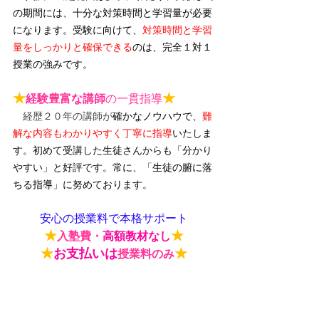
の期間には、十分な対策時間と学習量が必要
になります。受験に向けて、
対策時間と学習
量をしっかりと確保できる
のは、完全１対１
授業の強みです。
★
★
経験豊富な講師
の一貫指導
　経歴２０年の講師が
確かなノウハウで、
難
解な内容もわかりやすく丁寧に指導
いたしま
す。初めて受講した生徒さんからも「分かり
やすい」と好評です。常に、「
生徒の腑に落
ちる指導
」に努めております。
安心の授業料で本格サポート
★
★
入塾費・
高額教材なし
★
お支払いは
★
授業料のみ