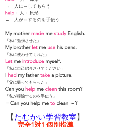
→　人に～してもらう
help
 + 人 + 原形
→　人が～するのを手伝う
My mother 
made
 me 
study
 English.
「私に勉強させた」
My brother 
let
 me 
use
 his pens.
「私に使わせてくれた」
Let
 me 
introduce
 myself.
「私に自己紹介させてください」
I 
had
 my father 
take
 a picture.
「父に撮ってもらった」
Can you 
help
 me 
clean
 this room?
「私が掃除するのを手伝う」
?
＝
Can you 
help me 
to
 clean ～
【
たむかい学習教室
】
完全1対1 個別指導