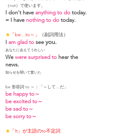
（not）で使います。
I don't have 
anything to do
 today.
= I have 
nothing to do
 today.
★
「be…to～」
（副詞用法）
you.
I 
am glad to 
see
あなたに
会えてうれしい
We 
were surprised to
 hear the 
news.
知らせを
聞いて驚いた
be 形容詞 to ～：「～して…だ」
be happy to～
be excited to～
be sad to～
be sorry to～
★
「It」が主語のto不定詞