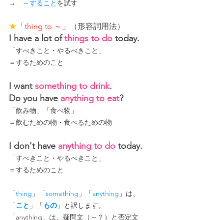
→　
～すること
を試す
★
「thing to ～
」
（形容詞用法
）
I have a lot of 
things to do
 today.
「すべきこと・やるべきこと」
＝するためのこと
I want 
something to drink
.
Do you have 
anything to eat
?
「飲み物」「食べ物」
＝飲むための物・食べるための物
I don't have 
anything to do
 today.
「すべきこと・やるべきこと」
＝するためのこと
「
thing
」「
something
」「
anything
」は、
「
こと
」「
もの
」と訳します。
「anything」は、疑問文（～？）と否定文