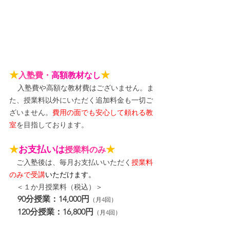
★
★
入塾費・
高額教材なし
入塾費や高額な教材費はございません。ま
た、授業料以外にいただく追加料金も一切ご
ざいません。
費用の面でも安心して頼れる教
室
を目指しております。
★
お支払いは
★
授業料のみ
　ご入塾後は、毎月お支払いいただく
授業料
のみで受講
いただけます。
＜１か月授業料（税込）＞
90分授業：14,000円
（月4回）
120分授業：16,800円
（月4回）