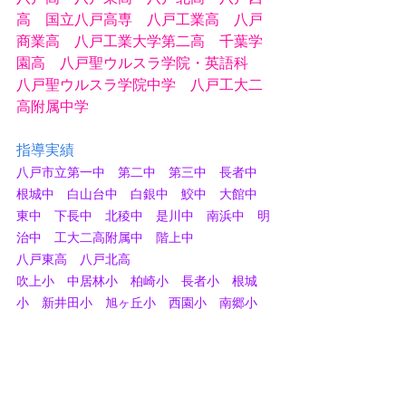
高　国立八戸高専　八戸工業高　八戸
商業高　八戸工業大学第二高　千葉学
園高　八戸聖ウルスラ学院・英語科
八戸聖ウルスラ学院中学　八戸工大二
高附属中学
指導実績
八戸市立第一中　第二中　第三中　長者中　
根城中　白山台中　白銀中　鮫中　大館中　
東中　下長中　北稜中　是川中　南浜中　明
治中　工大二高附属中　階上中
八戸東高　八戸北高
吹上小　中居林小　柏崎小　長者小　根城
小　新井田小　旭ヶ丘小　西園小　南郷小