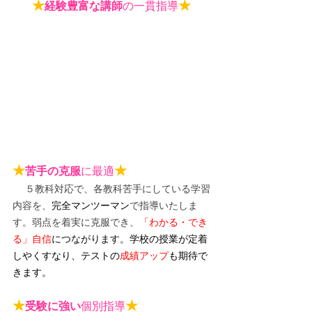
★
★
経験豊富な講師
の一貫指導
★
★
苦手の克服
に最適
５教科対応で、各教科苦手にしている学習
内容を、
完全マンツーマン
で指導いたしま
す。弱点を着実に克服でき、
「わかる・でき
る」自信
につながります。
学校の授業が定着
しやくすなり、テストの
成績アップ
も期待で
きます。
★
★
受験に強い
個別指導