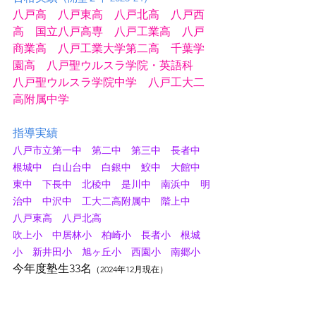
八戸高　八戸東高　八戸北高　八戸西
高　国立八戸高専　八戸工業高　八戸
商業高　八戸工業大学第二高　千葉学
園高　八戸聖ウルスラ学院・英語科
八戸聖ウルスラ学院中学　八戸工大二
高附属中学
指導実績
八戸市立第一中　第二中　第三中　長者中　
根城中　白山台中　白銀中　鮫中　大館中　
東中　下長中　北稜中　是川中　南浜中　明
治中　中沢中　工大二高附属中　階上中
八戸東高　八戸北高
吹上小　中居林小　柏崎小　長者小　根城
小　新井田小　旭ヶ丘小　西園小　南郷小
今年度塾生33名
（2024年12月現在）