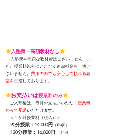
★
★
入塾費・
高額教材なし
入塾費や高額な教材費はございません。ま
た、授業料以外にいただく追加料金も一切ご
ざいません。
費用の面でも安心して頼れる教
室
を目指しております。
★
お支払いは
★
授業料のみ
　ご入塾後は、毎月お支払いいただく
授業料
のみで受講
いただけます。
＜１か月授業料（税込）＞
90分授業：14,000円
（月4回）
120分授業：16,800円
（月4回）