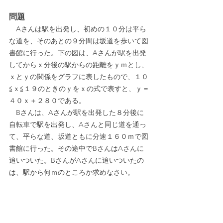
問題
　Aさんは駅を出発し、初めの１０分は平ら
な道を、そのあとの９分間は坂道を歩いて図
書館に行った。下の図は、Aさんが駅を出発
してからｘ分後の駅からの距離をｙｍとし、
ｘとｙの関係をグラフに表したもので、１０
≦ｘ≦１９のときのｙをｘの式で表すと、ｙ＝
４０ｘ＋２８０である。
　Bさんは、Aさんが駅を出発した８分後に
自転車で駅を出発し、Aさんと同じ道を通っ
て、平らな道、坂道ともに分速１６０ｍで図
書館に行った。その途中でBさんはAさんに
追いついた。BさんがAさんに追いついたの
は、駅から何ｍのところか求めなさい。