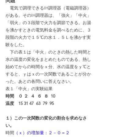
問題
　電気で調理できるIH調理器（電磁調理器）
がある。そのIH調理器は、「強火」「中火」
「弱火」の３段階で火力を調節できる。お湯
を沸かすときの電気料金を調べるために、３
段階の火力で１５℃の水１．５Ｌを沸かす実
験をした。
　下の表１は「中火」のときの熱した時間と
水の温度の変化をまとめたものである、熱し
始めてからの時間をｘ分、水の温度をｙ℃と
すると、ｙはｘの一次関数であることが分か
った。あとの各問いに答えなさい。
表１「中火」の実験結果
時間　０ ２  ４  ６  ８  10
温度　15 31 47  63  79  95
１）この一次関数の変化の割合を求めなさ
い。
時間
（ｘ）の増加量：２－０＝２