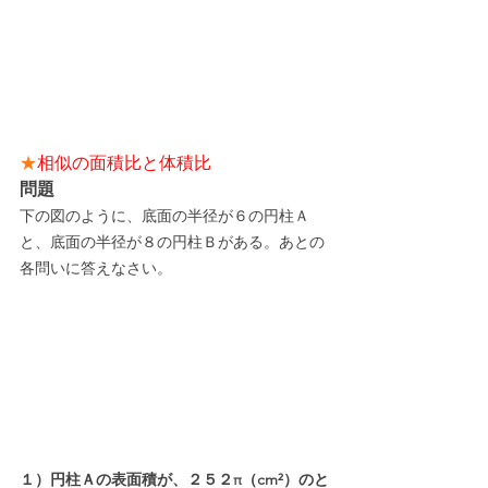
★
相似の面積比と体積比
問題
下の図のように、底面の半径が６の円柱Ａ
と、底面の半径が８の円柱Ｂがある。あとの
各問いに答えなさい。
１）円柱Ａの表面積が、２５２π（cm²）のと