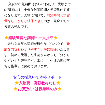
入試の出題範囲は多岐にわたり、受験まで
の期間には、十分な対策時間と学習量が必要
になります。受験に向けて、
対策時間と学習
量をしっかりと確保できる
のは、完全１対１
授業の強みです。
★
★
経験豊富な講師
の一貫指導
　経歴２０年の講師が
確かなノウハウで、
難
解な内容もわかりやすく丁寧に指導
いたしま
す。初めて受講した生徒さんからも「分かり
やすい」と好評です。常に、「
生徒の腑に落
ちる指導
」に努めております。
安心の授業料で本格サポート
★
★
入塾費・
高額教材なし
★
お支払いは
★
授業料のみ