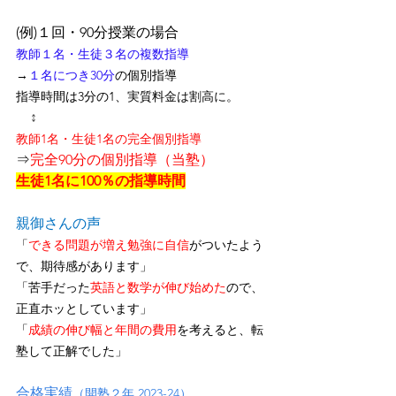
(例)１回・90分授業の場合
教師１名・生徒３名の複数指導
→
１名につき30分
の個別指導
指導時間は3分の1、
実質料金は割高に
。
↕
教師1名・生徒1名の完全個別指導
⇒
完全90分の個別指導（当塾）
生徒1名に100％の指導時間
親御さんの声
「
できる問題が増え勉強に自信
がついたよう
で、期待感があります」
「苦手だった
英語と数学が伸び始めた
ので、
正直ホッとしています」
「
成績の伸び幅と年間の費用
を考えると、転
塾して正解でした」
合格実績
（開塾２年 2023-24）