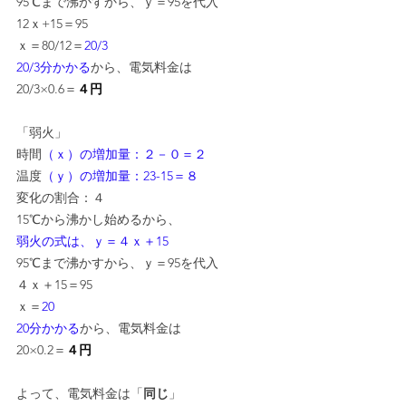
95℃まで沸かすから、ｙ＝95を代入
12ｘ+15＝95
ｘ＝80/12＝
20/3
20/3分かかる
から、電気料金は
20/3×0.6＝
４円
「弱火」
時間
（ｘ）の増加量：２－０＝２
温度
（ｙ）の増加量：23-15＝８
変化の割合：４
15℃から沸かし始めるから、
弱火の式は、ｙ＝４ｘ＋15
95℃まで沸かすから、ｙ＝95を代入
４ｘ＋15＝95
ｘ＝
20
20分かかる
から、電気料金は
20×0.2＝
４円
よって、電気料金は「
同じ
」