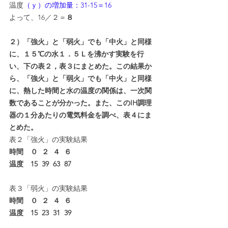
温度
（ｙ）の増加量：31-15＝16
よって、16／２＝
８
２）「強火」と「弱火」でも「中火」と同様
に、１５℃の水１．５Ｌを沸かす実験を行
い、下の表２，表３にまとめた。この結果か
ら、「強火」と「弱火」でも「中火」と同様
に、熱した時間と水の温度の関係は、一次関
数であることが分かった。また、このIH調理
器の１分あたりの電気料金を調べ、表４にま
とめた。
表２「強火」の実験結果
時間　０  ２  ４  ６
温度　15  39  63  87
表３「弱火」の実験結果
時間　０  ２  ４  ６
温度　15  23  31  39