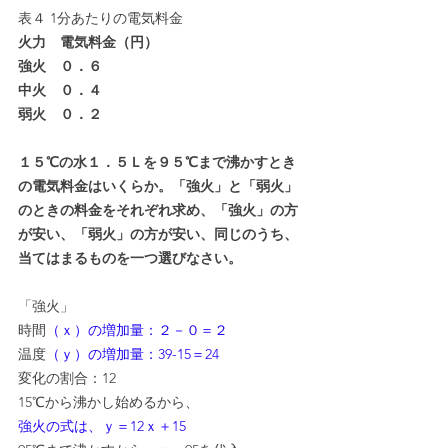
表４ 1分あたりの電気料金
火力　電気料金（円）
強火　０．６
中火　０．４
弱火　０．２
１５℃の水１．５Ｌを９５℃まで沸かすとき
の電気料金はいくらか。「強火」と「弱火」
のときの料金をそれぞれ求め、「強火」の方
が安い、「弱火」の方が安い、同じのうち、
当てはまるものを一つ選びなさい。
「強火」
時間
（ｘ）の増加量：２－０＝２
温度
（ｙ）の増加量：39-15＝24
変化の割合：12
15℃から沸かし始めるから、
強火の式は、ｙ＝12ｘ＋15