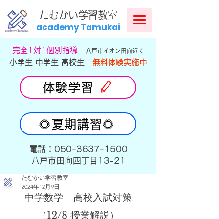
​
たむかい学習教室
academy Tamukai
​完全1対1個別指導
八戸市イオン田向近く
小学生 中学生 高校生
無料体験実施中
体験学習
🌻夏期講習🌻
​電話：050-3637-1500
​八戸市田向四丁目13-21
たむかい学習教室
2024年12月9日
中学数学　高校入試対策
（12/8 授業解説）