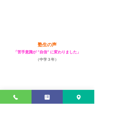
塾生の声
「苦手意識が ”自信” に変わりました」
（中学３年）
数学と理科に苦手意識がありました。この教室
に通い始めてからは、先生が分かりやすく楽し
く授業をしてくださるので、前よりも色々な問
題を解くことができるようになりました。分か
ることが増えていくので家庭学習もはかどって