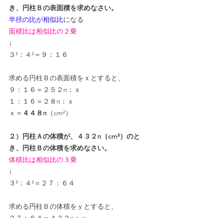
き、円柱Ｂの表面積を求めなさい。
半径の比が相似比
になる
面積比は相似比の２乗
↓
３²：４²＝９：１６
求める円柱Ｂの表面積をｘとすると、
９：１６＝２５２π：ｘ
１：１６＝２８π：ｘ
ｘ＝
４４８π
（cm²）
２）円柱Ａの体積が、４３２π（cm³）のと
き、円柱Ｂの体積を求めなさい。
体積比は相似比の３乗
↓
３³：４³＝２７：６４
求める円柱Ｂの体積をｙとすると、
２７：６４＝４３２π：ｙ