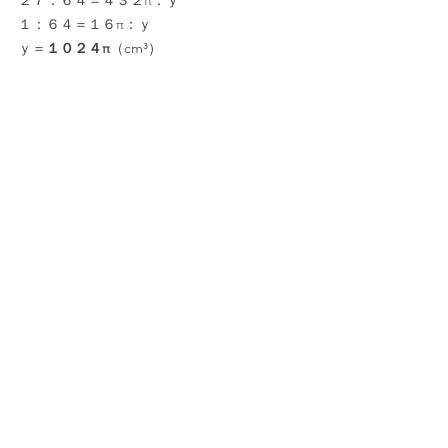
１：６４＝１６π：ｙ
ｙ＝
１０２４π
（cm³）