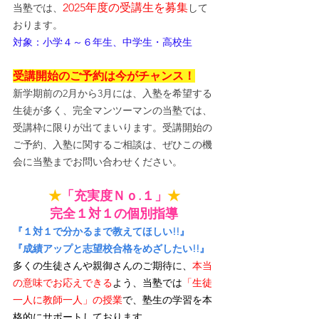
2025年度の受講生を募集
当塾では、
して
おります。
対象：小学４～６年生、中学生・高校生
受講開始のご予約は今がチャンス！
新学期前の2月から3月には、入塾を希望する
生徒が多く、完全マンツーマンの当塾では、
受講枠に限りが出てまいります。受講開始の
ご予約、入塾に関するご相談は、ぜひこの機
会に当塾までお問い合わせください。
★
「充実度Ｎｏ.１」
★
完全１対１の個別指導
『１対１で分かるまで教えてほしい!!』
『成績アップと志望校合格をめざしたい!!』
多くの生徒さんや親御さんのご期待に、
本当
の意味でお応えできる
よう、当塾では
「生徒
一人に教師一人」の授業
で、塾生の学習を本
格的にサポートしております。