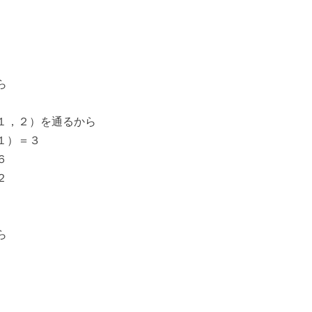
ら
１，２）を通るから
１）＝３
６
２
ら