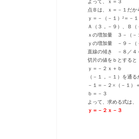
よって、ｘ＝３
点Ｂは、ｘ＝－１だか
ｙ＝－（－１）²＝－１
Ａ（３，－９）、Ｂ（
ｘの増加量　３－（－
ｙの増加量　－９－（
直線の傾き　－８／４
切片の値をｂとすると
ｙ＝－２ｘ＋ｂ
（－１，－１）を通る
－１＝－２×（－１）
ｂ＝－３
よって、求める式は、
ｙ＝－２ｘ－３