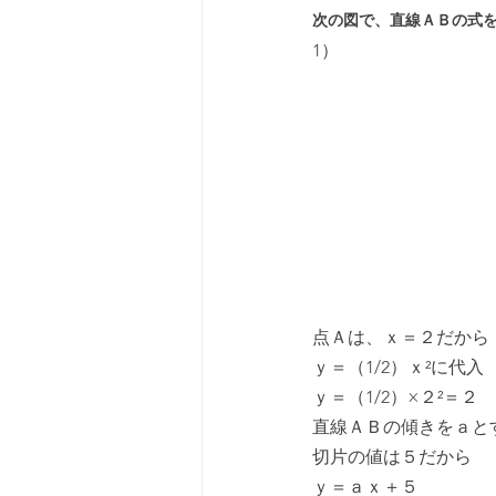
次の図で、直線ＡＢの式
1）
点Ａは、ｘ＝２だから
ｙ＝（1/2）ｘ²に代入
ｙ＝（1/2）×２²＝２
直線ＡＢの傾きをａと
切片の値は５だから
ｙ＝ａｘ＋５