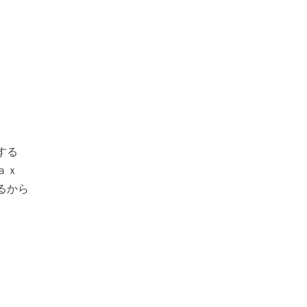
する
ａｘ
るから