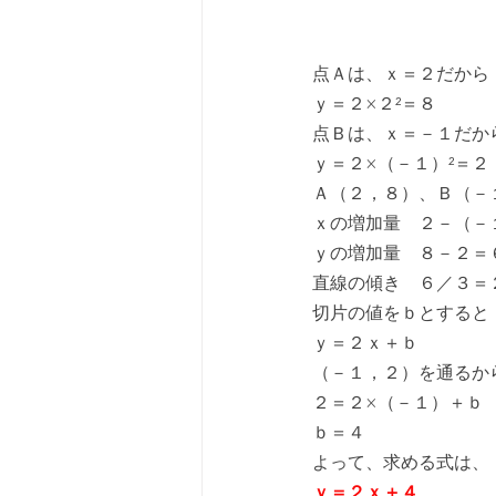
点Ａは、ｘ＝２だから
ｙ＝２×２²＝８
点Ｂは、ｘ＝－１だか
ｙ＝２×（－１）²＝２
Ａ（２，８）、Ｂ（－
ｘの増加量　２－（－
ｙの増加量　８－２＝
直線の傾き　６／３＝
切片の値をｂとすると
ｙ＝２ｘ＋ｂ
（－１，２）を通るか
２＝２×（－１）＋ｂ
ｂ＝４
よって、求める式は、
ｙ＝２ｘ＋４