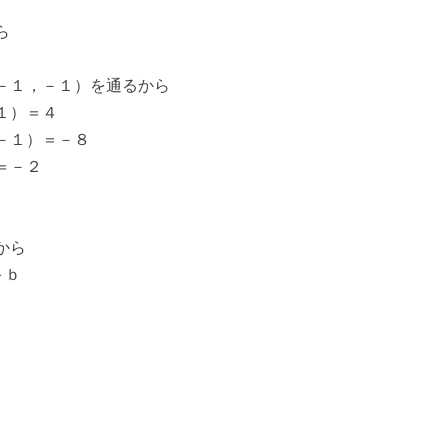
ら
－１，－１）を通るから
１）＝４
－１）＝－８
＝－２
から
＋ｂ