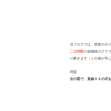
当ブログでは、授業のポ
二次関数
の放物線のグラ
り解きます（ｙの値が等
問題
次の図で、直線ＯＡの式