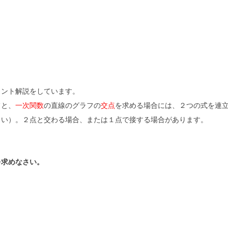
イント解説をしています。
フと、
一次関数
の直線のグラフの
交点
を求める場合には、２つの式を連
しい）。２点と交わる場合、または１点で接する場合があります。
を求めなさい。