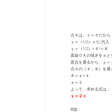
点Ａは、ｘ＝４だから
ｙ＝（1/2）ｘ²に代入
ｙ＝（1/2）×４²＝８
直線ＯＡの傾きをａと
原点を通るから、ｙ＝
点Ａの（４，８）を通
８＝ａ×４
ａ＝２
よって、求める式は、
ｙ＝２ｘ
問題