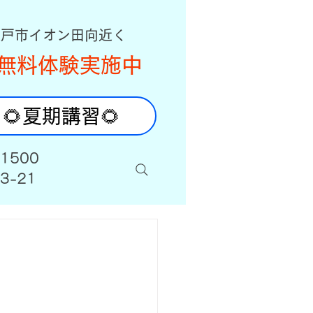
八戸市イオン田向近く
無料体験実施中
🌻夏期講習🌻
-1500
3-21