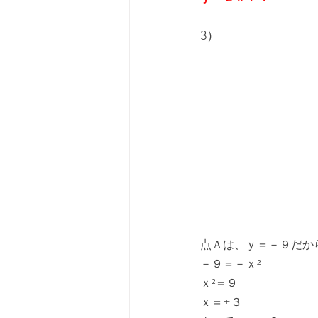
3）
点Ａは、ｙ＝－９だか
－９＝－ｘ²
ｘ²＝９
ｘ＝±３