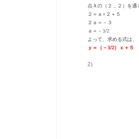
点Ａの（２，２）を通
２＝ａ×２＋５
２ａ＝－３
ａ＝－3/2
よって、求める式は、
ｙ＝（－3/2）ｘ＋５
2）