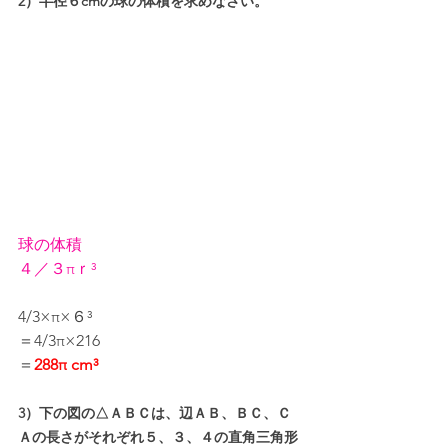
2）半径６cmの球の体積を求めなさい。
球の体積
４／３πｒ³
4/3×π×６³
＝4/3π×216
＝
288π cm³
3）下の図の△ＡＢＣは、辺ＡＢ、ＢＣ、Ｃ
Ａの長さがそれぞれ５、３、４の直角三角形