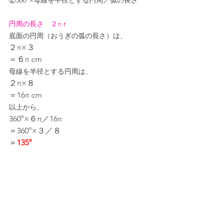
円周の長さ　２πｒ
底面の円周（おうぎの弧の長さ）は、
２π×３
＝６π cm
母線を半径とする円周は、
２π×８
＝16π cm
以上から、
360°×６π／16π
＝360°×３／８
＝
135°