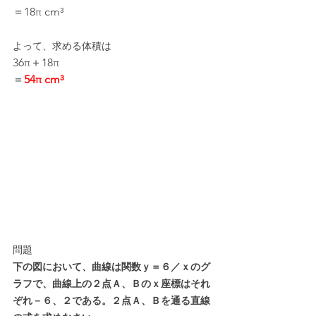
＝18π cm³
よって、求める体積は
36π＋18π
＝
54π cm³
問題
下の図において、曲線は関数ｙ＝６／ｘのグ
ラフで、曲線上の２点Ａ、Ｂのｘ座標はそれ
ぞれ－６、２である。２点Ａ、Ｂを通る直線