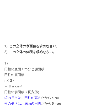
1）この立体の表面積を求めなさい。
2）この立体の体積を求めなさい。
1）
円柱の底面１つ分と側面積
円柱の底面積
π×３²
＝９π cm²
円柱の側面積（長方形）
縦の長さは、円柱の高さ
だから４cm
横の長さは、底面の円周
だから６πcm