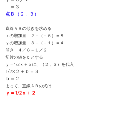
　＝３
点Ｂ（２，３）
直線ＡＢの傾きを求める
ｘの増加量　２－（－６）＝８
ｙの増加量　３－（－１）＝４
傾き　４／８＝１／２
切片の値をｂとする
ｙ＝1/2ｘ＋ｂに、（２，３）を代入
1/2×２＋ｂ＝３
ｂ＝２
よって、直線ＡＢの式は
ｙ＝1/2ｘ＋２