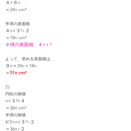
４×６π
＝24π cm²
半球の表面積
４π×３²÷２
＝18π cm²
※
球の表面積　４πｒ²
よって、求める表面積は
９π＋24π＋18π
＝
51π cm²
2）
円柱の体積
π×３²×４
＝36π cm³
半球の体積
4/3×π×３³÷２
＝36π÷２