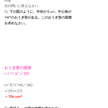
次の問いに答えなさい。
1）下の図のように、半径が５cm、中心角が
144°のおうぎ形がある。このおうぎ形の面積
を求めなさい。
おうぎ形の面積
πｒ²×ａ°／360
π×５²×144／360
＝25π×2/5
＝
10π cm²