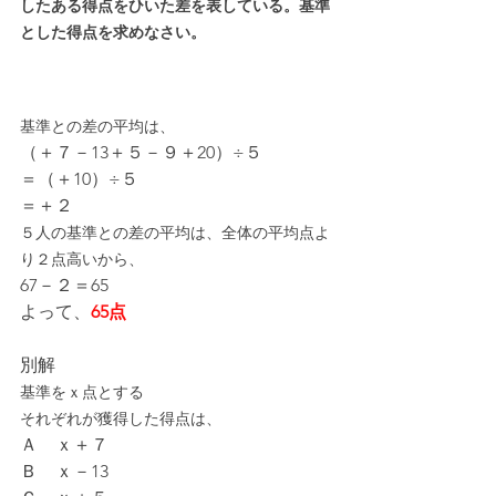
したある得点をひいた差を表している。基準
とした得点を求めなさい。
基準との差の平均は、
（＋７－13＋５－９＋20）÷５
＝（＋10）÷５
＝＋２
５人の基準との差の平均は、全体の平均点よ
り２点高いから、
67－２＝65
よって、
65点
別解
基準をｘ点とする
それぞれが獲得した得点は、
Ａ　ｘ＋７
Ｂ　ｘ－13