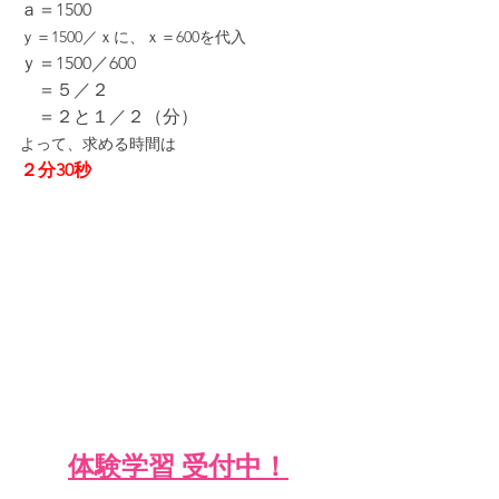
ａ＝1500
ｙ＝1500／ｘに、ｘ＝600を代入
ｙ＝1500／600
　＝５／２
　＝２と１／２（分）
よって、求める時間は
２分30秒
体験学習 受付中！