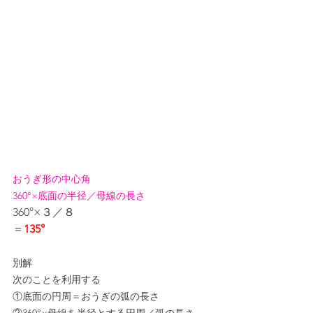
おうぎ形の中心角
360°×底面の半径／母線の長さ
360°×３／８
＝
135°
別解
次のことを利用する
①底面の円周＝おうぎの弧の長さ
②360°×母線を半径とする円周／弧の長さ