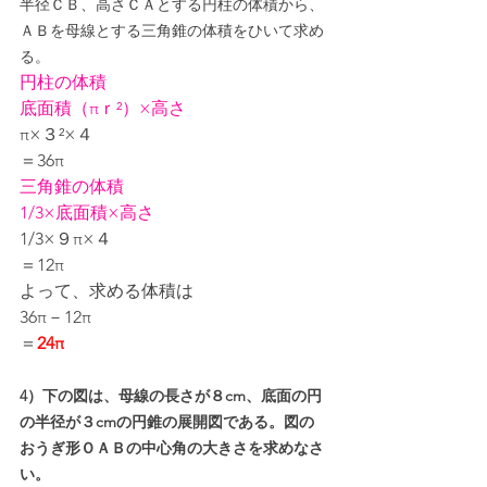
半径ＣＢ、高さＣＡとする円柱の体積から、
ＡＢを母線とする三角錐の体積をひいて求め
る。
円柱の体積
底面積（πｒ²）×高さ
π×３²×４
＝36π
三角錐の体積
1/3×底面積×高さ
1/3×９π×４
＝12π
よって、求める体積は
36π－12π
＝
24π
4）下の図は、母線の長さが８cm、底面の円
の半径が３cmの円錐の展開図である。図の
おうぎ形ＯＡＢの中心角の大きさを求めなさ
い。