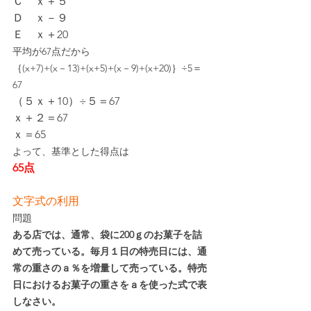
Ｃ　ｘ＋５
Ｄ　ｘ－９
Ｅ　ｘ＋20
平均が67点だから
｛(x+7)+(x－13)+(x+5)+(x－9)+(x+20)｝÷5＝
67
（５ｘ＋10）÷５＝67
ｘ＋２＝67
ｘ＝65
よって、基準とした得点は
65点
文字式の利用
問題
ある店では、通常、袋に200ｇのお菓子を詰
めて売っている。毎月１日の特売日には、通
常の重さのａ％を増量して売っている。特売
日におけるお菓子の重さをａを使った式で表
しなさい。