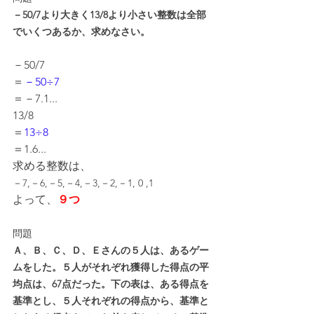
－50/7より大きく13/8より小さい整数は全部
でいくつあるか、求めなさい。
－50/7
＝
－50÷7
＝－7.1...
13/8
＝
13÷8
＝1.6...
求める整数は、
－7,－6,－5,－4,－3,－2,－1, 0 ,1
よって、
９つ
問題
Ａ、Ｂ、Ｃ、Ｄ、Ｅさんの５人は、あるゲー
ムをした。５人がそれぞれ獲得した得点の平
均点は、67点だった。下の表は、ある得点を
基準とし、５人それぞれの得点から、基準と