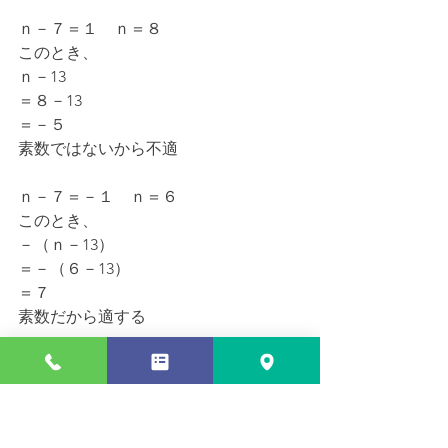
ｎ－７＝１　ｎ＝８
このとき、
ｎ－13
＝８－13
＝－５
素数ではないから不適
ｎ－７＝－１　ｎ＝６
このとき、
－（ｎ－13）
＝－（６－13）
＝７
素数だから適する
（ｎ－13）が１で（ｎ－７）が素数に
なるとき
👉（ｎ－７）÷１＝素数
（ｎ－13）が－１で｛－（ｎ－７）｝