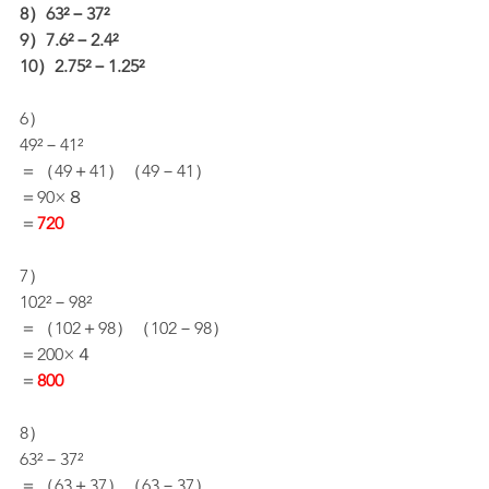
8）63²－37²
9）7.6²－2.4²
10）2.75²－1.25²
6）
49²－41²
＝（49＋41）（49－41）
＝90×８
＝
720
7）
102²－98²
＝（102＋98）（102－98）
＝200×４
＝
800
8）
63²－37²
＝（63＋37）（63－37）