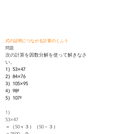
式の証明につながる計算のくふう
問題
次の計算を因数分解を使って解きなさ
い。
1）53×47
2）84×76
3）105×95
4）98²
5）107²
1）
53×47
＝（50＋３）（50－３）
＝2500－９