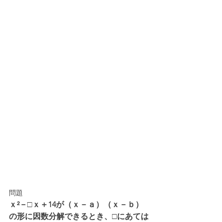
問題
ｘ²－□ｘ＋14が（ｘ－ａ）（ｘ－ｂ）
の形に因数分解できるとき、□にあては