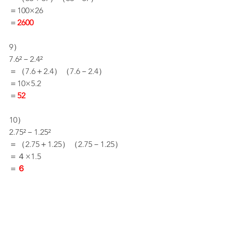
＝100×26
＝
2600
9）
7.6²－2.4²
＝（7.6＋2.4）（7.6－2.4）
＝10×5.2
＝
52
10）
2.75²－1.25²
＝（2.75＋1.25）（2.75－1.25）
＝４×1.5
＝
６