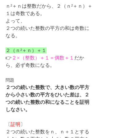
ｎ²＋ｎは整数だから、２（ｎ²＋ｎ）＋
１は奇数である。
よって、
２つの続いた整数の平方の和は奇数に
なる。
２（ｎ²＋ｎ）＋１
👉
２×（整数）＋１＝偶数＋１
だか
ら、必ず奇数になる。
問題
２つの続いた整数で、大きい数の平方
から小さい数の平方をひいた差は、２
つの続いた整数の和になることを証明
しなさい。
〔
証明
〕
２つの続いた整数をｎ、ｎ＋１とする