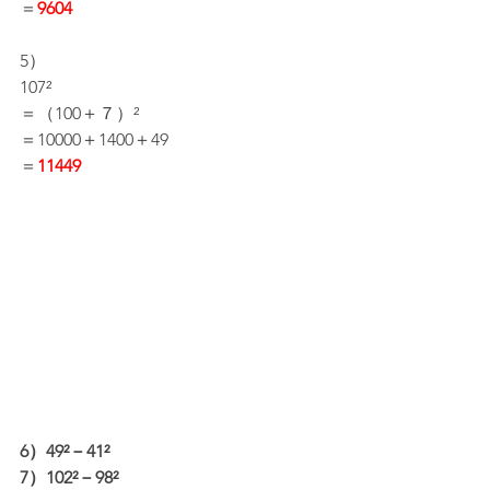
＝
9604
5）
107²
＝（100＋７）²
＝10000＋1400＋49
＝
11449
6）49²－41²
7）102²－98²