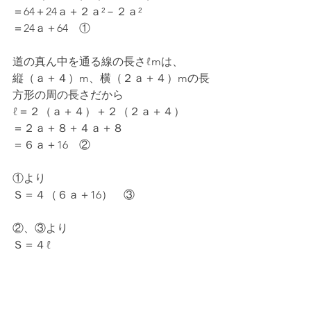
＝64＋24ａ＋２ａ²－２ａ²
＝24ａ＋64　①
道の真ん中を通る線の長さℓmは、
縦（ａ＋４）m、横（２ａ＋４）mの長
方形の周の長さだから
ℓ＝２（ａ＋４）＋２（２ａ＋４）
＝２ａ＋８＋４ａ＋８
＝６ａ＋16　②
①より
Ｓ＝４（６ａ＋16）　③
②、③より
Ｓ＝４ℓ