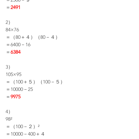
＝
2491
2）
84×76
＝（80＋４）（80－４）
＝6400－16
＝
6384
3）
105×95
＝（100＋５）（100－５）
＝10000－25
＝
9975
4）
98²
＝（100－２）²
＝10000－400＋４