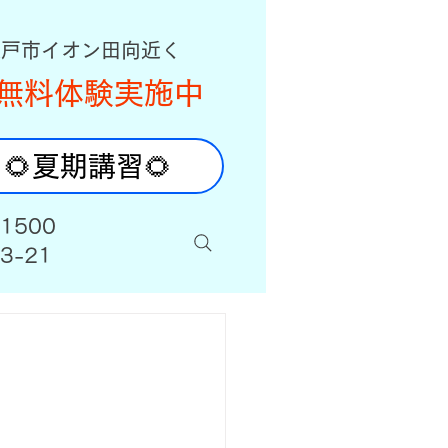
八戸市イオン田向近く
無料体験実施中
🌻夏期講習🌻
-1500
3-21