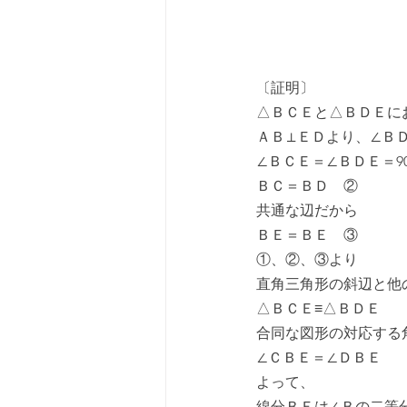
〔証明〕
△ＢＣＥと△ＢＤＥに
ＡＢ⊥ＥＤより、∠ＢＤ
∠ＢＣＥ＝∠ＢＤＥ＝9
ＢＣ＝ＢＤ　②
共通な辺だから
ＢＥ＝ＢＥ　③
①、②、③より
直角三角形の斜辺と他
△ＢＣＥ≡△ＢＤＥ
合同な図形の対応する
∠ＣＢＥ＝∠ＤＢＥ
よって、
線分ＢＥは∠Ｂの二等