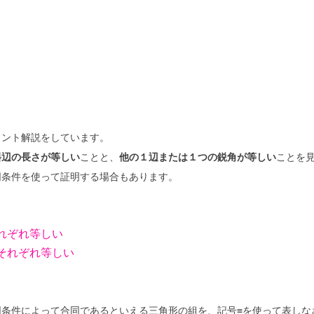
イント解説をしています。
斜辺の長さが等しい
ことと、
他の１辺または１つの鋭角が等しい
ことを
同条件を使って証明する場合もあります。
れぞれ等しい
それぞれ等しい
同条件によって合同であるといえる三角形の組を、記号≡を使って表しな