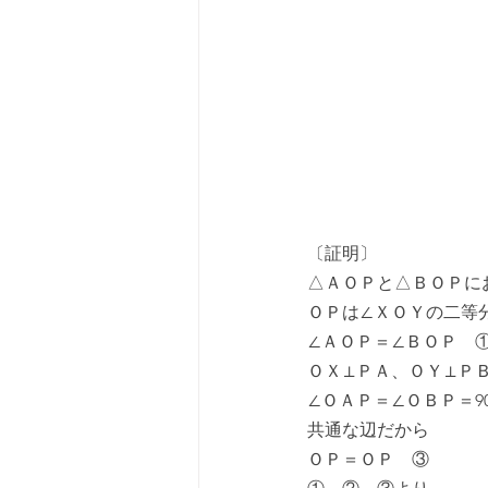
〔証明〕
△ＡＯＰと△ＢＯＰに
ＯＰは∠ＸＯＹの二等
∠ＡＯＰ＝∠ＢＯＰ　
ＯＸ⊥ＰＡ、ＯＹ⊥Ｐ
∠ＯＡＰ＝∠ＯＢＰ＝9
共通な辺だから
ＯＰ＝ＯＰ　③