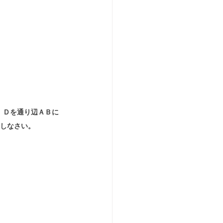
、Ｄを通り辺ＡＢに
明しなさい。