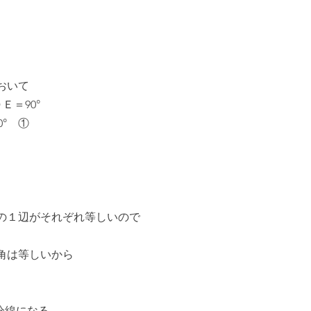
おいて
Ｅ＝90°
0°　①
の１辺がそれぞれ等しいので
角は等しいから
分線になる