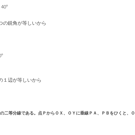
40°
つの鋭角が等しいから
°
の１辺が等しいから
Ｙの二等分線である。点ＰからＯＸ、ＯＹに垂線ＰＡ、ＰＢをひくと、