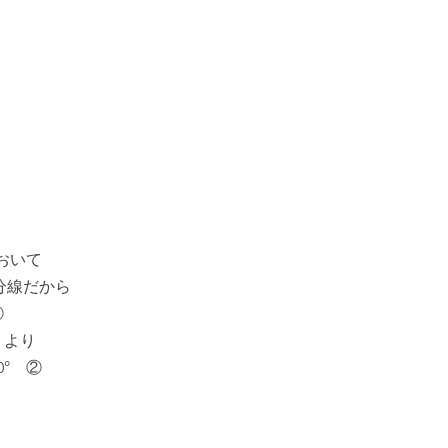
おいて
分線だから
①
Ｂより
0°　②