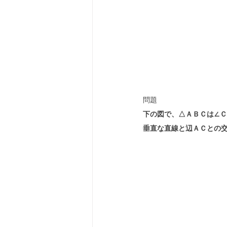
問題
下の図で、△ＡＢＣは∠Ｃ
垂直な直線と辺ＡＣとの