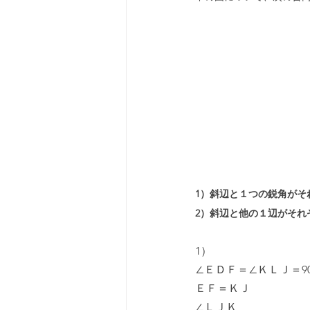
1）斜辺と１つの鋭角がそ
2）斜辺と他の１辺がそれ
1）
∠ＥＤＦ＝∠ＫＬＪ＝90
ＥＦ＝ＫＪ
∠ＬＪＫ