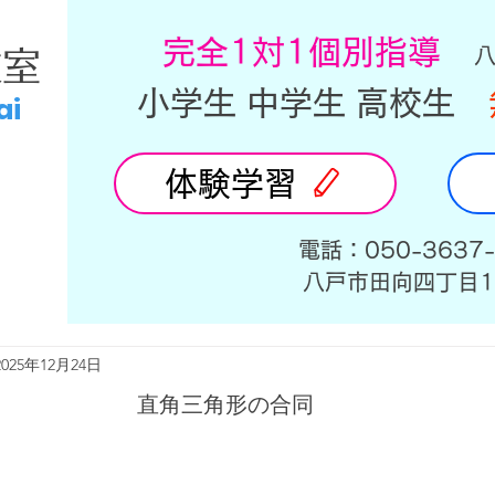
​完全1対1個別指導
教室
小学生 中学生 高校生
ai
体験学習
​電話：050-3637
​八戸市田向四丁目1
2025年12月24日
直角三角形の合同