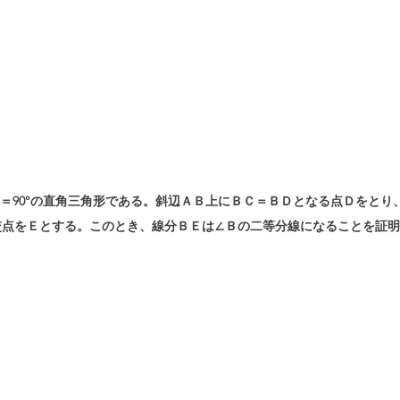
＝90°の直角三角形である。斜辺ＡＢ上にＢＣ＝ＢＤとなる点Ｄをとり
交点をＥとする。このとき、線分ＢＥは∠Ｂの二等分線になることを証