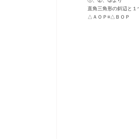
①、②、③より
直角三角形の斜辺と１
△ＡＯＰ≡△ＢＯＰ