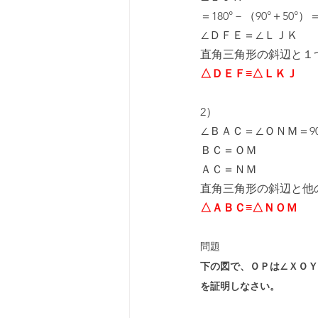
＝180°－（90°＋50°）＝
∠ＤＦＥ＝∠ＬＪＫ
直角三角形の斜辺と１
△ＤＥＦ≡△ＬＫＪ
2）
∠ＢＡＣ＝∠ＯＮＭ＝90
ＢＣ＝ＯＭ
ＡＣ＝ＮＭ
直角三角形の斜辺と他
△ＡＢＣ≡△ＮＯＭ
問題
下の図で、ＯＰは∠ＸＯ
を証明しなさい。