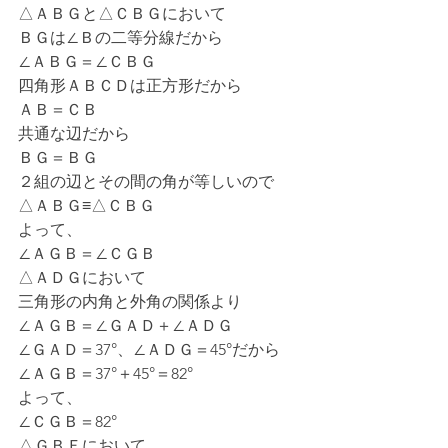
△ＡＢＧと△ＣＢＧにおいて
ＢＧは∠Ｂの二等分線だから
∠ＡＢＧ＝∠ＣＢＧ
四角形ＡＢＣＤは正方形だから
ＡＢ＝ＣＢ
共通な辺だから
ＢＧ＝ＢＧ
２組の辺とその間の角が等しいので
△ＡＢＧ≡△ＣＢＧ
よって、
∠ＡＧＢ＝∠ＣＧＢ
△ＡＤＧにおいて
三角形の内角と外角の関係より
∠ＡＧＢ＝∠ＧＡＤ＋∠ＡＤＧ
∠ＧＡＤ＝37°、∠ＡＤＧ＝45°だから
∠ＡＧＢ＝37°＋45°＝82°
よって、
∠ＣＧＢ＝82°
△ＧＢＦにおいて