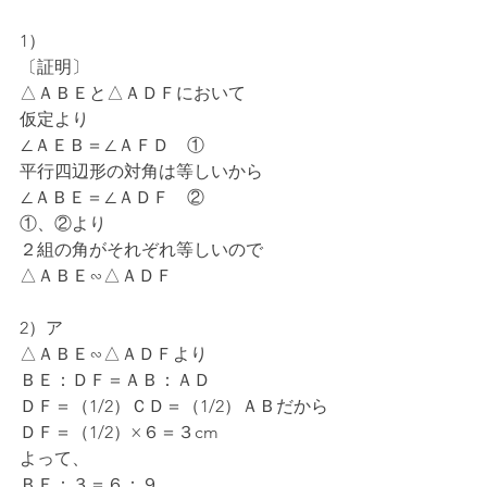
1）
〔証明〕
△ＡＢＥと△ＡＤＦにおいて
仮定より
∠ＡＥＢ＝∠ＡＦＤ　①
平行四辺形の対角は等しいから
∠ＡＢＥ＝∠ＡＤＦ　②
①、②より
２組の角がそれぞれ等しいので
△ＡＢＥ∽△ＡＤＦ
2）ア
△ＡＢＥ∽△ＡＤＦより
ＢＥ：ＤＦ＝ＡＢ：ＡＤ
ＤＦ＝（1/2）ＣＤ＝（1/2）ＡＢだから
ＤＦ＝（1/2）×６＝３cm
よって、
ＢＥ：３＝６：９