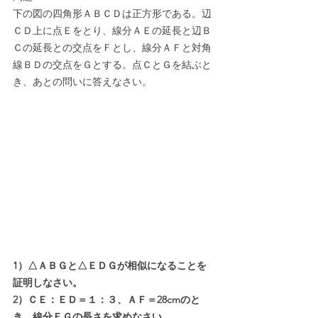
下の図の四角形ＡＢＣＤは正方形である。辺
ＣＤ上に点Ｅをとり、線分ＡＥの延長と辺Ｂ
Ｃの延長との交点をＦとし、線分ＡＦと対角
線ＢＤの交点をＧとする。点ＣとＧを結ぶと
き、あとの問いに答えなさい。
1）△ＡＢＧと△ＥＤＧが相似になることを
証明しなさい。
2）ＣＥ：ＥＤ＝１：３、ＡＦ＝28cmのと
き、線分ＥＧの長さを求めなさい。