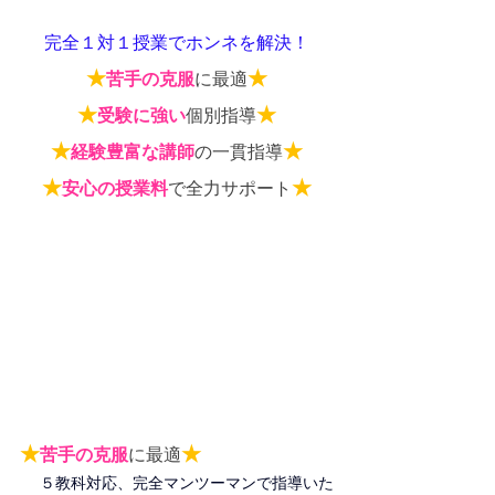
完全１対１授業でホンネを解決！
★
★
苦手の克服
に最適
★
★
受験に強い
個別指導
★
★
経験豊富な講師
の一貫指導
★
★
安心の授業料
で全力サポート
★
★
苦手の克服
に最適
５教科対応、完全マンツーマンで指導いた