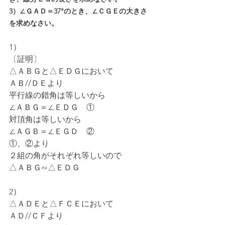
3）∠ＧＡＤ＝37°のとき、∠ＣＧＥの大きさ
を求めなさい。
1）
〔証明〕
△ＡＢＧと△ＥＤＧにおいて
ＡＢ//ＤＥより
平行線の錯角は等しいから
∠ＡＢＧ＝∠ＥＤＧ　①
対頂角は等しいから
∠ＡＧＢ＝∠ＥＧＤ　②
①、②より
２組の角がそれぞれ等しいので
△ＡＢＧ∽△ＥＤＧ
2）
△ＡＤＥと△ＦＣＥにおいて
ＡＤ//ＣＦより