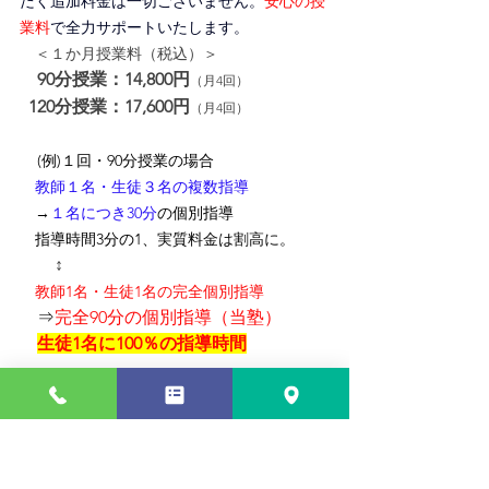
だく追加料金は一切ございません。
安心の授
業料
で全力サポートいたします。
＜１か月授業料（税込）＞
90分授業：14,800円
（月4回）
120分授業：17,600円
（月4回）
(例)１回・90分授業の場合
　教師１名・生徒３名の複数指導
　→
１名につき30分
の個別指導
　指導時間3分の1、
実質料金は割高に
。
↕
　教師1名・生徒1名の完全個別指導
　⇒
完全90分の個別指導（当塾）
生徒1名に100％の指導時間
親御さんの声
「
できる問題が増え勉強に自信
がついたよう
で、期待感があります」
「苦手だった
英語と数学が伸び始めた
ので、