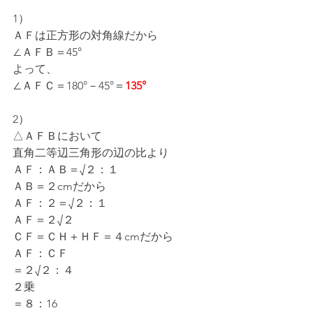
1）
ＡＦは正方形の対角線だから
∠ＡＦＢ＝45°
よって、
∠ＡＦＣ＝180°－45°＝
135°
2）
△ＡＦＢにおいて
直角二等辺三角形の辺の比より
ＡＦ：ＡＢ＝√２：１
ＡＢ＝２cmだから
ＡＦ：２＝√２：１
ＡＦ＝２√２
ＣＦ＝ＣＨ＋ＨＦ＝４cmだから
ＡＦ：ＣＦ
＝２√２：４
２乗
＝８：16