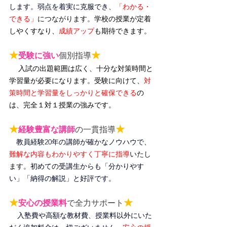
します。弱点を着実に克服でき、
「わかる・
できる」
につながります。
学校の授業が定着
しやくすなり、
成績アップ
も期待できます。
★
★
受験に強い
個別指導
入試の出題範囲は広く、十分な対策時間と
学習量が必要になります。受験に向けて、
対
策時間と学習量をしっかりと確保できる
の
は、完全１対１授業の強みです。
★
★
経験豊富な講師
の一貫指導
教員経験20年の講師が確かなノウハウで、
難解な内容もわかりやすく丁寧に指導
いたし
ます。
初めての受講生からも「分かりやす
い」「納得の解説」と好評です。
★
★
安心の授業料
で全力サポート
入塾費や高額な教材費、授業料以外にいた