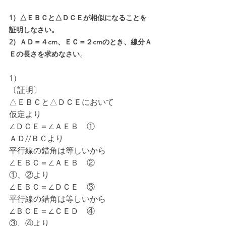
1）△ＥＢＣと△ＤＣＥが相似になることを
証明しなさい。
2）ＡＤ＝４cm、ＥＣ＝２cmのとき、線分Ａ
。
Ｅの長さを求めなさい
1）
〔証明〕
△ＥＢＣと△ＤＣＥにおいて
仮定より
∠ＤＣＥ＝∠ＡＥＢ　①
ＡＤ//ＢＣより
平行線の錯角は等しいから
∠ＥＢＣ＝∠ＡＥＢ　②
①、②より
∠ＥＢＣ＝∠ＤＣＥ　③
平行線の錯角は等しいから
∠ＢＣＥ＝∠ＣＥＤ　④
③、④より