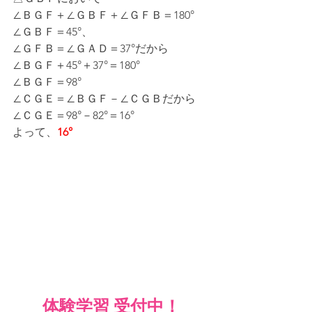
∠ＢＧＦ＋∠ＧＢＦ＋∠ＧＦＢ＝180°
∠ＧＢＦ＝45°、
∠ＧＦＢ＝∠ＧＡＤ＝37°だから
∠ＢＧＦ＋45°＋37°＝180°
∠ＢＧＦ＝98°
∠ＣＧＥ＝∠ＢＧＦ－∠ＣＧＢだから
∠ＣＧＥ＝98°－82°＝16°
よって、
16°
体験学習 受付中！