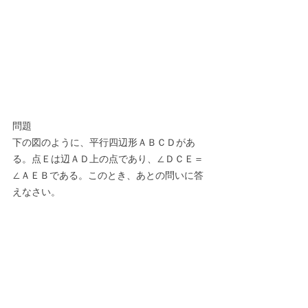
問題
下の図のように、平行四辺形ＡＢＣＤがあ
る。点Ｅは辺ＡＤ上の点であり、∠ＤＣＥ＝
∠ＡＥＢである。このとき、あとの問いに答
えなさい。