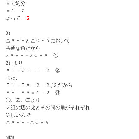
８で約分
＝１：２
よって、
２
3）
△ＡＦＨと△ＣＦＡにおいて
共通な角だから
∠ＡＦＨ＝∠ＣＦＡ　①
2）より
ＡＦ：ＣＦ＝１：２　②
また、
ＦＨ：ＦＡ＝２：２√２だから
ＦＨ：ＦＡ＝１：２　③
①、②、③より
２組の辺の比とその間の角がそれぞれ
等しいので
△ＡＦＨ∽△ＣＦＡ
問題