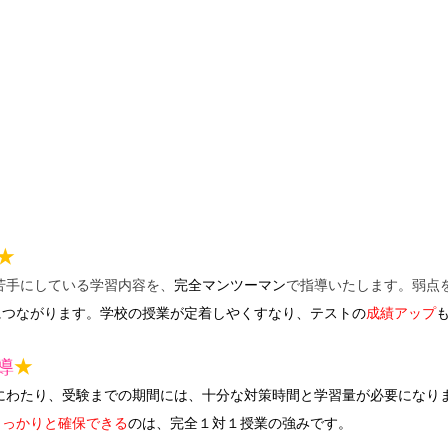
★
苦手にしている学習内容を、
完全マンツーマン
で指導いたします。弱点
につながります。
学校の授業が定着しやくすなり、テストの
成績アップ
導
★
にわたり、受験までの期間には、十分な対策時間と学習量が必要になり
しっかりと確保できる
のは、完全１対１授業の強みです。