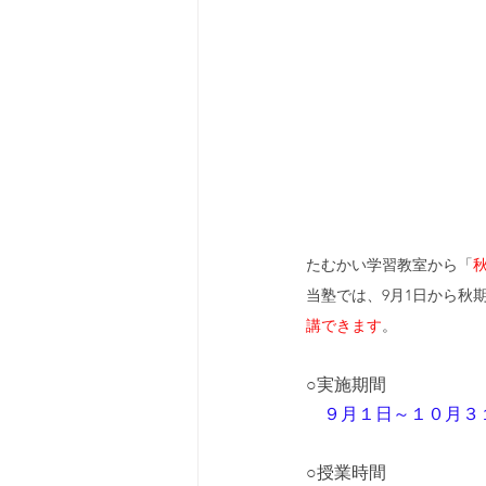
たむかい学習教室から「
当塾では、9月1日から秋
講できます
。
○実施期間
９月１日～１０月３
○授業時間