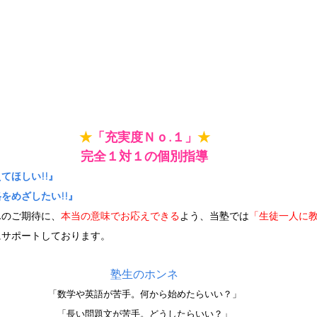
★
「充実度Ｎｏ.１」
★
完全１対１の個別指導
てほしい!!』
をめざしたい!!』
んのご期待に、
本当の意味でお応えできる
よう、当塾では
「生徒一人に
にサポートしております。
塾生のホンネ
「数学や英語が苦手。何から始めたらいい？」
「長い問題文が苦手。どうしたらいい？」