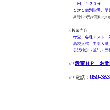
１回：１２０分
　１対１個別指導、学
期間中の受講回数に指
○授業内容
考査・各種テスト　
　高校入試、中学入試
　英語検定（筆記・面
👉
教室ＨＰ　お問
050-363
👉電話：