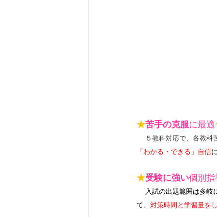
★
苦手の克服
に最適
５教科対応で、各教科
「わかる・できる」自信
★
受験に強い
個別指
入試の出題範囲は多岐
て、
対策時間と学習量を