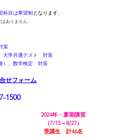
習科目は希望制
となります
。
定はありません。
対策
、大学共通テスト　対策
接）、数学検定　対策
合せフォーム
7-1500
2024年・夏期講習
（7/15～8/27）
受講生　計46名