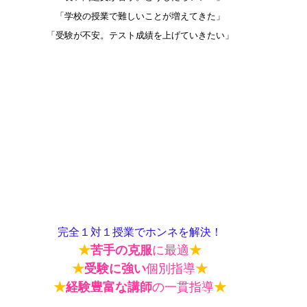
「学校の授業で難しいことが増えてきた」
「受験が不安。テスト成績を上げていきたい」
完全１対１授業でホンネを解決！
★
苦手の克服
に最適
★
★
受験に強い
個別指導
★
★
経験豊富な講師
の一貫指導
★