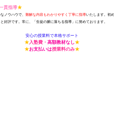
一貫指導
★
かなノウハウで、
難解な内容もわかりやすく丁寧に指導
いたします。初
」と好評です。常に、「
生徒の腑に落ちる指導
」に努めております。
安心の授業料で本格サポート
★
入塾費・
高額教材なし
★
★
お支払いは
授業料のみ
★