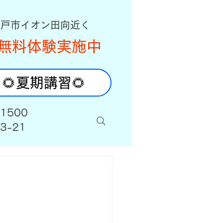
八戸市イオン田向近く
無料体験実施中
🌻夏期講習🌻
-1500
3-21