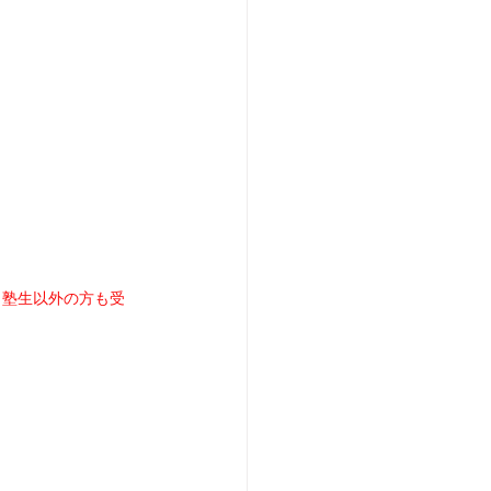
、
塾生以外の方も受