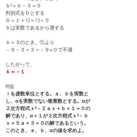
ｂ²＋ｂ－３＝０
判別式をＤとする
Ｄ＝１＋12＝13＞０
ｂは実数であるから適する
ｂ＝３のとき、①より
－９－３＋３＝－９≠０で不適
したがって、
ｋ＝－１
問題
ｉを虚数単位とする。ａ、ｂを実数と
し、αを実数でない複素数とする。αが
２次方程式ｘ²－２ａｘ＋ｂ＋１＝０の
解であり、α＋１が２次方程式ｘ²－ｂ
ｘ＋５ａ＋３＝０の解であるという。
このとき、ａ、ｂ、αの値を求めよ。