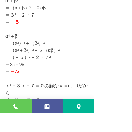
α²＋β²
＝（α＋β）²－２αβ
＝３²－２・７
＝
－５
α⁴＋β⁴
＝（α²）²＋（β²）²
＝（α²＋β²）²－２（αβ）²
＝（－５）²－２・７²
＝25－98
＝
－73
ｘ²－３ｘ＋７＝０の解がｘ＝α、βだか
ら
α²－３α＋７＝０
α²＝３α－７
β²－３β＋７＝０
β²＝３β－７
（α²＋３α＋７）（β²－β＋７）に代入