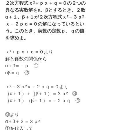
２次方程式ｘ²＋ｐｘ＋ｑ＝０の２つの
異なる実数解をα、βとするとき、２数
α＋１、β＋１が２次方程式ｘ²－３ｐ²
ｘ－２ｐｑ＝０の解になっているとい
う。このとき、実数の定数ｐ、ｑの値
を求めよ。
ｘ²＋ｐｘ＋ｑ＝０より
解と係数の関係から
α＋β＝－ｐ　①
αβ＝ｑ　②
ｘ²－３ｐ²ｘ－２ｐｑ＝０より
（α＋１）＋（β＋１）＝３ｐ²　③
（α＋１）（β＋１）＝－２ｐｑ　④
③より
α＋β＋２＝３ｐ²
①を代入して