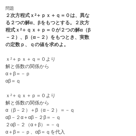
問題
２次方程式ｘ²＋ｐｘ＋ｑ＝０は、異な
る２つの解α、βをもつとする。２次方
程式ｘ²＋ｑｘ＋ｐ＝０が２つの解α（β
－２）、β（α－２）をもつとき、実数
の定数ｐ、ｑの値を求めよ。
ｘ²＋ｐｘ＋ｑ＝０より
解と係数の関係から
α＋β＝－ｐ
αβ＝ｑ
ｘ²＋ｑｘ＋ｐ＝０より
解と係数の関係から
α（β－２）＋β（α－２）＝－ｑ
αβ－２α＋αβ－２β＝－ｑ
２αβ－２（α＋β）＝－ｑ
α＋β＝－ｐ、αβ＝ｑを代入