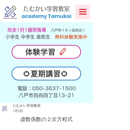
​
たむかい学習教室
academy Tamukai
​完全1対1個別指導
八戸市イオン田向近く
小学生 中学生 高校生
無料体験実施中
体験学習
🌻夏期講習🌻
​電話：050-3637-1500
​八戸市田向四丁目13-21
たむかい学習教室
7月5日
虚数係数の２次方程式