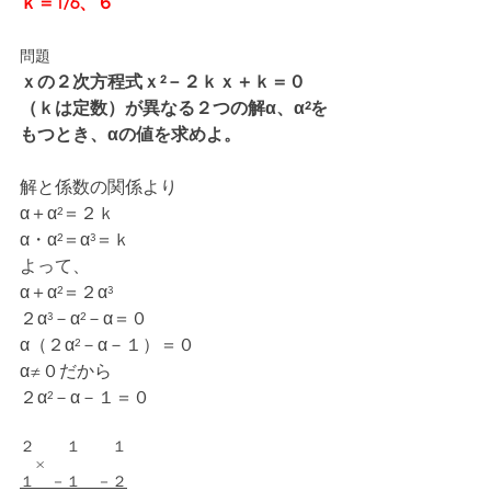
ｋ＝1/6、６
問題
ｘの２次方程式ｘ²－２ｋｘ＋ｋ＝０
（ｋは定数）が異なる２つの解α、α²を
もつとき、αの値を求めよ。
解と係数の関係より
α＋α²＝２ｋ
α・α²＝α³＝ｋ
よって、
α＋α²＝２α³
２α³－α²－α＝０
α（２α²－α－１）＝０
α≠０だから
２α²－α－１＝０
２　　１　　１
　×
１　－１　－２