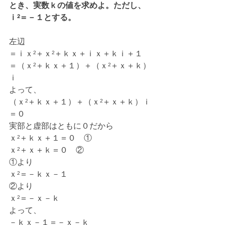
とき、実数ｋの値を求めよ。ただし、
ｉ²＝－１とする。
左辺
＝ｉｘ²＋ｘ²＋ｋｘ＋ｉｘ＋ｋｉ＋１
＝（ｘ²＋ｋｘ＋１）＋（ｘ²＋ｘ＋ｋ）
ｉ
よって、
（ｘ²＋ｋｘ＋１）＋（ｘ²＋ｘ＋ｋ）ｉ
＝０
実部と虚部はともに０だから
ｘ²＋ｋｘ＋１＝０　①
ｘ²＋ｘ＋ｋ＝０　②
①より
ｘ²＝－ｋｘ－１
②より
ｘ²＝－ｘ－ｋ
よって、
－ｋｘ－１＝－ｘ－ｋ