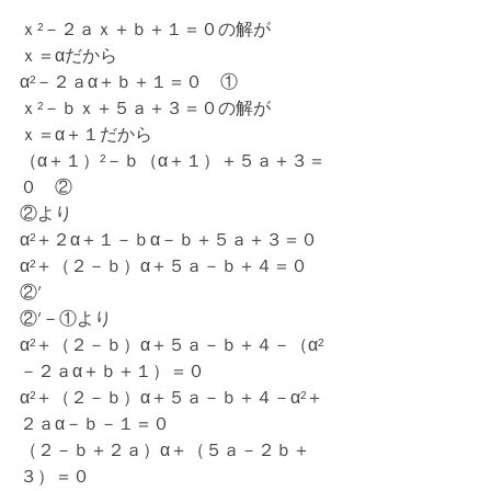
ｘ²－２ａｘ＋ｂ＋１＝０の解が
ｘ＝αだから
α²－２ａα＋ｂ＋１＝０　①
ｘ²－ｂｘ＋５ａ＋３＝０の解が
ｘ＝α＋１だから
（α＋１）²－ｂ（α＋１）＋５ａ＋３＝
０　②
②より
α²＋２α＋１－ｂα－ｂ＋５ａ＋３＝０
α²＋（２－ｂ）α＋５ａ－ｂ＋４＝０　
②’
②’－①より
α²＋（２－ｂ）α＋５ａ－ｂ＋４－（α²
－２ａα＋ｂ＋１）＝０
α²＋（２－ｂ）α＋５ａ－ｂ＋４－α²＋
２ａα－ｂ－１＝０
（２－ｂ＋２ａ）α＋（５ａ－２ｂ＋
３）＝０