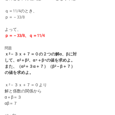
ｑ＝11/4のとき、
ｐ＝－33/8
よって、
ｐ＝－33/8、ｑ＝11/4
問題
ｘ²－３ｘ＋７＝０の２つの解α、βに対
して、α²＋β²、α⁴＋β⁴の値を求めよ。
また、（α²＋３α＋７）（β²－β＋７）
の値を求めよ。
ｘ²－３ｘ＋７＝０より
解と係数の関係から
α＋β＝３
αβ＝７