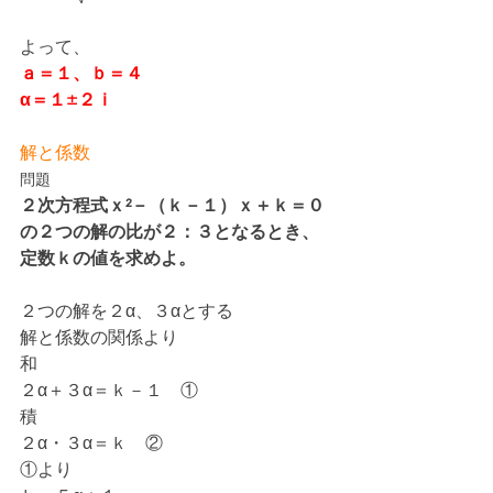
よって、
ａ＝１、ｂ＝４
α＝１±２ｉ
解と係数
問題
２次方程式ｘ²－（ｋ－１）ｘ＋ｋ＝０
の２つの解の比が２：３となるとき、
定数ｋの値を求めよ。
２つの解を２α、３αとする
解と係数の関係より
和
２α＋３α＝ｋ－１　①
積
２α・３α＝ｋ　②
①より