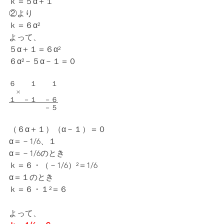
ｋ＝５α＋１
②より
ｋ＝６α²
よって、
５α＋１＝６α²
６α²－５α－１＝０
６　　１　　１
　×
１　－１　－６
　　　　　－５
（６α＋１）（α－１）＝０
α＝－1/6、１
α＝－1/6のとき
ｋ＝６・（－1/6）²＝1/6
α＝１のとき
ｋ＝６・１²＝６
よって、