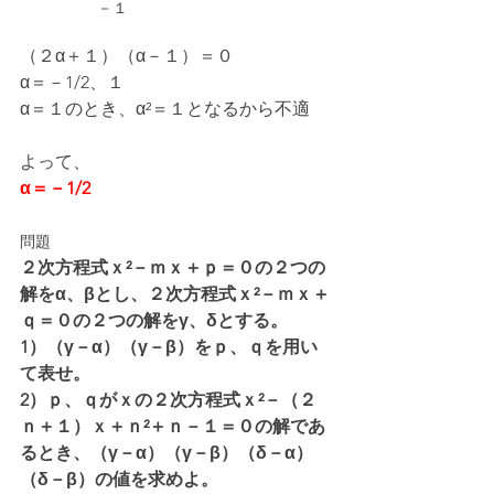
　　　　　－１
（２α＋１）（α－１）＝０
α＝－1/2、１
α＝１のとき、α²＝１となるから不適
よって、
α＝－1/2
問題
２次方程式ｘ²－ｍｘ＋ｐ＝０の２つの
解をα、βとし、２次方程式ｘ²－ｍｘ＋
ｑ＝０の２つの解をγ、δとする。
1）（γ－α）（γ－β）をｐ、ｑを用い
て表せ。
2）ｐ、ｑがｘの２次方程式ｘ²－（２
ｎ＋１）ｘ＋ｎ²＋ｎ－１＝０の解であ
るとき、（γ－α）（γ－β）（δ－α）
（δ－β）の値を求めよ。