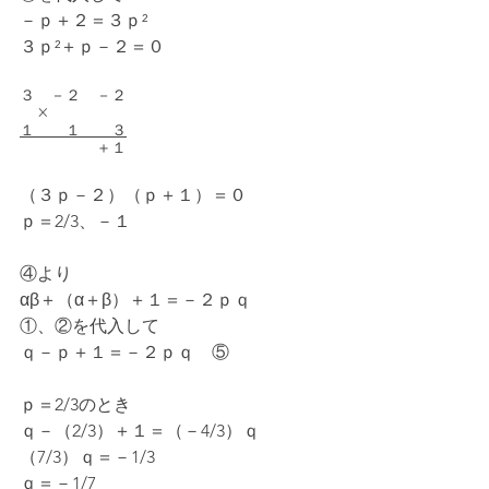
－ｐ＋２＝３ｐ²
３ｐ²＋ｐ－２＝０
３　－２　－２
　×
１　　１　　３
　　　　　＋１
（３ｐ－２）（ｐ＋１）＝０
ｐ＝2/3、－１
④より
αβ＋（α＋β）＋１＝－２ｐｑ
①、②を代入して
ｑ－ｐ＋１＝－２ｐｑ　⑤
ｐ＝2/3のとき
ｑ－（2/3）＋１＝（－4/3）ｑ
（7/3）ｑ＝－1/3
ｑ＝－1/7