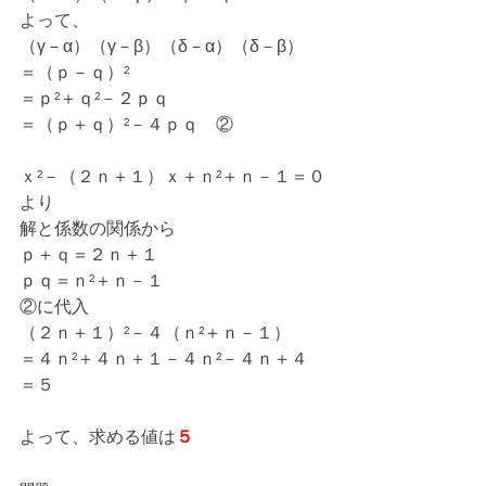
よって、
（γ－α）（γ－β）（δ－α）（δ－β）
＝（ｐ－ｑ）²
＝ｐ²＋ｑ²－２ｐｑ
＝（ｐ＋ｑ）²－４ｐｑ　②
ｘ²－（２ｎ＋１）ｘ＋ｎ²＋ｎ－１＝０
より
解と係数の関係から
ｐ＋ｑ＝２ｎ＋１
ｐｑ＝ｎ²＋ｎ－１
②に代入
（２ｎ＋１）²－４（ｎ²＋ｎ－１）
＝４ｎ²＋４ｎ＋１－４ｎ²－４ｎ＋４
＝５
よって、求める値は
５