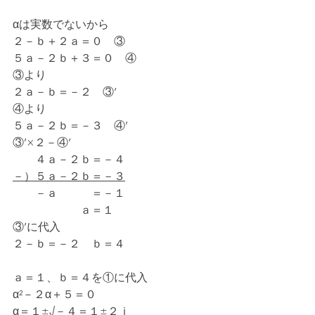
αは実数でないから
２－ｂ＋２ａ＝０　③
５ａ－２ｂ＋３＝０　④
③より
２ａ－ｂ＝－２　③’
④より
５ａ－２ｂ＝－３　④’
③’×２－④’
　　４ａ－２ｂ＝－４
－）５ａ－２ｂ＝－３
　　－ａ　　　＝－１
　　　　　　ａ＝１
③’に代入
２－ｂ＝－２　ｂ＝４
ａ＝１、ｂ＝４を①に代入
α²－２α＋５＝０
α＝１±√－４＝１±２ｉ