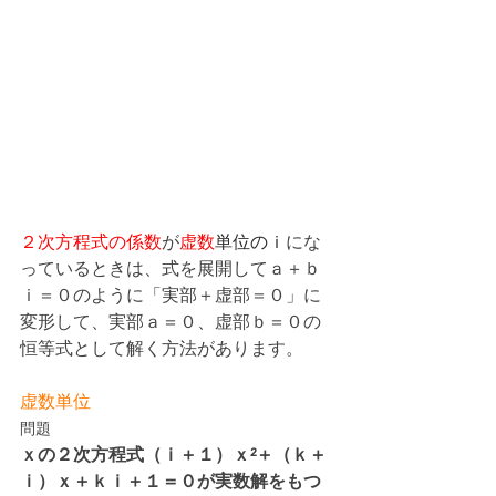
２次方程式の係数
が
虚数
単位のｉ
にな
っているときは、式を展開してａ＋ｂ
ｉ＝０のように「実部＋虚部＝０」に
変形して、実部ａ＝０、虚部ｂ＝０の
恒等式として解く方法があります。
虚数単位
問題
ｘの２次方程式（ｉ＋１）ｘ²＋（ｋ＋
ｉ）ｘ＋ｋｉ＋１＝０が実数解をもつ