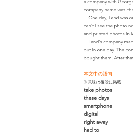
a company with George 
company name was cha
　One day, Land was on 
can't I see the photo n
and printed photos in 
　Land's company made 6
out in one day. The co
bought them. After that
本文中の語句
※意味は後段に掲載
take photos
these days
smartphone
digital
right away
had to