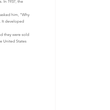
 In 1937, the 
 asked him, "Why 
. It developed 
d they were sold 
e United States 