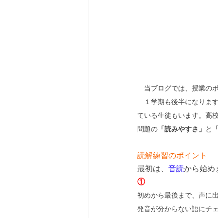
　当ブログでは、授業の
　１学期も後半になりま
ている生徒もいます。高
問題の
「読みやすさ」
と
読解練習のポイント
最初は、
音読
から始め
①
初めから最後まで、声に
発音が分からない語にチ