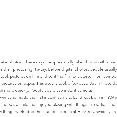
take photos. These days, people usually take photos with smart
e their photos right away. Before digital photos, people usually
y took pictures on film and sent the film to a store. Then, som
 pictures on paper. This usually took a few days. But in those d
ch more quickly. People could use instant cameras.
in Land made the first instant camera. Land was born in 1909 i
 he was a child, he enjoyed playing with things like radios and 
 things worked, so he studied science at Harvard University. In 