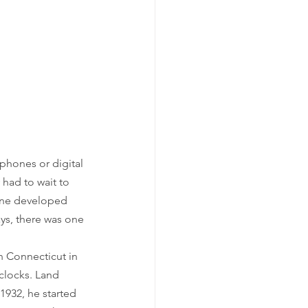
phones or digital 
 had to wait to 
eone developed 
ays, there was one 
n Connecticut in 
clocks. Land 
1932, he started 