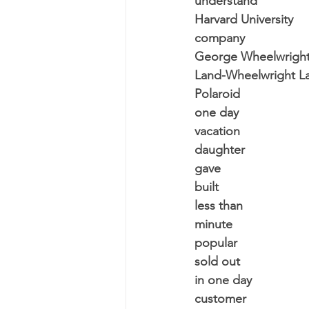
understand
Harvard University
company
George Wheelwrigh
Land-Wheelwright La
Polaroid
one day
vacation
daughter
gave
built
less than
minute
popular
sold out
in one day
customer