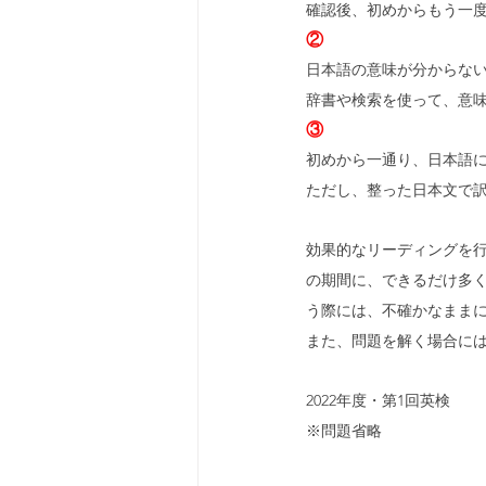
確認後、初めからもう一
②
日本語の意味が分からな
辞書や検索を使って、意
③
初めから一通り、日本語
ただし、整った日本文で
効果的なリーディングを
の期間に、できるだけ多
う際には、不確かなまま
また、問題を解く場合に
2022年度・第1回英検
※問題省略