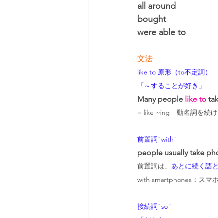
all around
bought
were able to
文法
like to 原形（to不定詞）
「～することが好き」
Many people 
like to
 ta
= like ~ing　動名詞
前置詞"with"
people usually take ph
前置詞は、
あとに続く語
with smartphones：スマ
接続詞"so"