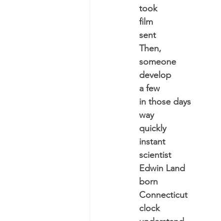
took
film
sent
Then,
someone
develop
a few
in those days
way
quickly
instant
scientist
Edwin Land
born
Connecticut
clock