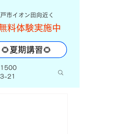
八戸市イオン田向近く
無料体験実施中
🌻夏期講習🌻
-1500
3-21