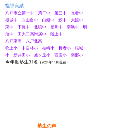
指導実績
八戸市立第一中　第二中　第三中　長者中　
根城中　白山台中　白銀中　鮫中　大館中　
東中　下長中　北稜中　是川中　南浜中　明
治中　工大二高附属中　階上中
八戸東高　八戸北高
吹上小　中居林小　柏崎小　長者小　根城
小　新井田小　旭ヶ丘小　西園小　南郷小
今年度塾生31名
（2024年11月現在）
塾生の声