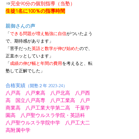
⇒
完全90分の個別指導（当塾）
生徒1名に100％の指導時間
親御さんの声
「
できる問題が増え勉強に自信
がついたよう
で、期待感があります」
「苦手だった
英語と数学が伸び始めた
ので、
正直ホッとしています」
「
成績の伸び幅と年間の費用
を考えると、転
塾して正解でした」
合格実績
（開塾２年 2023-24）
八戸高　八戸東高　八戸北高　八戸西
高　国立八戸高専　八戸工業高　八戸
商業高　八戸工業大学第二高　千葉学
園高　八戸聖ウルスラ学院・英語科
八戸聖ウルスラ学院中学　八戸工大二
高附属中学