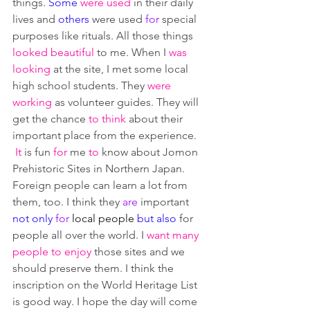
things. 
Some
were used
 in their daily 
lives and 
others
 were used 
for
 special 
purposes like rituals. All those things 
looked beautiful
 to me. When I 
was 
looking
 at the site, I met some local 
high school students. They 
were 
working
 as volunteer guides. They will 
get the chance 
to think
 about their 
important place from the experience.
It
 is fun 
for
 me 
to
 know about Jomon 
Prehistoric Sites in Northern Japan. 
Foreign people can learn a lot from 
them, too. I think they 
are
 important 
not only
for
 local people 
but also
 for 
people all over the world. I 
want many 
people to enjoy
 those sites and we 
should preserve them. I think the 
inscription on the World Heritage List 
is good way. I hope the day will come 