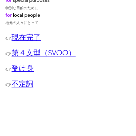
for
 special purposes
特別な目的のために
for
 local people
地元の人々にとって
現在完了
👉
第４文型（SVOO）
👉
受け身
👉
不定詞
👉