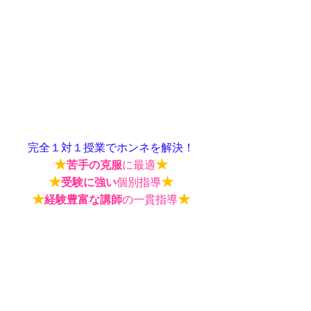
完全１対１授業でホンネを解決！
★
★
苦手の克服
に最適
★
★
受験に強い
個別指導
★
★
経験豊富な講師
の一貫指導