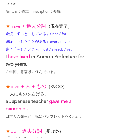
soon.
※ritual：儀式　inscription：登録
★
have + 過去分詞
（現在完了）
継続「ずっと～している」since / for
経験「～したことがある」ever / never
完了「～したところ」just / already / yet
I 
have lived
 in Aomori Prefecture for 
two years.
２年間、青森県に住んでいる。
★
give + 人 + もの
（SVOO）
「人にものをあげる」
a Japanese teacher 
gave me a 
pamphlet.
日本人の先生が、私にパンフレットをくれた。
★
be + 過去分詞
（受け身）