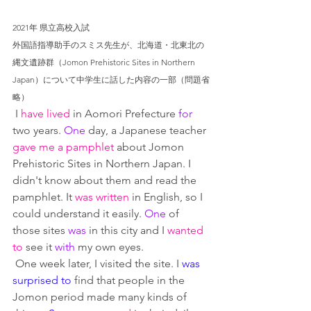
2021年 県立高校入試
外国語指導助手のスミス先生が、北海道・北東北の
縄文遺跡群（Jomon Prehistoric Sites in Northern 
Japan）について中学生に話した内容の一部（問題省
略）
 I 
have lived
 in Aomori Prefecture 
for
two years. 
One
 day, a Japanese teacher 
gave me a pamphlet
 about Jomon 
Prehistoric Sites in Northern Japan. I 
didn't know about them and read the 
pamphlet. It 
was written
 in English, so I 
could understand it easily. 
One
 of 
those sites 
was
 in this city and I 
wanted 
to
 see it 
with
 my own eyes.
 One week later, I visited the site. I 
was 
surprised to
 find that people in the 
Jomon period made many kinds of 