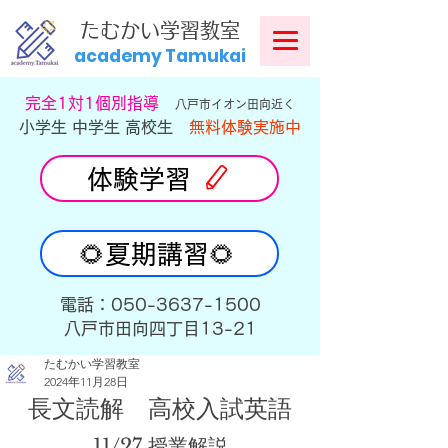
​
たむかい学習教室
academy Tamukai
​完全1対1個別指導
八戸市イオン田向近く
小学生 中学生 高校生
無料体験実施中
体験学習
🌻夏期講習🌻
​電話：050-3637-1500
​八戸市田向四丁目13-21
たむかい学習教室
2024年11月28日
長文読解　高校入試英語
11/27 授業解説