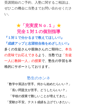
受講開始のご予約、入塾に関するご相談は、
ぜひこの機会に当塾までお問い合わせくださ
い。
★
「充実度Ｎｏ.１」
★
完全１対１の個別指導
『１対１で分かるまで教えてほしい!!』
『成績アップと志望校合格をめざしたい!!』
多くの生徒さんや親御さんのご期待に、
本当
の意味でお応えできる
よう、当塾では
「生徒
一人に教師一人」の授業
で、塾生の学習を本
格的にサポートしております。
塾生のホンネ
「数学や英語が苦手。何から始めたらいい？」
「長い問題文が苦手。どうしたらいい？」
「学校の授業で難しいことが増えてきた」
「受験が不安。テスト成績を上げていきたい」