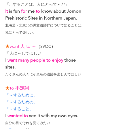
「...することは、人にとって～だ」
It
 is fun 
for
 me 
to
 know about Jomon 
Prehistoric Sites in Northern Japan.
北海道・北東北の縄文遺跡群について知ることは、
私にとって楽しい。
★
want 人 to ～
（SVOC）
「人に～してほしい」
I 
want many people to enjoy
 those 
sites.
たくさんの人々にそれらの遺跡を楽しんでほしい
★
to 不定詞
「～するために」
「～するための」
「～すること」
I 
wanted to
 see it with my own eyes.
自分の目でそれを見てみたい