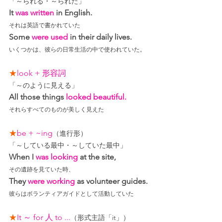
「～られる・～られた」
It 
was written
 in English.
それは英語で書かれていた
Some 
were used
 in their daily lives.
いくつかは、彼らの日常生活の中で使われていた。
★
look + 形容詞
「～のように見える」
All those things 
looked beautiful.
それらすべてのものが美しく見えた
★
be + ~ing
（進行形）
「～している最中・～していた最中」
When I 
was looking
 at the site,
その遺跡を見ていた時、
They 
were working
 as volunteer guides.
彼らはボランティアガイドとして活動していた
★
It ～ for 人 to ...
（形式主語「it」）