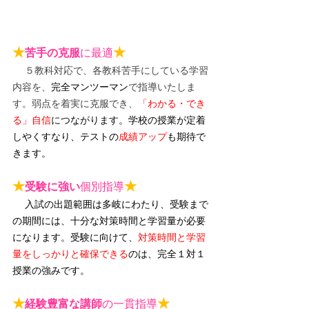
★
★
苦手の克服
に最適
５教科対応で、各教科苦手にしている学習
内容を、
完全マンツーマン
で指導いたしま
す。弱点を着実に克服でき、
「わかる・でき
る」自信
につながります。
学校の授業が定着
しやくすなり、テストの
成績アップ
も期待で
きます。
★
★
受験に強い
個別指導
入試の出題範囲は多岐にわたり、受験まで
の期間には、十分な対策時間と学習量が必要
になります。受験に向けて、
対策時間と学習
量をしっかりと確保できる
のは、完全１対１
授業の強みです。
★
★
経験豊富な講師
の一貫指導