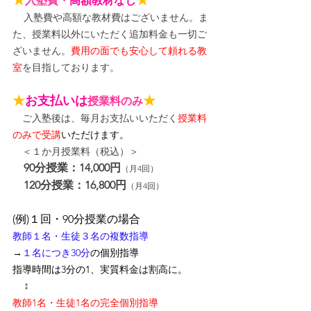
★
★
入塾費・
高額教材なし
入塾費や高額な教材費はございません。ま
た、授業料以外にいただく追加料金も一切ご
ざいません。
費用の面でも安心して頼れる教
室
を目指しております。
★
お支払いは
★
授業料のみ
　ご入塾後は、毎月お支払いいただく
授業料
のみで受講
いただけます。
＜１か月授業料（税込）＞
90分授業：14,000円
（月4回）
120分授業：16,800円
（月4回）
(例)１回・90分授業の場合
教師１名・生徒３名の複数指導
→
１名につき30分
の個別指導
指導時間は3分の1、
実質料金は割高に
。
↕
教師1名・生徒1名の完全個別指導