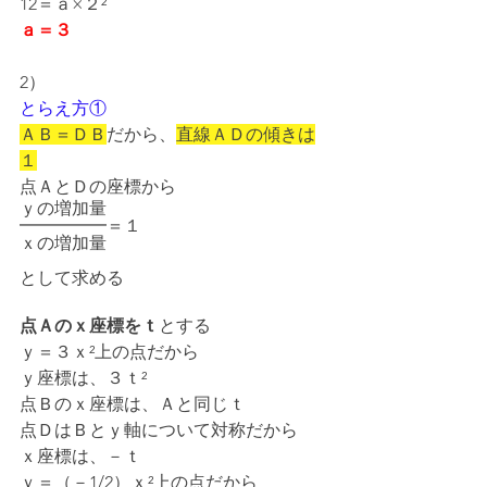
12＝ａ×２²
ａ＝３
2）
とらえ方①
ＡＢ＝ＤＢ
だから、
直線ＡＤの傾きは
１
点ＡとＤの座標から
ｙの増加量
━━━━━＝１
ｘの増加量
として求める
点Ａのｘ座標をｔ
とする
ｙ＝３ｘ²上の点だから
ｙ座標は、３ｔ²
点Ｂのｘ座標は、Ａと同じｔ
点ＤはＢとｙ軸について対称だから
ｘ座標は、－ｔ
ｙ＝（－1/2）ｘ²上の点だから