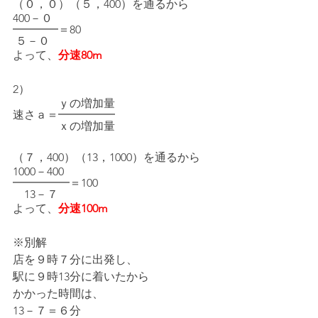
（０，０）（５，400）を通るから
400－０
━━━━＝80
 ５－０
よって、
分速80m
2）
　　　　ｙの増加量
速さａ＝━━━━━
　　　　ｘの増加量
（７，400）（13，1000）を通るから
1000－400
━━━━━＝100
    13－７
よって、
分速100m
※別解
店を９時７分に出発し、
駅に９時13分に着いたから
かかった時間は、
13－７＝６分