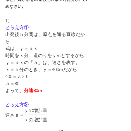
めなさい。
1）
とらえ方①
出発後５分間は、原点を通る直線だか
ら
式は、ｙ＝ａｘ
時間をｘ分、道のりをｙmとするから
ｙ＝ａｘの「ａ」は、速さを表す。
ｘ＝５分のとき、ｙ＝400mだから
400＝ａ×５
ａ＝80
よって、
分速80m
とらえ方②
　　　　ｙの増加量
速さａ＝━━━━━
　　　　ｘの増加量