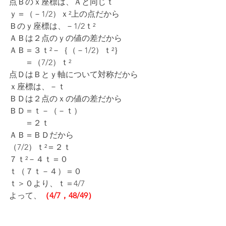
点Ｂのｘ座標は、Ａと同じｔ
ｙ＝（－1/2）ｘ²上の点だから
Ｂのｙ座標は、－1/2ｔ²
ＡＢは２点のｙの値の差だから
ＡＢ＝３ｔ²－｛（－1/2）ｔ²｝
　　＝（7/2）ｔ²
点ＤはＢとｙ軸について対称だから
ｘ座標は、－ｔ
ＢＤは２点のｘの値の差だから
ＢＤ＝ｔ－（－ｔ）
　　＝２ｔ
ＡＢ＝ＢＤだから
（7/2）ｔ²＝２ｔ
７ｔ²－４ｔ＝０
ｔ（７ｔ－４）＝０
ｔ＞０より、ｔ＝4/7
よって、
（4/7，48/49）