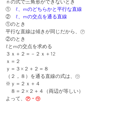
ｎの式で三角形ができないとき
①　
ℓ、mのどちらかと平行な直線
②　
ℓ、mの交点を通る直線
①のとき
平行な直線は傾きが同じだから、㋐
②のとき
ℓとmの交点を求める
３ｘ＋２＝－２ｘ＋12
ｘ＝２
ｙ＝３×２＋２＝８
（２，８）を通る直線の式は、㋒
※ｙ＝２ｘ＋４
　８＝２×２＋４（両辺が等しい）
よって、
㋐・㋒