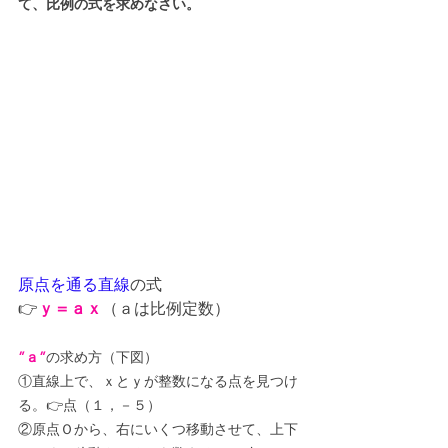
て、比例の式を求めなさい。
原点を通る直線
の式
👉
ｙ＝ａｘ
（ａは比例定数）
”ａ”
の求め方（下図）
①直線上で、ｘとｙが整数になる点を見つけ
る。👉点（１，－５）
②原点Ｏから、右にいくつ移動させて、上下