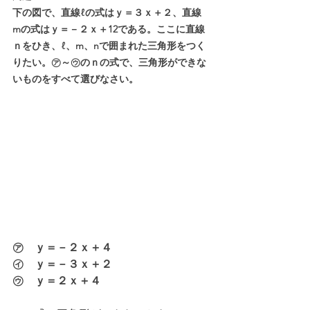
下の図で、直線ℓの式はｙ＝３ｘ＋２、直線
mの式はｙ＝－２ｘ＋12である。ここに直線
ｎをひき、ℓ、m、nで囲まれた三角形をつく
りたい。㋐～㋒のｎの式で、三角形ができな
いものをすべて選びなさい。
㋐　ｙ＝－２ｘ＋４
㋑　ｙ＝－３ｘ＋２
㋒　ｙ＝２ｘ＋４