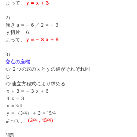
よって、
ｙ＝ｘ＋３
2）
傾きａ＝－６／２＝－３
ｙ切片　６
よって、
ｙ＝－３ｘ＋６
3）
交点の座標
👉２つの式のｘとｙの値がそれぞれ同
じ
👉連立方程式により求める
ｘ＋３＝－３ｘ＋６
４ｘ＝３
ｘ＝3/4
ｙ＝（3/4）＋３＝15/4
よって、
（3/4，15/4）
問題