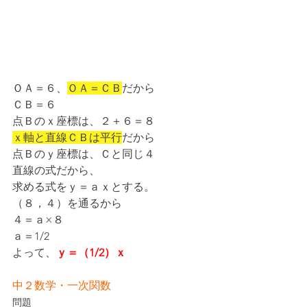
ＯＡ＝６、
ＯＡ＝ＣＢ
だから
ＣＢ＝６
点Ｂのｘ座標は、２＋６＝８
ｘ軸と直線ＣＢは平行
だから
点Ｂのｙ座標は、Ｃと同じ４
直線の式だから、
求める式をｙ＝ａｘとする。
（８，４）を通るから
４＝ａ×８
ａ＝1/2
よって、
ｙ＝（1/2）ｘ
中２数学・一次関数
問題