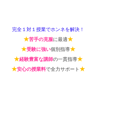
完全１対１授業でホンネを解決！
★
★
苦手の克服
に最適
★
★
受験に強い
個別指導
★
★
経験豊富な講師
の一貫指導
★
★
安心の授業料
で全力サポート