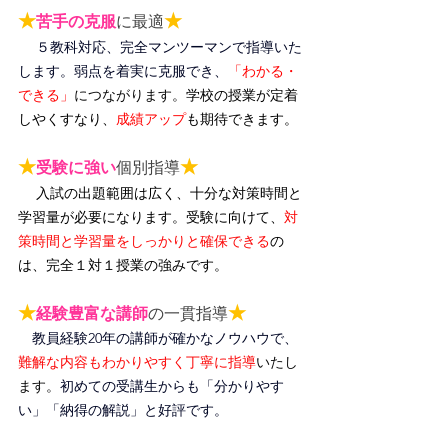
★
★
苦手の克服
に最適
５教科対応、完全マンツーマンで指導いた
します。弱点を着実に克服でき、
「わかる・
できる」
につながります。
学校の授業が定着
しやくすなり、
成績アップ
も期待できます。
★
★
受験に強い
個別指導
入試の出題範囲は広く、十分な対策時間と
学習量が必要になります。受験に向けて、
対
策時間と学習量をしっかりと確保できる
の
は、完全１対１授業の強みです。
★
★
経験豊富な講師
の一貫指導
教員経験20年の講師が確かなノウハウで、
難解な内容もわかりやすく丁寧に指導
いたし
ます。
初めての受講生からも「分かりやす
い」「納得の解説」と好評です。