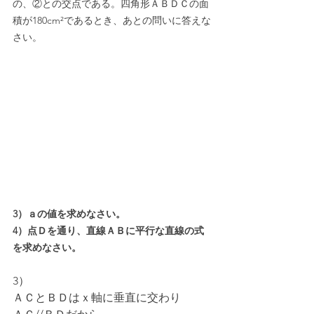
の、②との交点である。四角形ＡＢＤＣの面
積が180cm²であるとき、あとの問いに答えな
さい。
3）ａの値を求めなさい。
4）点Ｄを通り、直線ＡＢに平行な直線の式
を求めなさい。
3）
ＡＣとＢＤはｘ軸に垂直に交わり