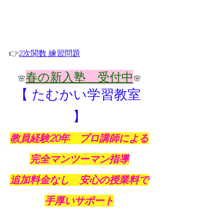
👉
2次関数 練習問題
春の新入塾　受付中
🌸
🌸
【 たむかい学習教室 
】
教員経験20年　プロ講師による
完全マンツーマン指導
追加料金なし　安心の授業料で
手厚いサポート