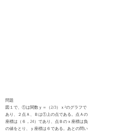
問題
図１で、①は関数ｙ＝（2/3）ｘ²のグラフで
あり、２点Ａ、Ｂは①上の点である。点Ａの
座標は（６，24）であり、点Ｂのｘ座標は負
の値をとり、ｙ座標は６である。あとの問い