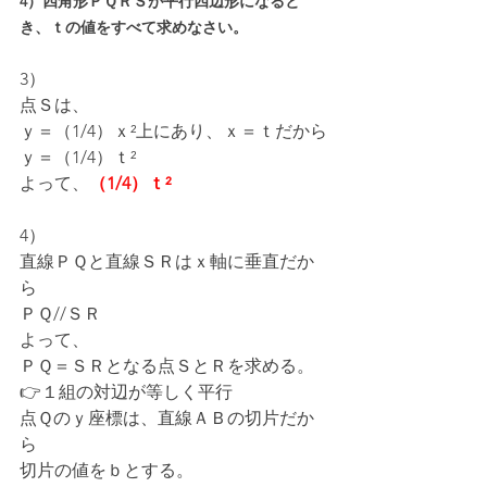
4）四角形ＰＱＲＳが平行四辺形になると
き、ｔの値をすべて求めなさい。
3）
点Ｓは、
ｙ＝（1/4）ｘ²上にあり、ｘ＝ｔだから
ｙ＝（1/4）ｔ²
よって、
（1/4）ｔ²
4）
直線ＰＱと直線ＳＲはｘ軸に垂直だか
ら
ＰＱ//ＳＲ
よって、
ＰＱ＝ＳＲとなる点ＳとＲを求める。
👉１組の対辺が等しく平行
点Ｑのｙ座標は、直線ＡＢの切片だか
ら
切片の値をｂとする。