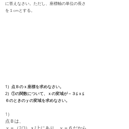
に答えなさい。ただし、座標軸の単位の長さ
を１cmとする。
1）点Ｂのｘ座標を求めなさい。
2）①の関数について、ｘの変域が－３≦ｘ≦
６のときのｙの変域を求めなさい。
1）
点Ｂは、
ｙ＝（2/3）ｘ²上にあり、ｙ＝６だから