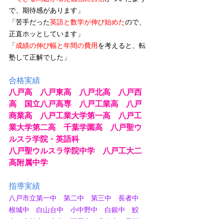
で、期待感があります」
「苦手だった
英語と数学が伸び始めた
ので、
正直ホッとしています」
「
成績の伸び幅と年間の費用
を考えると、転
塾して正解でした」
合格実績
八戸高　八戸東高　八戸北高　八戸西
高　国立八戸高専　八戸工業高　八戸
商業高　八戸工業大学第一高　八戸工
業大学第二高　千葉学園高　八戸聖ウ
ルスラ学院・英語科
八戸聖ウルスラ学院中学　八戸工大二
高附属中学
指導実績
八戸市立第一中　第二中　第三中　長者中　
根城中　白山台中　小中野中　白銀中　鮫