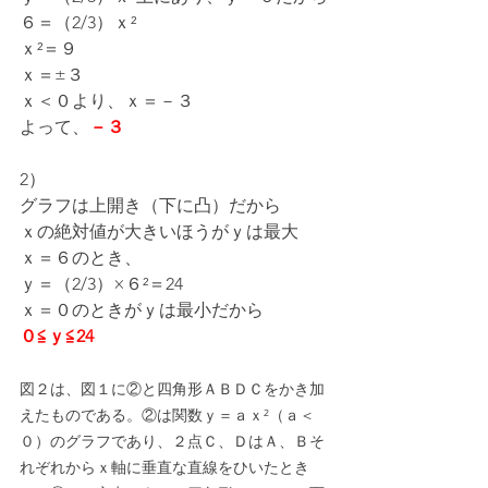
６＝（2/3）ｘ²
ｘ²＝９
ｘ＝±３
ｘ＜０より、ｘ＝－３
よって、
－３
2）
グラフは上開き（下に凸）だから
ｘの絶対値が大きいほうがｙは最大
ｘ＝６のとき、
ｙ＝（2/3）×６²＝24
ｘ＝０のときがｙは最小だから
０≦ｙ≦24
図２は、図１に②と四角形ＡＢＤＣをかき加
えたものである。②は関数ｙ＝ａｘ²（ａ＜
０）のグラフであり、２点Ｃ、ＤはＡ、Ｂそ
れぞれからｘ軸に垂直な直線をひいたとき