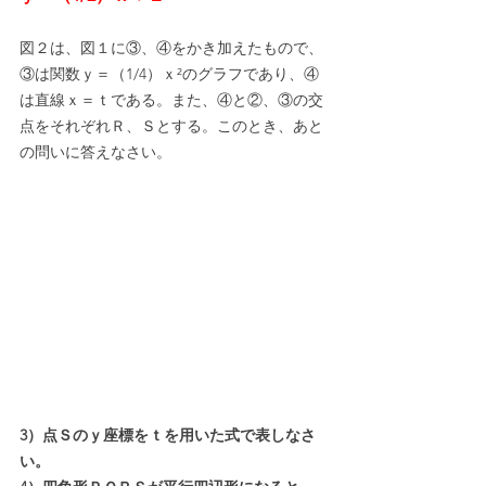
図２は、図１に③、④をかき加えたもので、
③は関数ｙ＝（1/4）ｘ²のグラフであり、④
は直線ｘ＝ｔである。また、④と②、③の交
点をそれぞれＲ、Ｓとする。このとき、あと
の問いに答えなさい。
3）点Ｓのｙ座標をｔを用いた式で表しなさ
い。