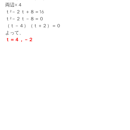
両辺×４
ｔ²－２ｔ＋８＝16
ｔ²－２ｔ－８＝０
（ｔ－４）（ｔ＋２）＝０
よって、
ｔ＝４，－２