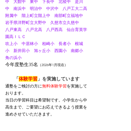
中　大館中　東中　下長中　北稜中　是川
中　南浜中　明治中　中沢中　八戸工大二高
附属中　階上町立階上中　南部町立福地中　
岩手県洋野町立大野中　久慈市立久慈中
八戸東高　八戸北高　八戸西高　仙台育英学
園高ＩＬＣ
吹上小　中居林小　柏崎小　長者小　根城
小　新井田小　旭ヶ丘小　西園小　南郷小　
角の浜小
今年度塾生35名
（2026年1月現在）
「
体験学習
」を実施しています
通塾をご検討の方に
無料体験学習
を実施して
おります。
当日の学習科目は希望制です。小学生から中
高生まで、ご要望にお応えできるよう授業を
進めさせていただきます。