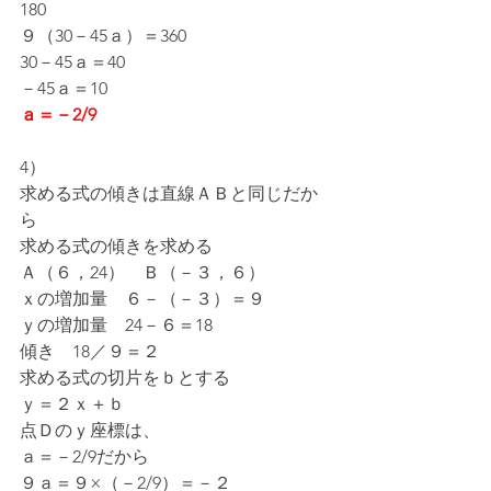
180
９（30－45ａ）＝360
30－45ａ＝40
－45ａ＝10
ａ＝－2/9
4）
求める式の傾きは直線ＡＢと同じだか
ら
求める式の傾きを求める
Ａ（６，24）　Ｂ（－３，６）
ｘの増加量　６－（－３）＝９
ｙの増加量　24－６＝18
傾き　18／９＝２
求める式の切片をｂとする
ｙ＝２ｘ＋ｂ
点Ｄのｙ座標は、
ａ＝－2/9だから
９ａ＝９×（－2/9）＝－２