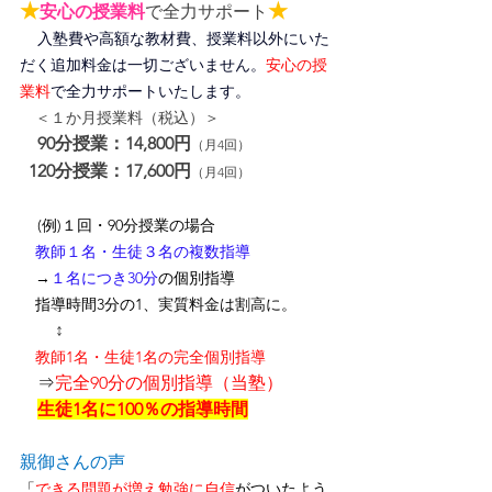
★
★
安心の授業料
で全力サポート
入塾費や高額な教材費、授業料以外にいた
だく追加料金は一切ございません。
安心の授
業料
で全力サポートいたします。
＜１か月授業料（税込）＞
90分授業：14,800円
（月4回）
120分授業：17,600円
（月4回）
(例)１回・90分授業の場合
　教師１名・生徒３名の複数指導
　→
１名につき30分
の個別指導
　指導時間3分の1、
実質料金は割高に
。
↕
　教師1名・生徒1名の完全個別指導
　⇒
完全90分の個別指導（当塾）
生徒1名に100％の指導時間
親御さんの声
「
できる問題が増え勉強に自信
がついたよう