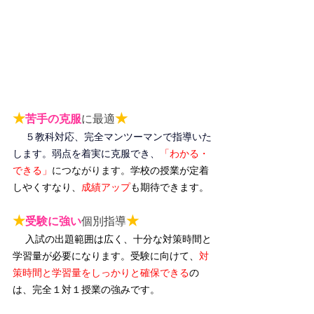
★
★
苦手の克服
に最適
５教科対応、完全マンツーマンで指導いた
します。弱点を着実に克服でき、
「わかる・
できる」
につながります。
学校の授業が定着
しやくすなり、
成績アップ
も期待できます。
★
★
受験に強い
個別指導
入試の出題範囲は広く、十分な対策時間と
学習量が必要になります。受験に向けて、
対
策時間と学習量をしっかりと確保できる
の
は、完全１対１授業の強みです。