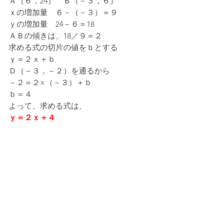
Ａ（６，24）　Ｂ（－３，６）
ｘの増加量　６－（－３）＝９
ｙの増加量　24－６＝18
ＡＢの傾きは、18／９＝２
求める式の切片の値をｂとする
ｙ＝２ｘ＋ｂ
Ｄ（－３，－２）を通るから
－２＝２×（－３）＋ｂ
ｂ＝４
よって、求める式は、
ｙ＝２ｘ＋４