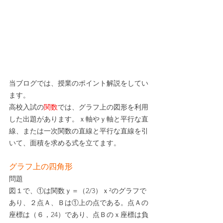
当ブログでは、授業のポイント解説をしてい
ます。
高校入試の
関数
では、グラフ上の図形を利用
した出題があります。ｘ軸やｙ軸と平行な直
線、または一次関数の直線と平行な直線を引
いて、面積を求める式を立てます。
グラフ上の四角形
問題
図１で、①は関数ｙ＝（2/3）ｘ²のグラフで
あり、２点Ａ、Ｂは①上の点である。点Ａの
座標は（６，24）であり、点Ｂのｘ座標は負