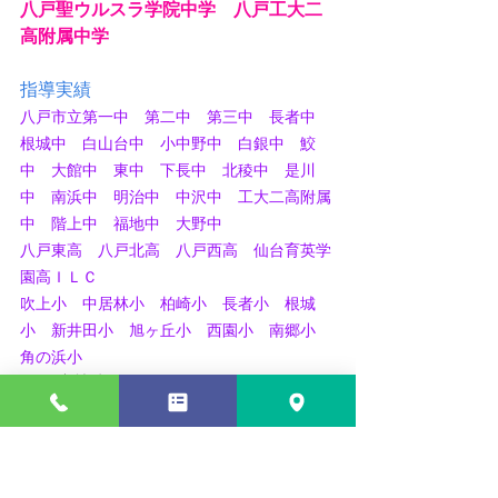
八戸聖ウルスラ学院中学　八戸工大二
高附属中学
指導実績
八戸市立第一中　第二中　第三中　長者中　
根城中　白山台中　小中野中　白銀中　鮫
中　大館中　東中　下長中　北稜中　是川
中　南浜中　明治中　中沢中　工大二高附属
中　階上中　福地中　大野中
八戸東高　八戸北高　八戸西高　仙台育英学
園高ＩＬＣ
吹上小　中居林小　柏崎小　長者小　根城
小　新井田小　旭ヶ丘小　西園小　南郷小　
角の浜小
今年度塾生35名
（2025年11月現在）
「
体験学習
」を実施しています
通塾をご検討の方に
無料体験学習
を実施して
おります。