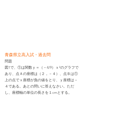
青森県立高入試・過去問
問題
図1で、①は関数ｙ＝（－4/9）ｘ²のグラフで
あり、点Ａの座標は（２，－４）、点Ｂは①
上の点でｘ座標が負の値をとり、ｙ座標は－
４である。あとの問いに答えなさい。ただ
し、座標軸の単位の長さを１cmとする。