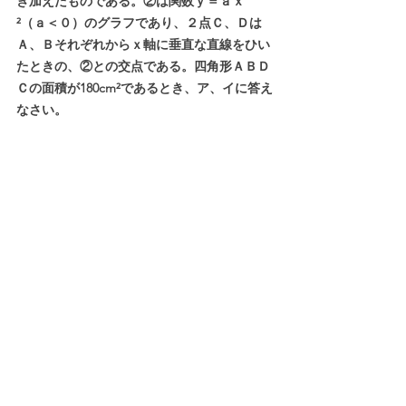
き加えたものである。②は関数ｙ＝ａｘ
²（ａ＜０）のグラフであり、２点Ｃ、Ｄは
Ａ、Ｂそれぞれからｘ軸に垂直な直線をひい
たときの、②との交点である。四角形ＡＢＤ
Ｃの面積が180cm²であるとき、ア、イに答え
なさい。