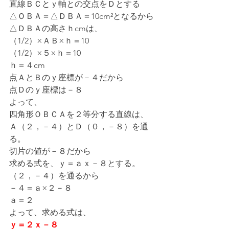
直線ＢＣとｙ軸との交点をＤとする
△ＯＢＡ＝△ＤＢＡ＝10cm²となるから
△ＤＢＡの高さｈcmは、
（1/2）×ＡＢ×ｈ＝10
（1/2）×５×ｈ＝10
ｈ＝４cm
点ＡとＢのｙ座標が－４だから
点Ｄのｙ座標は－８
よって、
四角形ＯＢＣＡを２等分する直線は、
Ａ（２，－４）とＤ（０，－８）を通
る。
切片の値が－８だから
求める式を、ｙ＝ａｘ－８とする。
（２，－４）を通るから
－４＝ａ×２－８
ａ＝２
よって、求める式は、
ｙ＝２ｘ－８