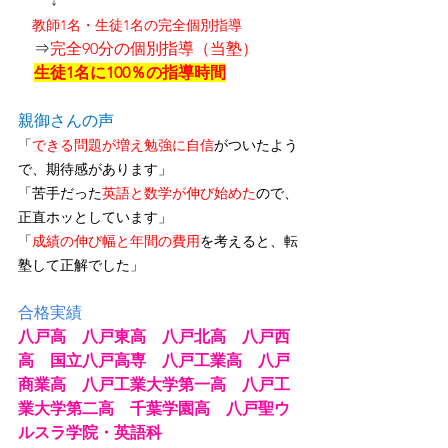
↕
　教師1名・生徒1名の完全個別指導
　⇒
完全90分の個別指導（当塾）
生徒1名に100％の指導時間
親御さんの声
「
できる問題が増え勉強に自信
がついたよう
で、期待感があります」
「苦手だった
英語と数学が伸び始めた
ので、
正直ホッとしています」
「
成績の伸び幅と年間の費用
を考えると、転
塾して正解でした」
合格実績
八戸高　八戸東高　八戸北高　八戸西
高　国立八戸高専　八戸工業高　八戸
商業高　八戸工業大学第一高　八戸工
業大学第二高　千葉学園高　八戸聖ウ
ルスラ学院・英語科