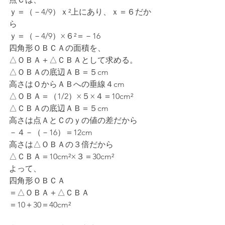
ｙ＝（－4/9）ｘ²上にあり、ｘ＝６だか
ら
ｙ＝（－4/9）×６²＝－16
四角形ＯＢＣＡの面積を、
△ＯＢＡ＋△ＣＢＡとして求める。
△ＯＢＡの底辺ＡＢ＝５cm
高さはＯからＡＢへの垂線４cm
△ＯＢＡ＝（1/2）×５×４＝10cm²
△ＣＢＡの底辺ＡＢ＝５cm
高さは点ＡとＣのｙの値の差だから
－４－（－16）＝12cm
高さは△ＯＢＡの３倍だから
△ＣＢＡ＝10cm²×３＝30cm²
よって、
四角形ＯＢＣＡ
＝△ＯＢＡ＋△ＣＢＡ
＝10＋30＝40cm²