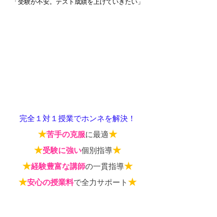
「受験が不安。テスト成績を上げていきたい」
完全１対１授業でホンネを解決！
★
★
苦手の克服
に最適
★
★
受験に強い
個別指導
★
★
経験豊富な講師
の一貫指導
★
★
安心の授業料
で全力サポート