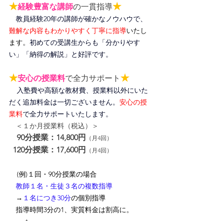
★
★
経験豊富な講師
の一貫指導
教員経験20年の講師が確かなノウハウで、
難解な内容もわかりやすく丁寧に指導
いたし
ます。
初めての受講生からも「分かりやす
い」「納得の解説」と好評です。
★
★
安心の授業料
で全力サポート
入塾費や高額な教材費、授業料以外にいた
だく追加料金は一切ございません。
安心の授
業料
で全力サポートいたします。
＜１か月授業料（税込）＞
90分授業：14,800円
（月4回）
120分授業：17,600円
（月4回）
(例)１回・90分授業の場合
　教師１名・生徒３名の複数指導
　→
１名につき30分
の個別指導
　指導時間3分の1、
実質料金は割高に
。