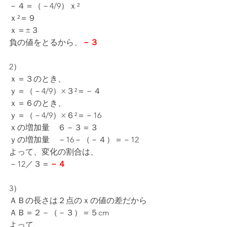
－４＝（－4/9）ｘ²
ｘ²＝９
ｘ＝±３
負の値をとるから、
－３
2）
ｘ＝３のとき、
ｙ＝（－4/9）×３²＝－４
ｘ＝６のとき、
ｙ＝（－4/9）×６²＝－16
ｘの増加量　６－３＝３
ｙの増加量　－16－（－４）＝－12
よって、変化の割合は、
－12／３＝
－４
3）
ＡＢの長さは２点のｘの値の差だから
ＡＢ＝２－（－３）＝５cm
よって、