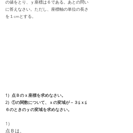
の値をとり、ｙ座標は６である。あとの問い
に答えなさい。ただし、座標軸の単位の長さ
を１cmとする。
1）点Ｂのｘ座標を求めなさい。
2）①の関数について、ｘの変域が－３≦ｘ≦
６のときのｙの変域を求めなさい。
1）
点Ｂは、