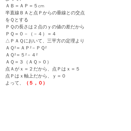
ＡＢ＝ＡＰ＝５cm
半直線ＢＡと点Ｐからの垂線との交点
をＱとする
ＰＱの長さは２点のｙの値の差だから
ＰＱ＝０－（－４）＝４
△ＰＡＱにおいて、三平方の定理より
ＡＱ²＝ＡＰ²－ＰＱ²
ＡＱ²＝５²－４²
ＡＱ＝３（ＡＱ＞０）
点Ａがｘ＝２だから、点Ｐはｘ＝５
点Ｐはｘ軸上だから、ｙ＝０
よって、
（５，０）