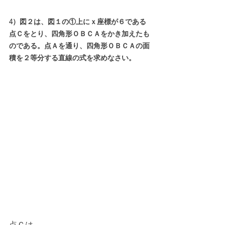
4）図２は、図１の①上にｘ座標が６である
点Ｃをとり、四角形ＯＢＣＡをかき加えたも
のである。点Ａを通り、四角形ＯＢＣＡの面
積を２等分する直線の式を求めなさい。
点Ｃは、