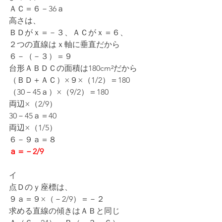
ＡＣ＝６－36ａ
高さは、
ＢＤがｘ＝－３、ＡＣがｘ＝６、
２つの直線はｘ軸に垂直だから
６－（－３）＝９
台形ＡＢＤＣの面積は180cm²だから
（ＢＤ＋ＡＣ）×９×（1/2）＝180
（30－45ａ）×（9/2）＝180
両辺×（2/9）
30－45ａ＝40
両辺×（1/5）
６－９ａ＝８
ａ＝－2/9
イ
点Ｄのｙ座標は、
９ａ＝９×（－2/9）＝－２
求める直線の傾きはＡＢと同じ