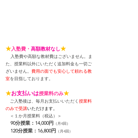
★
★
入塾費・
高額教材なし
入塾費や高額な教材費はございません。ま
た、授業料以外にいただく追加料金も一切ご
ざいません。
費用の面でも安心して頼れる教
室
を目指しております。
★
お支払いは
★
授業料のみ
　ご入塾後は、毎月お支払いいただく
授業料
のみで受講
いただけます。
＜１か月授業料（税込）＞
90分授業：14,000円
（月4回）
120分授業：16,800円
（月4回）