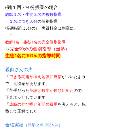
(例)１回・90分授業の場合
教師１名・生徒３名の複数指導
→
１名につき30分
の個別指導
指導時間は3分の1、
実質料金は割高に
。
↕
教師1名・生徒1名の完全個別指導
⇒
完全90分の個別指導（当塾）
生徒1名に100％の指導時間
親御さんの声
「
できる問題が増え勉強に自信
がついたよう
で、期待感があります」
「苦手だった
英語と数学が伸び始めた
ので、
正直ホッとしています」
「
成績の伸び幅と年間の費用
を考えると、転
塾して正解でした」
合格実績
（開塾２年 2023-24）