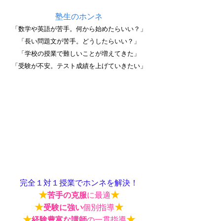
塾生のホンネ
「数学や英語が苦手。何から始めたらいい？」
「長い問題文が苦手。どうしたらいい？」
「学校の授業で難しいことが増えてきた」
「受験が不安。テスト成績を上げていきたい」
完全１対１授業でホンネを解決！
★
★
苦手の克服
に最適
★
★
受験に強い
個別指導
★
★
経験豊富な講師
の一貫指導