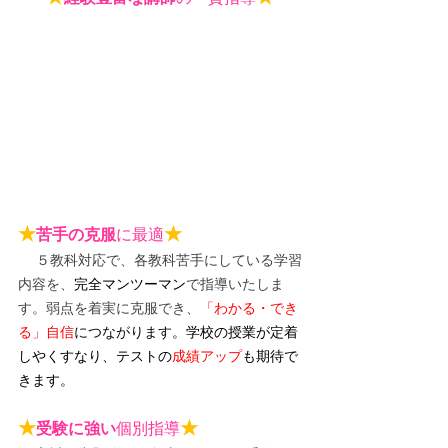
★
★
苦手の克服
に最適
５教科対応で、各教科苦手にしている学習
内容を、
完全マンツーマン
で指導いたしま
す。弱点を着実に克服でき、
「わかる・でき
る」自信
につながります。
学校の授業が定着
しやくすなり、テストの
成績アップ
も期待で
きます。
★
★
受験に強い
個別指導