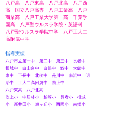
八戸高　八戸東高　八戸北高　八戸西
高　国立八戸高専　八戸工業高　八戸
商業高　八戸工業大学第二高　千葉学
園高　八戸聖ウルスラ学院・英語科
八戸聖ウルスラ学院中学　八戸工大二
高附属中学
指導実績
八戸市立第一中　第二中　第三中　長者中　
根城中　白山台中　白銀中　鮫中　大館中　
東中　下長中　北稜中　是川中　南浜中　明
治中　工大二高附属中　階上中
八戸東高　八戸北高
吹上小　中居林小　柏崎小　長者小　根城
小　新井田小　旭ヶ丘小　西園小　南郷小