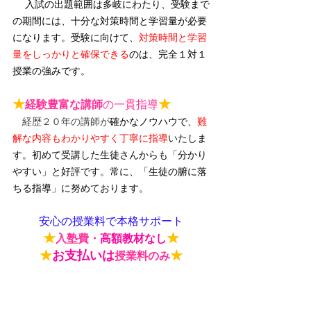
入試の出題範囲は多岐にわたり、受験まで
の期間には、十分な対策時間と学習量が必要
になります。受験に向けて、
対策時間と学習
量をしっかりと確保できる
のは、完全１対１
授業の強みです。
★
★
経験豊富な講師
の一貫指導
　経歴２０年の講師が
確かなノウハウで、
難
解な内容もわかりやすく丁寧に指導
いたしま
す。初めて受講した生徒さんからも「分かり
やすい」と好評です。常に、「
生徒の腑に落
ちる指導
」に努めております。
安心の授業料で本格サポート
★
★
入塾費・
高額教材なし
★
お支払いは
★
授業料のみ