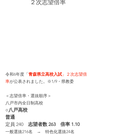
２次志望倍率
令和6年度「
青森県立高校入試
」２次志望倍
率
が公表されました。※1/9・県教委
＜志望倍率・選抜順序＞
八戸市内全日制高校
○八戸高校
普通
定員 240
　志望者数 263　倍率 1.10
一般選抜216名　→　特色化選抜24名