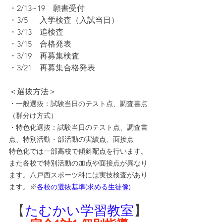
・2/13~19　願書受付
・3/5　  入学検査（入試当日）
・3/13　追検査
・3/15　合格発表
・3/19　再募集検査
・3/21　再募集合格発表
＜選抜方法＞
・一般選抜：試験当日のテスト点、調査書点
（群分け方式）
・特色化選抜：試験当日のテスト点、調査書
点、特別活動・部活動の実績点、面接点
特色化では一部高校で傾斜配点を行います。
また各校で特別活動の加点や面接点が異なり
ます。八戸西スポーツ科には実技検査があり
ます。※
各校の選抜基準(求める生徒像)
【
たむかい学習教室
】