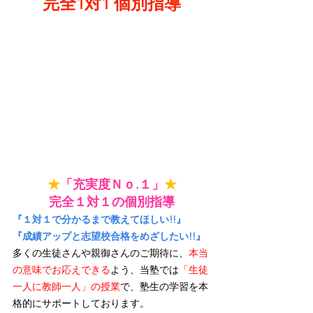
完全1対1 個別指導
★
「充実度Ｎｏ.１」
★
完全１対１の個別指導
『１対１で分かるまで教えてほしい!!』
『成績アップと志望校合格をめざしたい!!』
多くの生徒さんや親御さんのご期待に、
本当
の意味でお応えできる
よう、当塾では
「生徒
一人に教師一人」の授業
で、塾生の学習を本
格的にサポートしております。