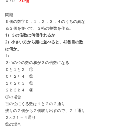
＝312　
312個
問題
５個の数字０，１，２，３，４のうちの異な
る３個を並べて、３桁の整数を作る。
1）３の倍数は何個作れるか
2）小さい方から順に並べると、42番目の数
は何か。
1）
３つの位の数の和が３の倍数になる
０と１と２　①
０と２と４　②
１と２と３　③
２と３と４　④
①の場合
百の位にくる数は１と２の２通り
残りの２個から２個取り出すので、２！通り
２×２！＝４通り
②の場合