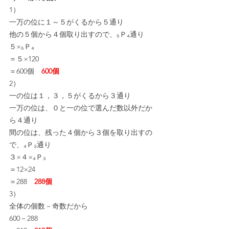
1）
一万の位に１～５がくるから５通り
他の５個から４個取り出すので、₅Ｐ₄通り
５×₅Ｐ₄
＝５×120
＝600個　
600個
2）
一の位は１，３，５がくるから３通り
一万の位は、０と一の位で選んだ数以外だか
ら４通り
間の位は、残った４個から３個を取り出すの
で、₄Ｐ₃通り
３×４×₄Ｐ₃
＝12×24
＝288　
288個
3）
全体の個数－奇数だから
600－288