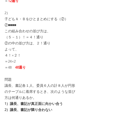
＝
12通り
2）
子どもＡ・Ｂをひとまとめにする（②）
②■■■■
この組み合わせの並び方は、
（５－１）！＝４！通り
②の中の並び方は、２！通り
よって、
４！×２！
＝24×2
＝48　
48通り
問題
議長、書記各１人、委員６人の計８人が円形
のテーブルに着席するとき、次のような並び
方は何通りあるか。
1）議長、書記が真正面に向かい合う
2）議長、書記が隣り合わない