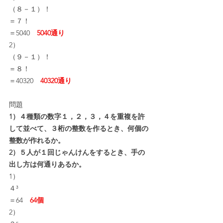
（８－１）！
＝７！
＝5040　
5040通り
2）
（９－１）！
＝８！
＝40320　
40320通り
問題
1）４種類の数字１，２，３，４を重複を許
して並べて、３桁の整数を作るとき、何個の
整数が作れるか。
2）５人が１回じゃんけんをするとき、手の
出し方は何通りあるか。
1）
４³
＝64　
64個
2）