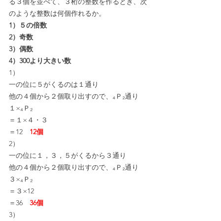
る３個を並べて、３桁の整数を作るとき、次
のような整数は何個作れるか。
1）５の倍数
2）奇数
3）偶数
4）300より大きい数
1）
一の位に５がくるのは１通り
他の４個から２個取り出すので、₄Ｐ₂通り
１×₄Ｐ₂
＝１×４・３
＝12　
12個
2）
一の位に１，３，５がくるから３通り
他の４個から２個取り出すので、₄Ｐ₂通り
３×₄Ｐ₂
＝３×12
＝36　
36個
3）