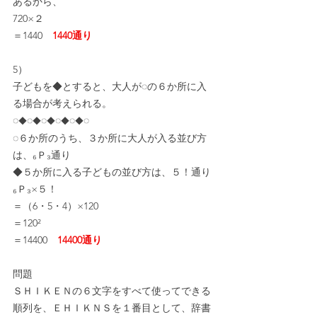
あるから、
720×２
＝1440　
1440通り
5）
子どもを◆とすると、大人が◌の６か所に入
る場合が考えられる。
◌
◌
◌
◌
◌
◌
◆
◆
◆
◆
◆
◌６か所のうち、３か所に大人が入る並び方
は、₆Ｐ₃通り
◆５か所に入る子どもの並び方は、５！通り
₆Ｐ₃×５！
＝（6・5・4）×120
＝120²
＝14400　
14400通り
問題
ＳＨＩＫＥＮの６文字をすべて使ってできる
順列を、ＥＨＩＫＮＳを１番目として、辞書