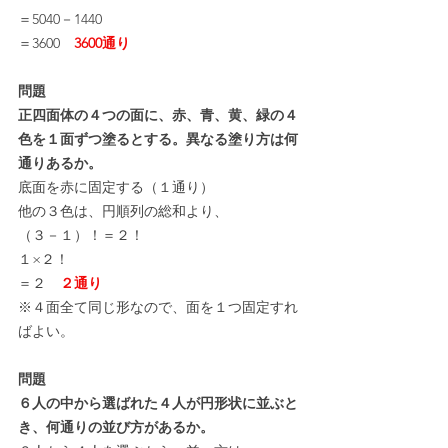
＝5040－1440
＝3600　
3600通り
問題
正四面体の４つの面に、赤、青、黄、緑の４
色を１面ずつ塗るとする。異なる塗り方は何
通りあるか。
底面を赤に固定する（１通り）
他の３色は、円順列の総和より、
（３－１）！＝２！
１×２！
＝２　
２通り
※４面全て同じ形なので、面を１つ固定すれ
ばよい。
問題
６人の中から選ばれた４人が円形状に並ぶと
き、何通りの並び方があるか。