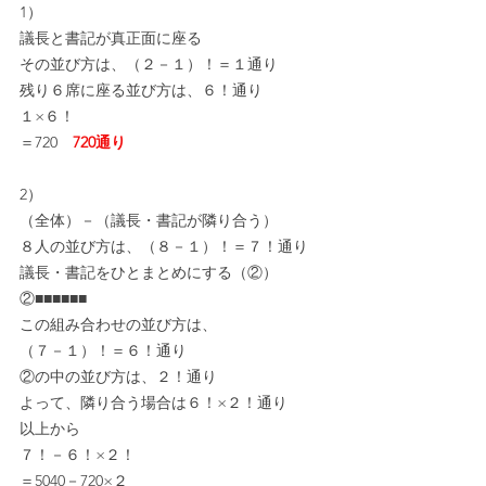
1）
議長と書記が真正面に座る
その並び方は、（２－１）！＝１通り
残り６席に座る並び方は、６！通り
１×６！
＝720　
720通り
2）
（全体）－（議長・書記が隣り合う）
８人の並び方は、（８－１）！＝７！通り
議長・書記をひとまとめにする（②）
②■■■■■■
この組み合わせの並び方は、
（７－１）！＝６！通り
②の中の並び方は、２！通り
よって、隣り合う場合は６！×２！通り
以上から
７！－６！×２！
＝5040－720×２