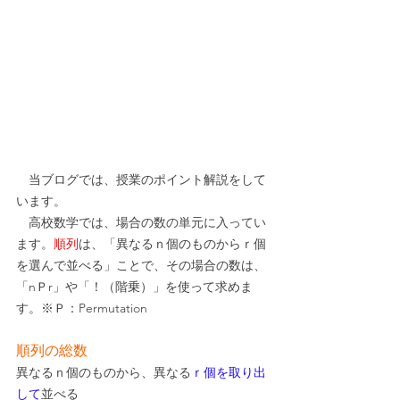
　当ブログでは、授業のポイント解説をして
います。
　高校数学では、場合の数の単元に入ってい
ます。
順列
は、「異なるｎ個のものからｒ個
を選んで並べる」ことで、その場合の数は、
「nＰr」や「！（階乗）」を使って求めま
す。※Ｐ：Permutation
順列の総数
異なるｎ個のものから、異なる
ｒ個を取り出
して
並べる