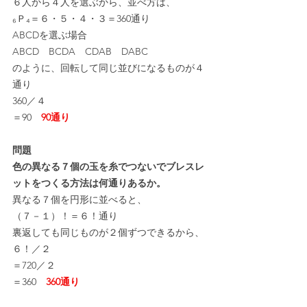
６人から４人を選ぶから、並べ方は、
₆Ｐ₄＝６・５・４・３＝360通り
ABCDを選ぶ場合
ABCD　BCDA　CDAB　DABC
のように、回転して同じ並びになるものが４
通り
360／４
＝90　
90通り
問題
色の異なる７個の玉を糸でつないでブレスレ
ットをつくる方法は何通りあるか。
異なる７個を円形に並べると、
（７－１）！＝６！通り
裏返しても同じものが２個ずつできるから、
６！／２
＝720／２
＝360　
360通り