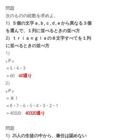
問題
次のものの総数を求めよ。
1）５個の文字ａ,ｂ,ｃ,ｄ,ｅから異なる３個
を選んで、１列に並べるときの並べ方
2）ｔｒｉａｎｇｌｅの８文字すべてを１列
に並べるときの並べ方
1）
₅Ｐ₃
＝5・4・3
＝60　
60通り
2）
₈Ｐ₈
＝８！
＝8・7・6・5・4・3・2・1
＝40320　
40320通り
問題
1）25人の生徒の中から、兼任は認めない