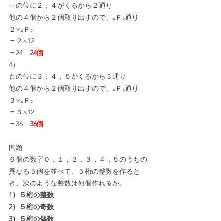
一の位に２，４がくるから２通り
他の４個から２個取り出すので、₄Ｐ₂通り
２×₄Ｐ₂
＝２×12
＝24　
24個
4）
百の位に３，４，５がくるから３通り
他の４個から２個取り出すので、₄Ｐ₂通り
３×₄Ｐ₂
＝３×12
＝36　
36個
問題
６個の数字０，１，２，３，４，５のうちの
異なる５個を並べて、５桁の整数を作ると
き、次のような整数は何個作れるか。
1）５桁の整数
2）５桁の奇数
3）５桁の偶数