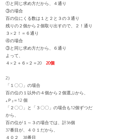
①と同じ求め方だから、４通り
③の場合
百の位にくる数は１と２と３の３通り
残りの２個から２個取り出すので、２！通り
３×２！＝６通り
④の場合
③と同じ求め方だから、６通り
よって、
４×２＋６×２＝20　
20個
2）
「１〇〇」の場合
百の位の１以外の４個から２個選ぶから、
₄Ｐ₂＝12 個
「２〇〇」と「３〇〇」の場合も12個ずつだ
から、
百の位が１～３の場合では、計36個
37番目が、４０１だから、
４０２　38番目