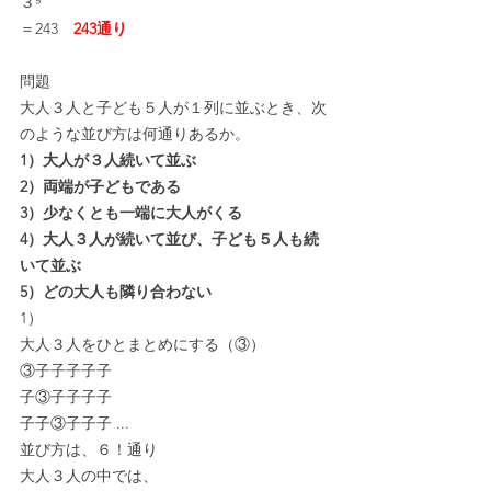
３⁵
＝243　
243通り
問題
大人３人と子ども５人が１列に並ぶとき、次
のような並び方は何通りあるか。
1）大人が３人続いて並ぶ
2）両端が子どもである
3）少なくとも一端に大人がくる
4）大人３人が続いて並び、子ども５人も続
いて並ぶ
5）どの大人も隣り合わない
1）
大人３人をひとまとめにする（③）
③子子子子子
子③子子子子
子子③子子子 ...
並び方は、６！通り
大人３人の中では、