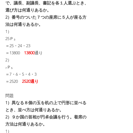
で、議長、副議長、書記を各１人選ぶとき、
選び方は何通りあるか。
2）番号のついた７つの座席に５人が座る方
法は何通りあるか。
1）
25Ｐ₃
＝25・24・23
＝13800　
13800
通り
2）
₇Ｐ₅
＝7・6・5・4・3
＝2520　
2520通り
問題
1）異なる８個の玉を机の上で円形に並べる
とき、並べ方は何通りあるか。
2）９か国の首相が円卓会議を行う。着席の
方法は何通りあるか。
1）