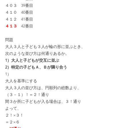
４０３　39番目
４１０　40番目
４１２　41番目
４１３
　42番目
問題
大人３人と子ども３人が輪の形に並ぶとき、
次のような並び方は何通りあるか。
1）大人と子どもが交互に並ぶ
2）特定の子どもＡ、Ｂが隣り合う
1）
大人を基準にする
大人３人の並び方は、円順列の総数より、
（３－１）！＝２！通り
間３か所に子どもが入る場合は、３！通り
よって、
２！×３！
＝２×６