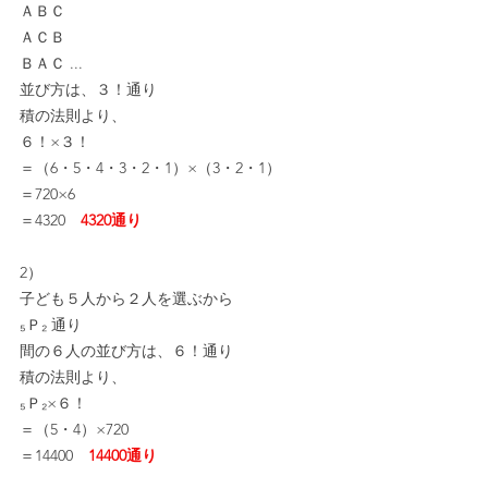
ＡＢＣ
ＡＣＢ
ＢＡＣ ...
並び方は、３！通り
積の法則より、
６！×３！
＝（6・5・4・3・2・1）×（3・2・1）
＝720×6
＝4320　
4320通り
2）
子ども５人から２人を選ぶから
₅Ｐ₂ 通り
間の６人の並び方は、６！通り
積の法則より、
₅Ｐ₂×６！
＝（5・4）×720
＝14400　
14400通り