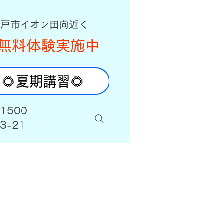
八戸市イオン田向近く
無料体験実施中
🌻夏期講習🌻
-1500
3-21