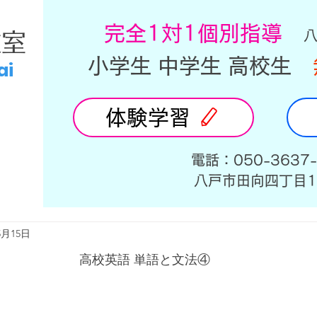
​完全1対1個別指導
教室
小学生 中学生 高校生
ai
体験学習
​電話：050-3637
​八戸市田向四丁目1
5月15日
高校英語 単語と文法④