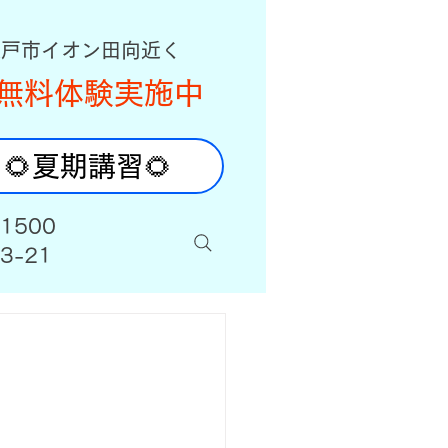
八戸市イオン田向近く
無料体験実施中
🌻夏期講習🌻
-1500
3-21