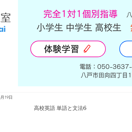
​完全1対1個別指導
教室
小学生 中学生 高校生
ai
体験学習
​電話：050-3637
​八戸市田向四丁目1
5月19日
高校英語 単語と文法6