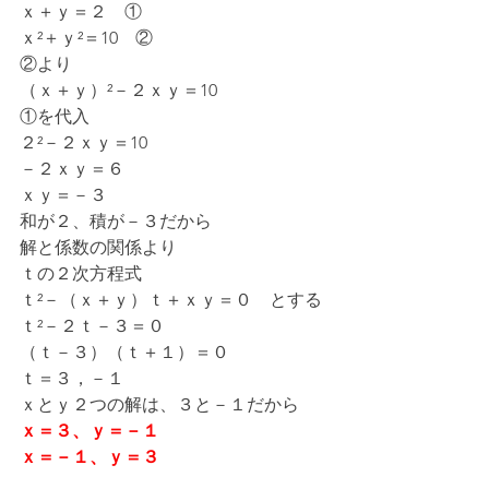
ｘ＋ｙ＝２　①
ｘ²＋ｙ²＝10　②
②より
（ｘ＋ｙ）²－２ｘｙ＝10
①を代入
２²－２ｘｙ＝10
－２ｘｙ＝６
ｘｙ＝－３
和が２、積が－３だから
解と係数の関係より
ｔの２次方程式
ｔ²－（ｘ＋ｙ）ｔ＋ｘｙ＝０　とする
ｔ²－２ｔ－３＝０
（ｔ－３）（ｔ＋１）＝０
ｔ＝３，－１
ｘとｙ２つの解は、３と－１だから
ｘ＝３、ｙ＝－１
ｘ＝－１、ｙ＝３