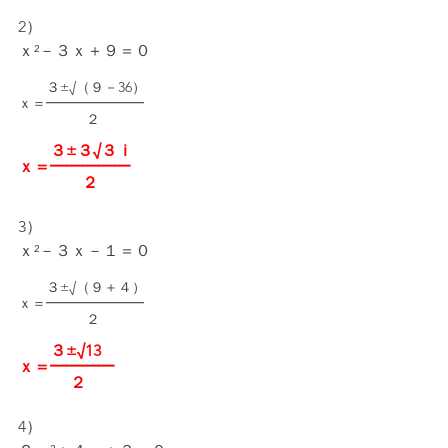
2）
ｘ²－３ｘ＋９＝０
　　３±√（９－36）
ｘ＝━━━━━━━
　　　　   ２
　　３±３√３ｉ
ｘ＝━━━━━
　　　　２
3）
ｘ²－３ｘ－１＝０
　　３±√（９＋４）
ｘ＝━━━━━━━
　　　　   ２
　　３±√13
ｘ＝━━━━
　　     ２
4）