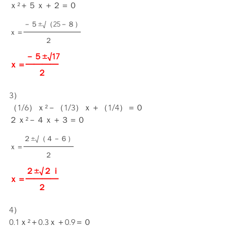
ｘ²＋５ｘ＋２＝０
　　－５±√（25－８）
ｘ＝━━━━━━━━
　　　　　２
　　－５±√17
ｘ＝━━━━
　　　  ２
3）
（1/6）ｘ²－（1/3）ｘ＋（1/4）＝０
２ｘ²－４ｘ＋３＝０
　　２±√（４－６）
ｘ＝━━━━━━━
　　　　　２
　　２±√２ｉ
ｘ＝━━━━
　　　  ２
4）
0.1ｘ²＋0.3ｘ＋0.9＝０