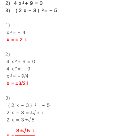
2）４ｘ²＋９＝０
3）（２ｘ－３）²＝－５
1）
ｘ²＝－４
ｘ＝±２ｉ
2）
４ｘ²＋９＝０
４ｘ²＝－９
ｘ²＝－9/4
ｘ＝±3/2ｉ
3）
（２ｘ－３）²＝－５
２ｘ－３＝±√５ｉ
２ｘ＝３±√５ｉ
　　３±√５ｉ
ｘ＝━━━━