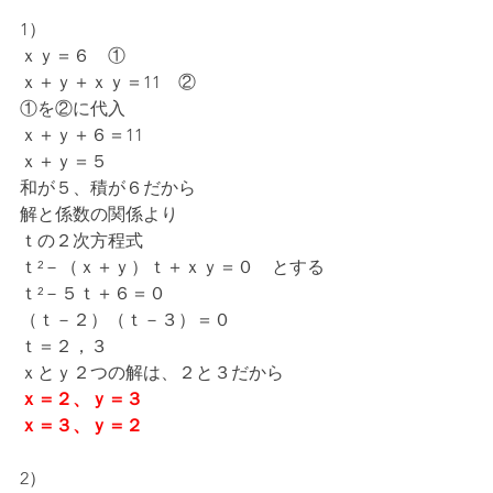
1）
ｘｙ＝６　①
ｘ＋ｙ＋ｘｙ＝11　②
①を②に代入
ｘ＋ｙ＋６＝11
ｘ＋ｙ＝５
和が５、積が６だから
解と係数の関係より
ｔの２次方程式
ｔ²－（ｘ＋ｙ）ｔ＋ｘｙ＝０　とする
ｔ²－５ｔ＋６＝０
（ｔ－２）（ｔ－３）＝０
ｔ＝２，３
ｘとｙ２つの解は、２と３だから
ｘ＝２、ｙ＝３
ｘ＝３、ｙ＝２
2）