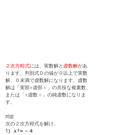
２次方程式
には、実数解と
虚数解
があ
ります。判別式Ｄの値が０以上で実数
解、０未満で虚数解になります。虚数
解は「実部±虚部ｉ」の共役な複素数、
または「±虚数ｉ」の純虚数になりま
す。
問題
次の２次方程式を解け。
1）ｘ²＝－４