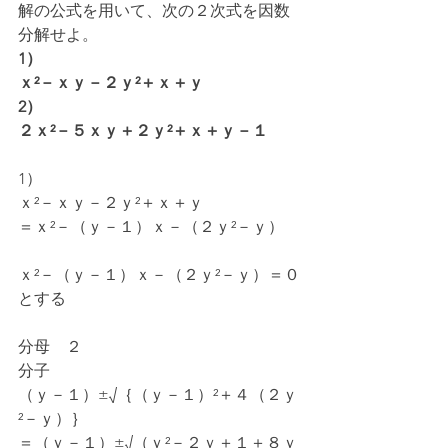
解の公式を用いて、次の２次式を因数
分解せよ。
1）
ｘ²－ｘｙ－２ｙ²＋ｘ＋ｙ
2）
２ｘ²－５ｘｙ＋２ｙ²＋ｘ＋ｙ－１
1）
ｘ²－ｘｙ－２ｙ²＋ｘ＋ｙ
＝ｘ²－（ｙ－１）ｘ－（２ｙ²－ｙ）
ｘ²－（ｙ－１）ｘ－（２ｙ²－ｙ）＝０
とする
分母　２
分子
（ｙ－１）±√｛（ｙ－１）²＋４（２ｙ
²－ｙ）｝
＝（ｙ－１）±√（ｙ²－２ｙ＋１＋８ｙ