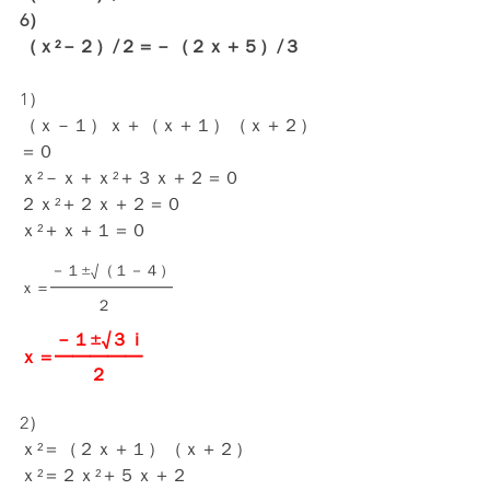
6）
（ｘ²－２）/２＝－（２ｘ＋５）/３
1）
（ｘ－１）ｘ＋（ｘ＋１）（ｘ＋２）
＝０
ｘ²－ｘ＋ｘ²＋３ｘ＋２＝０
２ｘ²＋２ｘ＋２＝０
ｘ²＋ｘ＋１＝０
　　－１±√（１－４）
ｘ＝━━━━━━━━
　　　　　２
　　－１±√３ｉ
ｘ＝━━━━━
　　　　２
2）
ｘ²＝（２ｘ＋１）（ｘ＋２）
ｘ²＝２ｘ²＋５ｘ＋２