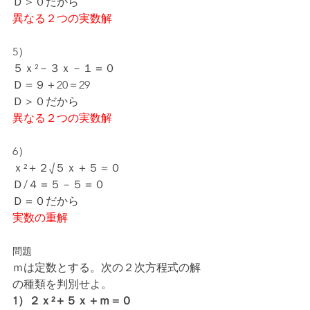
Ｄ＞０だから
異なる２つの実数解
5）
５ｘ²－３ｘ－１＝０
Ｄ＝９＋20＝29
Ｄ＞０だから
異なる２つの実数解
6）
ｘ²＋２√５ｘ＋５＝０
Ｄ/４＝５－５＝０
Ｄ＝０だから
実数の重解
問題
ｍは定数とする。次の２次方程式の解
の種類を判別せよ。
1）２ｘ²＋５ｘ＋ｍ＝０