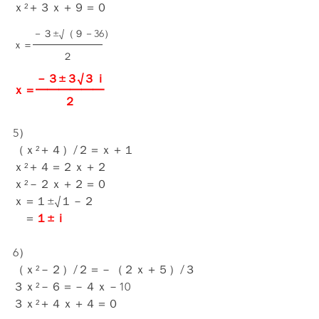
ｘ²＋３ｘ＋９＝０
　　－３±√（９－36）
ｘ＝━━━━━━━
　　　　　２
　　－３±３√３ｉ
ｘ＝━━━━━━
　　　　  ２
5）
（ｘ²＋４）/２＝ｘ＋１
ｘ²＋４＝２ｘ＋２
ｘ²－２ｘ＋２＝０
ｘ＝１±√１－２
　＝
１±ｉ
6）
（ｘ²－２）/２＝－（２ｘ＋５）/３
３ｘ²－６＝－４ｘ－10
３ｘ²＋４ｘ＋４＝０