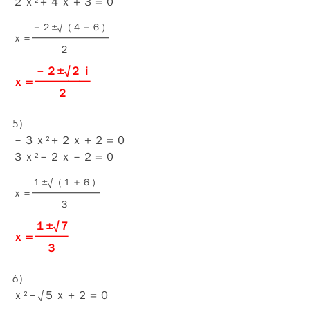
２ｘ²＋４ｘ＋３＝０
　　－２±√（４－６）
ｘ＝━━━━━━━━
　　　　   ２
　　－２±√２ｉ
ｘ＝━━━━━
　　　    ２
5）
－３ｘ²＋２ｘ＋２＝０
３ｘ²－２ｘ－２＝０
　　１±√（１＋６）
ｘ＝━━━━━━━
　　　　   ３
　　１±√７
ｘ＝━━━
　　　３
6）
ｘ²－√５ｘ＋２＝０