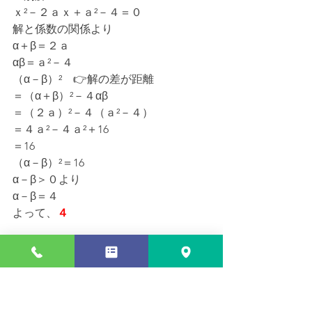
ｘ²－２ａｘ＋ａ²－４＝０
解と係数の関係より
α＋β＝２ａ
αβ＝ａ²－４
（α－β）²　👉解の差が距離
＝（α＋β）²－４αβ
＝（２ａ）²－４（ａ²－４）
＝４ａ²－４ａ²＋16
＝16
（α－β）²＝16
α－β＞０より
α－β＝４
よって、
４
👉
ｘ²の係数が１のとき、（α－β）²＝
Ｄ
問題