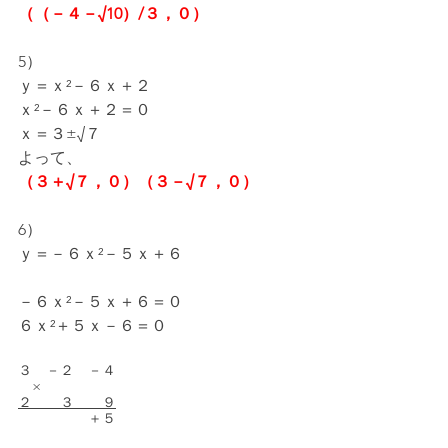
（（－４－√10）/３，０）
5）
ｙ＝ｘ²－６ｘ＋２
ｘ²－６ｘ＋２＝０
ｘ＝３±√７
よって、
（３＋√７，０）（３－√７，０）
6）
ｙ＝－６ｘ²－５ｘ＋６
－６ｘ²－５ｘ＋６＝０
６ｘ²＋５ｘ－６＝０
３　－２　－４
　×
２　　３　　９
　　　　　＋５