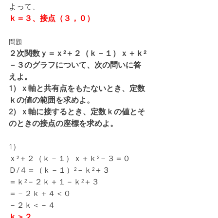
よって、
ｋ＝３、接点（３，０）
問題
２次関数ｙ＝ｘ²＋２（ｋ－１）ｘ＋ｋ²
－３のグラフについて、次の問いに答
えよ。
1）ｘ軸と共有点をもたないとき、定数
ｋの値の範囲を求めよ。
2）ｘ軸に接するとき、定数ｋの値とそ
のときの接点の座標を求めよ。
1）
ｘ²＋２（ｋ－１）ｘ＋ｋ²－３＝０
Ｄ/４＝（ｋ－１）²－ｋ²＋３
＝ｋ²－２ｋ＋１－ｋ²＋３
＝－２ｋ＋４＜０
－２ｋ＜－４
ｋ＞２