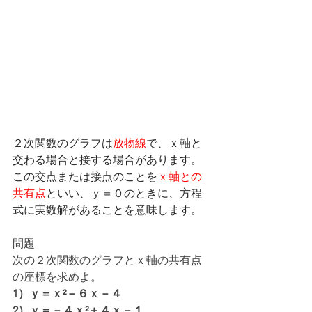
２次関数のグラフは
放物線
で、ｘ軸と
交わる場合と接する場合があります。
この交点または接点のことを
ｘ軸との
共有点
といい、ｙ＝０のときに、方程
式に実数解があることを意味します。
問題
次の２次関数のグラフとｘ軸の共有点
の座標を求めよ。
1）ｙ＝ｘ²－６ｘ－４
2）ｙ＝－４ｘ²＋４ｘ－１