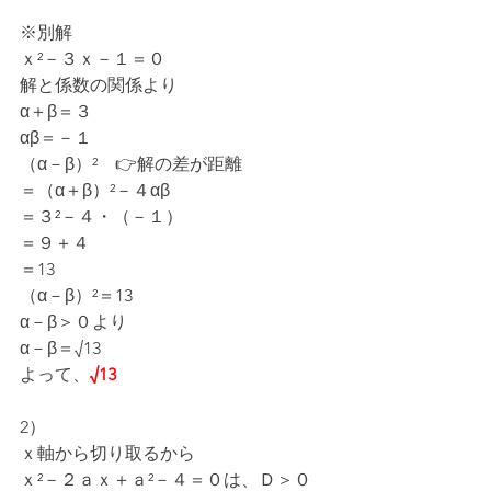
※別解
ｘ²－３ｘ－１＝０
解と係数の関係より
α＋β＝３
αβ＝－１
（α－β）²　👉解の差が距離
＝（α＋β）²－４αβ
＝３²－４・（－１）
＝９＋４
＝13
（α－β）²＝13
α－β＞０より
α－β＝√13
よって、
√13
2）
ｘ軸から切り取るから
ｘ²－２ａｘ＋ａ²－４＝０は、Ｄ＞０