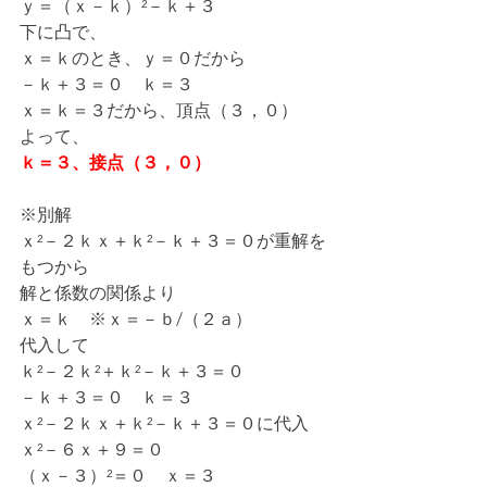
ｙ＝（ｘ－ｋ）²－ｋ＋３
下に凸で、
ｘ＝ｋのとき、ｙ＝０だから
－ｋ＋３＝０　ｋ＝３
ｘ＝ｋ＝３だから、頂点（３，０）
よって、
ｋ＝３、接点（３，０）
※別解
ｘ²－２ｋｘ＋ｋ²－ｋ＋３＝０が重解を
もつから
解と係数の関係より
ｘ＝ｋ　※ｘ＝－ｂ/（２ａ）
代入して
ｋ²－２ｋ²＋ｋ²－ｋ＋３＝０
－ｋ＋３＝０　ｋ＝３
ｘ²－２ｋｘ＋ｋ²－ｋ＋３＝０に代入
ｘ²－６ｘ＋９＝０
（ｘ－３）²＝０　ｘ＝３