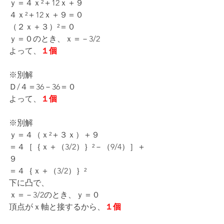
ｙ＝４ｘ²＋12ｘ＋９
４ｘ²＋12ｘ＋９＝０
（２ｘ＋３）²＝０
ｙ＝０のとき、ｘ＝－3/2
よって、
１個
※別解
Ｄ/４＝36－36＝０
よって、
１個
※別解
ｙ＝４（ｘ²＋３ｘ）＋９
＝４［｛ｘ＋（3/2）｝²－（9/4）］＋
９
＝４｛ｘ＋（3/2）｝²
下に凸で、
ｘ＝－3/2のとき、ｙ＝０
頂点がｘ軸と接するから、
１個