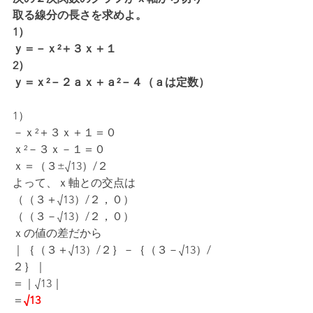
取る線分の長さを求めよ。
1）
ｙ＝－ｘ²＋３ｘ＋１
2）
ｙ＝ｘ²－２ａｘ＋ａ²－４（ａは定数）
1）
－ｘ²＋３ｘ＋１＝０
ｘ²－３ｘ－１＝０
ｘ＝（３±√13）/２
よって、ｘ軸との交点は
（（３＋√13）/２，０）
（（３－√13）/２，０）
ｘの値の差だから
｜｛（３＋√13）/２｝－｛（３－√13）/
２｝｜
＝｜√13｜
＝
√13