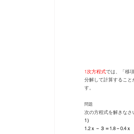
1次方程式
では、「移
分解して計算すること
す。
問題
次の方程式を解きなさ
1）
1.2ｘ－３＝1.8－0.4ｘ