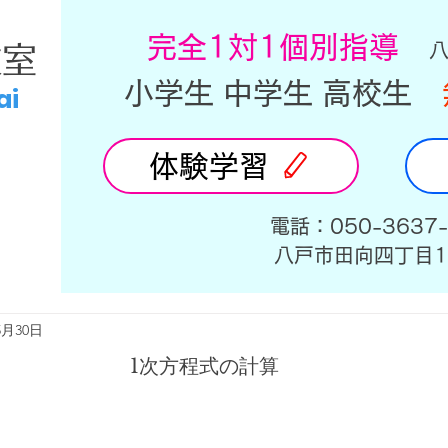
​完全1対1個別指導
教室
小学生 中学生 高校生
ai
体験学習
​電話：050-3637
​八戸市田向四丁目1
5月30日
1次方程式の計算