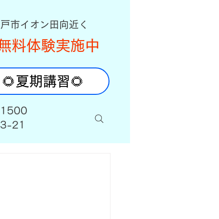
八戸市イオン田向近く
無料体験実施中
🌻夏期講習🌻
-1500
3-21