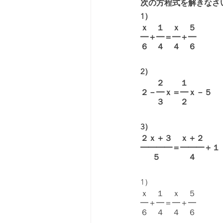
次の方程式を解きなさ
1）
ｘ　１　ｘ　５
━＋━＝━＋━
６　４　４　６
2）
　　２　　１
２－━ｘ＝━ｘ－５
　　３　　２
3）
２ｘ＋３　ｘ＋２
━━━━＝━━━＋１
　  ５　　　  ４　
1）
ｘ　１　ｘ　５
━＋━＝━＋━
６　４　４　６