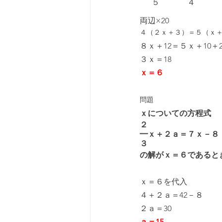
　  ５　　　  ４　　
両辺×20
４（２ｘ＋３）＝５（ｘ＋
８ｘ＋12＝５ｘ＋10＋2
３ｘ＝18
ｘ＝６
問題
ｘについての方程式
２
━ｘ＋２ａ＝７ｘ－８
３
の解がｘ＝６であると
ｘ＝６を代入
４＋２ａ＝42－８
２ａ＝30
ａ＝15