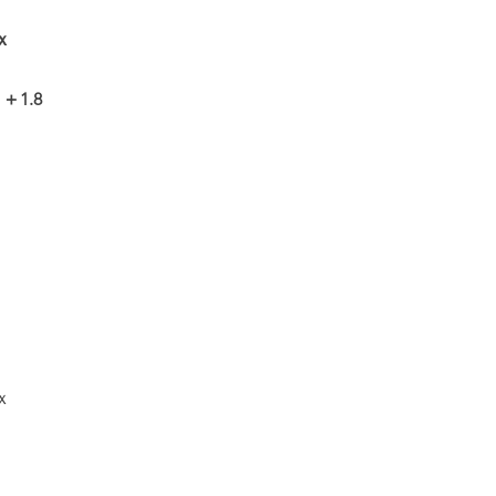
3ｘ
＋1.8
3ｘ