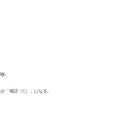
py.
が「補語（C）」になる。