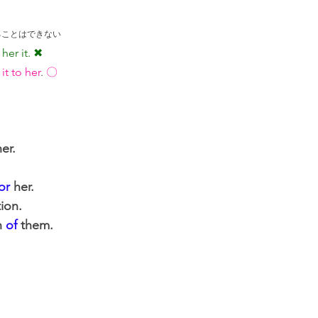
ることはできない
her it. ✖
 it to her
. 
〇
her
.
or 
her.
ion.
 
of
 them.