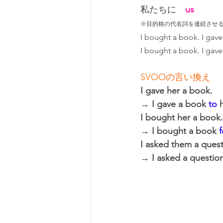
私たちに　
us
※目的格の代名詞を連続させ
I bought a book. I gave
I bought a book. I gave
SVOOの言い換え
I gave her a book.
→ I gave 
a book 
to
 
I bought her a book.
→ I bought a book 
f
I asked them a quest
→ I asked a question