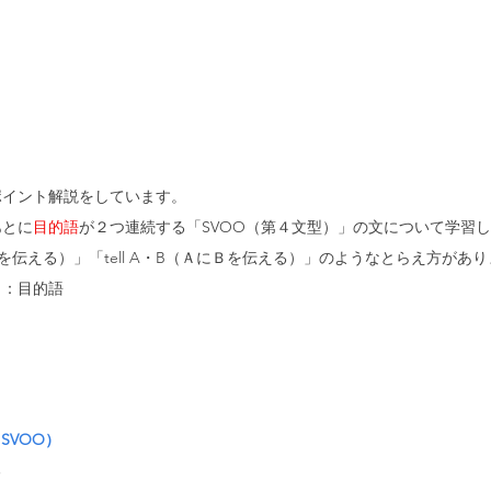
ポイント解説をしています。
あとに
目的語
が２つ連続する「SVOO（第４文型）」の文について学習
ものを伝える）」「tell A・B（ＡにＢを伝える）」のようなとらえ方があ
Ｏ：目的語
SVOO）
る