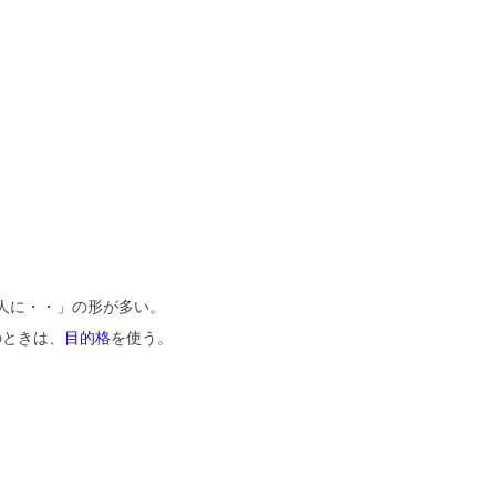
+人に・・」の形が多い。
のときは、
目的格
を使う。