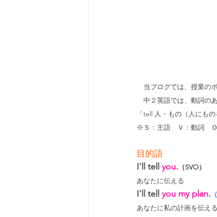
　当ブログでは、授業の
　中２英語では、動詞の
「tell 人・もの（人に
※Ｓ：主語　Ｖ：動詞　
目的語
I'll tell 
you
.
（SVO）
あなたに伝える
I'll tell 
you my plan
.
（
あなたに私の計画を伝え