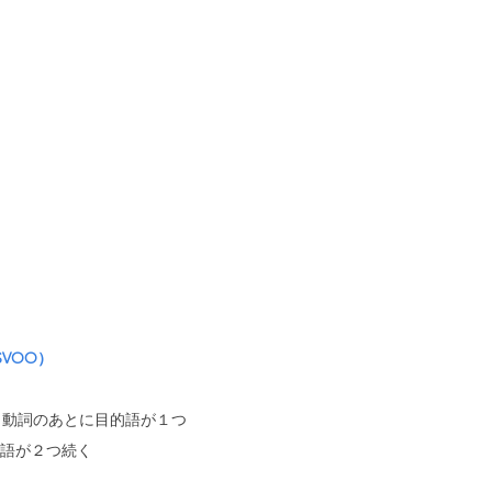
）
SVOO）
と動詞のあとに目的語が１つ
語が２つ続く