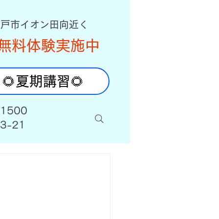
八戸市イオン田向近く
無料体験実施中
🌻夏期講習🌻
-1500
3-21