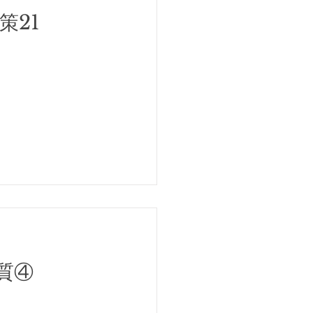
策21
質④