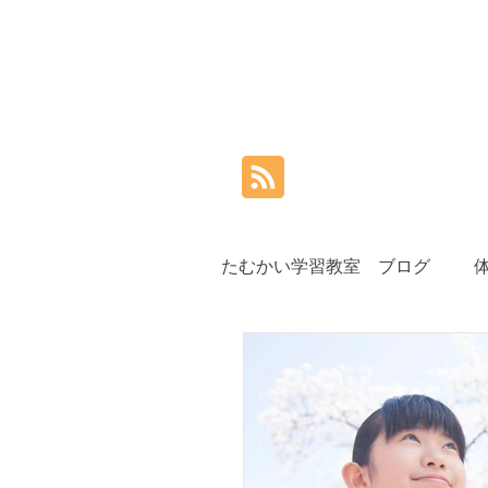
たむかい学習教室 ブログ
小学生
中学生
高
夏期講習
秋期講習