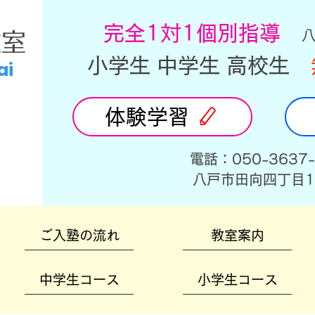
​完全1対1個別指導
教室
小学生 中学生 高校生
ai
体験学習
​電話：050-3637
​八戸市田向四丁目1
ご入塾の流れ
教室案内
中学生コース
小学生コース