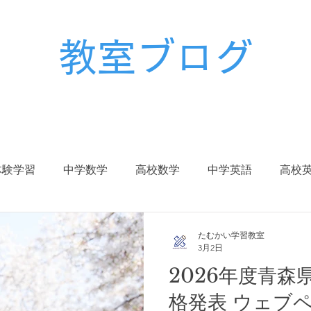
教室ブログ
体験学習
中学数学
高校数学
中学英語
高校
校生
中学入試
高校入試
大学入試
受験対策
たむかい学習教室
3月2日
2026年度青森
冬期講習
春期講習
格発表 ウェブ